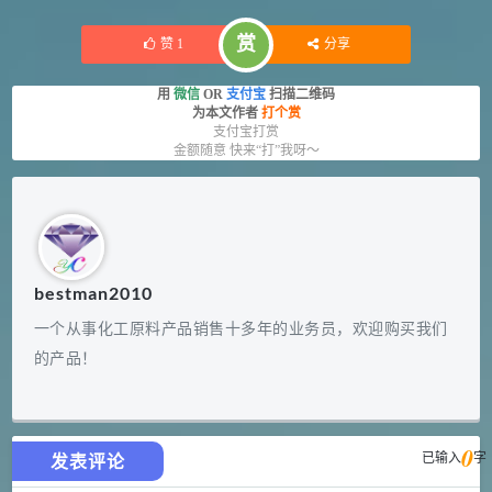
赏
赞
1
分享
用
微信
OR
支付宝
扫描二维码
为本文作者
打个赏
支付宝打赏
金额随意 快来“打”我呀～
bestman2010
一个从事化工原料产品销售十多年的业务员，欢迎购买我们
的产品！
0
已输入
字
发表评论