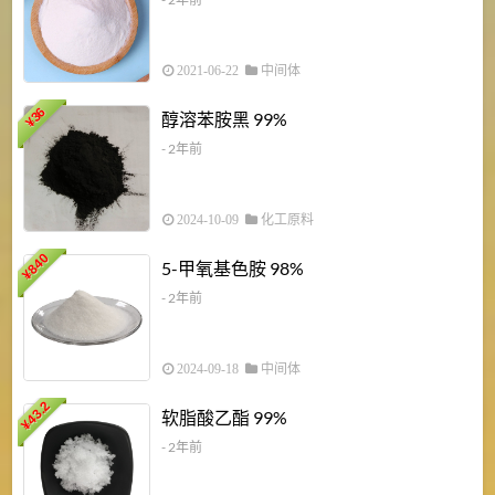
2021-06-22
中间体
1
36
醇溶苯胺黑 99%
¥
¥
- 2年前
2024-10-09
化工原料
840
4
5-甲氧基色胺 98%
¥
- 2年前
2024-09-18
中间体
43.2
3
软脂酸乙酯 99%
¥
¥
- 2年前