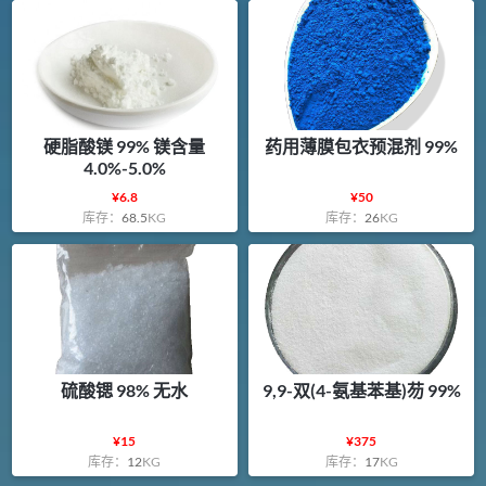
硬脂酸镁 99% 镁含量
药用薄膜包衣预混剂 99%
4.0%-5.0%
¥
6.8
¥
50
库存：
68.5
KG
库存：
26
KG
硫酸锶 98% 无水
9,9-双(4-氨基苯基)芴 99%
¥
15
¥
375
库存：
12
KG
库存：
17
KG