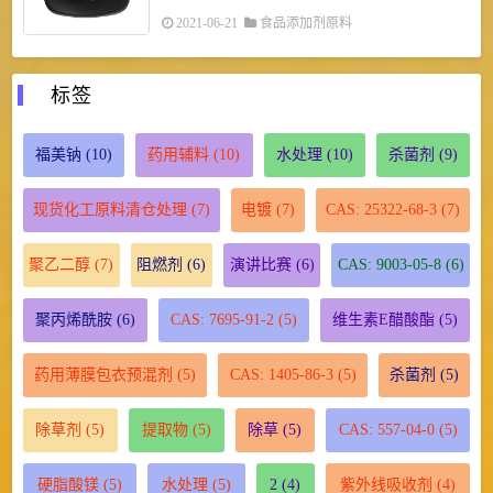
2021-06-21
食品添加剂原料
标签
福美钠
(10)
药用辅料
(10)
水处理
(10)
杀菌剂
(9)
现货化工原料清仓处理
(7)
电镀
(7)
CAS: 25322-68-3
(7)
聚乙二醇
(7)
阻燃剂
(6)
演讲比赛
(6)
CAS: 9003-05-8
(6)
聚丙烯酰胺
(6)
CAS: 7695-91-2
(5)
维生素E醋酸酯
(5)
药用薄膜包衣预混剂
(5)
CAS: 1405-86-3
(5)
杀菌剂
(5)
除草剂
(5)
提取物
(5)
除草
(5)
CAS: 557-04-0
(5)
硬脂酸镁
(5)
水处理
(5)
2
(4)
紫外线吸收剂
(4)