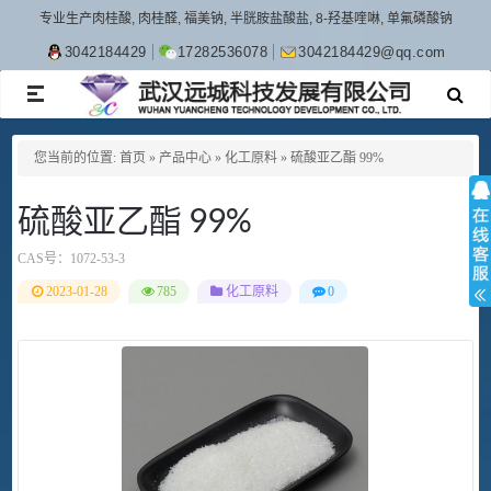
专业生产肉桂酸, 肉桂醛, 福美钠, 半胱胺盐酸盐, 8-羟基喹啉, 单氟磷酸钠
3042184429
17282536078
3042184429@qq.com
TOGGLE
NAVIGATION
您当前的位置:
首页
»
产品中心
»
化工原料
»
硫酸亚乙酯 99%
硫酸亚乙酯 99%
CAS号：
1072-53-3
2023-01-28
785
化工原料
0