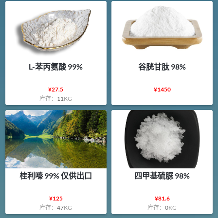
L-苯丙氨酸 99%
谷胱甘肽 98%
¥
27.5
¥
1450
库存：
11
KG
桂利嗪 99% 仅供出口
四甲基硫脲 98%
¥
125
¥
81.6
库存：
47
KG
库存：
0
KG