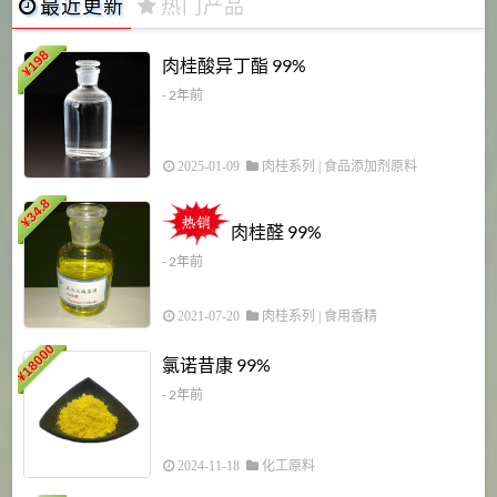
最近更新
热门产品
198
肉桂酸异丁酯 99%
¥
- 2年前
2025-01-09
肉桂系列
|
食品添加剂原料
34.8
2
¥
肉桂醛 99%
- 2年前
2021-07-20
肉桂系列
|
食用香精
18000
1
氯诺昔康 99%
¥
- 2年前
2024-11-18
化工原料