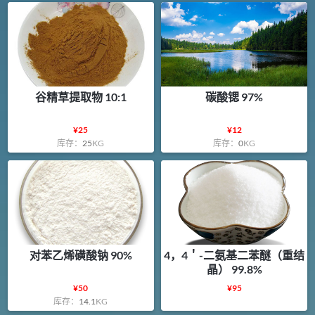
谷精草提取物 10:1
碳酸锶 97%
¥
25
¥
12
库存：
25
KG
库存：
0
KG
对苯乙烯磺酸钠 90%
4，4＇-二氨基二苯醚（重结
晶） 99.8%
¥
50
¥
95
库存：
14.1
KG