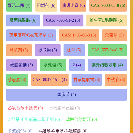
聚乙二醇
(7)
阻燃剂
(6)
演讲比赛
(6)
CAS: 9003-05-8
(6)
聚丙烯酰胺
(6)
CAS: 7695-91-2
(5)
维生素E醋酸酯
(5)
药用薄膜包衣预混剂
(5)
CAS: 1405-86-3
(5)
杀菌剂
(5)
除草剂
(5)
提取物
(5)
除草
(5)
CAS: 557-04-0
(5)
硬脂酸镁
(5)
水处理
(5)
2
(4)
紫外线吸收剂
(4)
茶皂素
(4)
CAS: 8047-15-2
(4)
甘草提取物
(4)
中秋节
(4)
国庆节
(4)
乙氧基苯甲酰胺 (0)
水杨酸环己酯 (0)
2-羟基-4-甲氧基二苯甲酮 (0)
盐酸倍他司汀 (0)
卡波姆934 (0)
4-羟基-6-甲基-2-吡喃酮 (0)