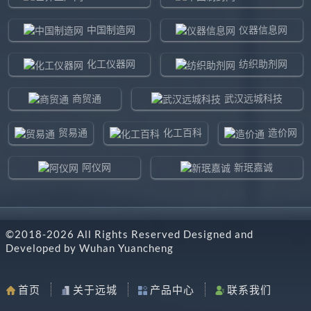
中国制造网
仪器信息网
化工仪器网
纺织助剂网
商贸通
武汉远城科技
贸易通
化工百科
造价网
阿仪网
新珉嘉诚
环球贸易网
960化工网
©2018-
2026
All Rights Reserved Designed and
东北制造网
药智通
Developed by
Wuhan Yuancheng
搜了网
八方资源网
首页
关于远城
产品中心
联系我们
马可波罗网
阿仪网远城科技