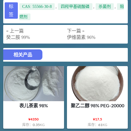
标
CAS: 55566-30-8
,
四羟甲基硫酸磷
,
杀菌剂
,
阻
签
燃剂
« 上一篇
下一篇 »
癸二胺 99%
伊维菌素 96%
相关产品
表儿茶素 98%
聚乙二醇 98% PEG-20000
¥
4350
¥
17.5
库存：
0.35
KG
库存：
61
KG