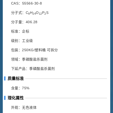
CAS：55566-30-8
分子式：C
H
O
P
S
8
24
12
2
分子量：406.28
标准：企标
级别：工业级
包装：250KG/塑料桶 可拆分
领域：季磷酸盐杀菌剂
下延产品：季磷酸盐杀菌剂
质量标准
含量：75%
理化属性
外观：无色液体