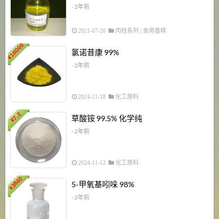
- 2年前
2021-07-20
肉桂系列
|
食用香精
18000
1
氯诺昔康 99%
¥
- 2年前
2024-11-18
化工原料
7.2
草酸铵 99.5% 化学纯
¥
- 2年前
2024-11-12
化工原料
3840
5-甲氧基吲哚 98%
¥
- 2年前