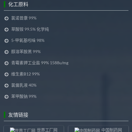
化工原料
氯诺昔康 99%
草酸铵 99.5% 化学纯
5-甲氧基吲哚 98%
醇溶苯胺黑 99%
青霉素钾工业盐 99% 1588u/mg
维生素B12 99%
氯偏乳液 40%
苯甲酸钠 99%
友情链接
世界工厂网
中国制药网