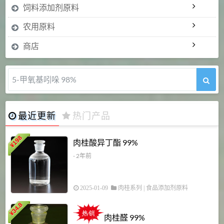
饲料添加剂原料
农用原料
商店
5-甲氧基吲哚 98%
最近更新
热门产品
198
肉桂酸异丁酯 99%
¥
- 2年前
2025-01-09
肉桂系列
|
食品添加剂原料
34.8
2
¥
肉桂醛 99%