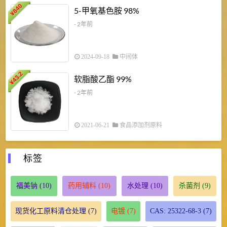
840
4
5-甲氧基色胺 98%
¥
- 2年前
2024-09-18
中间体
43.2
3
软脂酸乙酯 99%
¥
¥
- 2年前
2021-06-21
食品添加剂原料
标签
福美钠
(10)
药用辅料
(10)
水处理
(10)
杀菌剂
(9)
现货化工原料清仓处理
(7)
电镀
(7)
CAS: 25322-68-3
(7)