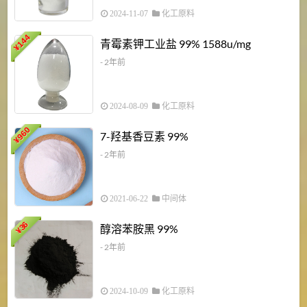
2024-11-07
化工原料
6
144
青霉素钾工业盐 99% 1588u/mg
¥
¥
- 2年前
2024-08-09
化工原料
960
7-羟基香豆素 99%
¥
- 2年前
2021-06-22
中间体
1
36
醇溶苯胺黑 99%
¥
¥
- 2年前
2024-10-09
化工原料