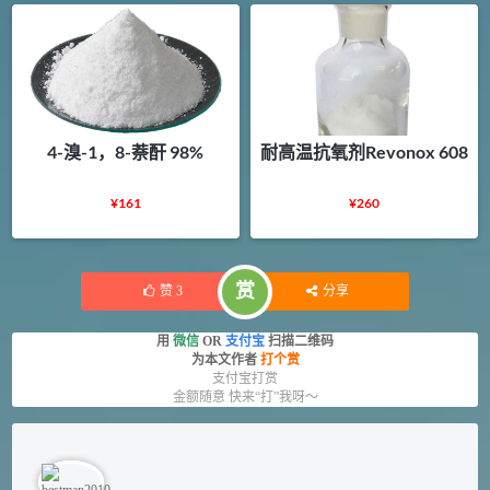
4-溴-1，8-萘酐 98%
耐高温抗氧剂Revonox 608
¥
161
¥
260
赏
赞
3
分享
用
微信
OR
支付宝
扫描二维码
为本文作者
打个赏
支付宝打赏
金额随意 快来“打”我呀～