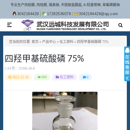
专业生产肉桂酸, 肉桂醛, 福美钠, 半胱胺盐酸盐, 8-羟基喹啉, 单氟磷酸钠
3042184429
17282536078
3042184429@qq.com
TOGGLE
NAVIGATION
您当前的位置:
首页
»
产品中心
»
化工原料
»
四羟甲基硫酸磷 75%
四羟甲基硫酸磷 75%
CAS号：
55566-30-8
2022-12-10
889
化工原料
0