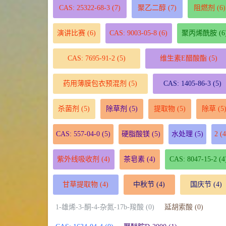
CAS: 25322-68-3
(7)
聚乙二醇
(7)
阻燃剂
(6)
演讲比赛
(6)
CAS: 9003-05-8
(6)
聚丙烯酰胺
(6
CAS: 7695-91-2
(5)
维生素E醋酸酯
(5)
药用薄膜包衣预混剂
(5)
CAS: 1405-86-3
(5)
杀菌剂
(5)
除草剂
(5)
提取物
(5)
除草
(5
CAS: 557-04-0
(5)
硬脂酸镁
(5)
水处理
(5)
2
(4
紫外线吸收剂
(4)
茶皂素
(4)
CAS: 8047-15-2
(4
甘草提取物
(4)
中秋节
(4)
国庆节
(4)
1-雄烯-3-酮-4-杂氮-17b-羧酸 (0)
延胡索酸 (0)