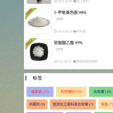
2024-10-09
化工原料
840
5-甲氧基色胺 98%
¥
- 2年前
2024-09-18
中间体
43.2
软脂酸乙酯 99%
¥
- 2年前
2021-06-21
食品添加剂原料
标签
福美钠
(10)
药用辅料
(10)
水处理
(10)
杀菌剂
(9)
现货化工原料清仓处理
(7)
电镀
(7