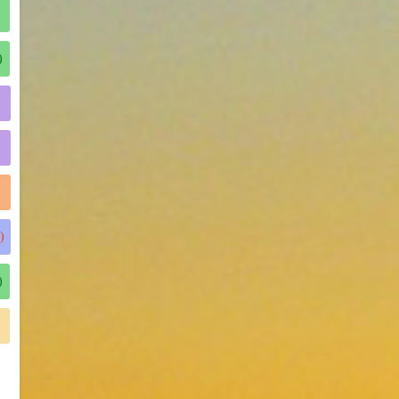
)
)
)
)