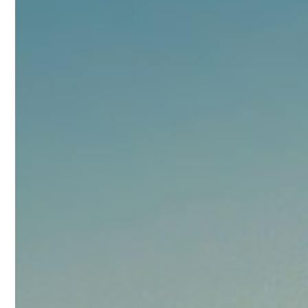
92
对甲氧基苯甲醛（茴香醛）
5
¥
99.5%
浏览量 - 1.89w
2021-06-19
化工原料
69.6
S-羧甲基-L-半胱氨酸(羧甲司坦)
6
¥
98.5%
浏览量 - 1.72w
2021-05-30
化工原料
27
抗氧剂BHT 99.5%
7
¥
浏览量 - 1.64w
2021-05-25
食品添加剂原料
11.25
D-异抗坏血酸钠 98%
8
¥
浏览量 - 1.55w