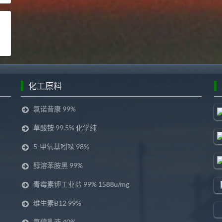
化工原料
氯诺昔康 99%
草酸铵 99.5% 化学纯
5-甲氧基吲哚 98%
醇溶苯胺黑 99%
青霉素钾工业盐 99% 1588u/mg
维生素B12 99%
氯偏乳液 40%