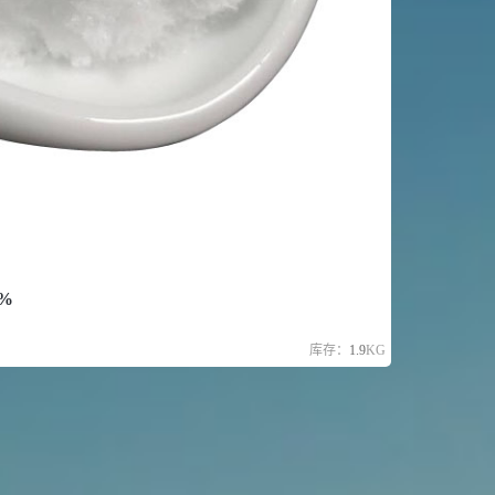
%
库存：
1.9
KG