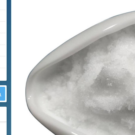
42
胍基乙酸 98%
1
¥