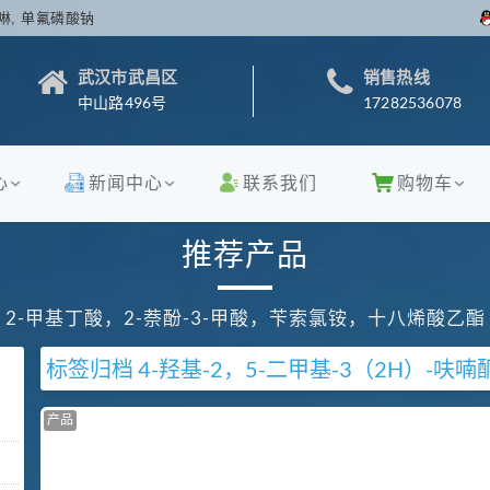
啉, 单氟磷酸钠
武汉市武昌区
销售热线
中山路496号
17282536078
心
新闻中心
联系我们
购物车
推荐产品
2-甲基丁酸，2-萘酚-3-甲酸，苄索氯铵，十八烯酸乙酯
标签归档
4-羟基-2，5-二甲基-3（2H）-呋喃
产品