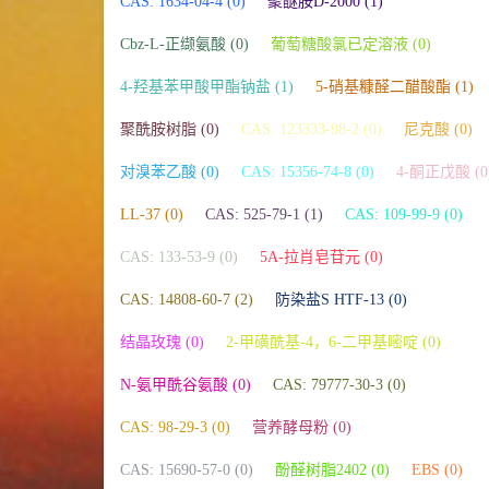
CAS: 1634-04-4 (0)
聚醚胺D-2000 (1)
Cbz-L-正缬氨酸 (0)
葡萄糖酸氯已定溶液 (0)
4-羟基苯甲酸甲酯钠盐 (1)
5-硝基糠醛二醋酸酯 (1)
聚酰胺树脂 (0)
CAS: 123333-98-2 (0)
尼克酸 (0)
对溴苯乙酸 (0)
CAS: 15356-74-8 (0)
4-酮正戊酸 (0
LL-37 (0)
CAS: 525-79-1 (1)
CAS: 109-99-9 (0)
CAS: 133-53-9 (0)
5A-拉肖皂苷元 (0)
CAS: 14808-60-7 (2)
防染盐S HTF-13 (0)
结晶玫瑰 (0)
2-甲磺酰基-4，6-二甲基嘧啶 (0)
N-氨甲酰谷氨酸 (0)
CAS: 79777-30-3 (0)
CAS: 98-29-3 (0)
营养酵母粉 (0)
CAS: 15690-57-0 (0)
酚醛树脂2402 (0)
EBS (0)