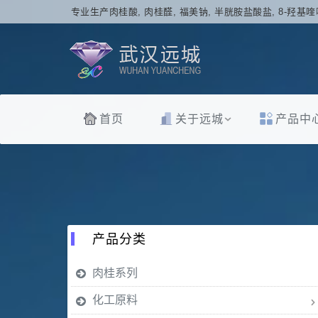
专业生产肉桂酸, 肉桂醛, 福美钠, 半胱胺盐酸盐, 8-羟基喹
首页
关于远城
产品中
产品分类
肉桂系列
化工原料