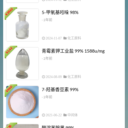
3840
5-甲氧基吲哚 98%
¥
- 2年前
2024-11-07
化工原料
6
144
青霉素钾工业盐 99% 1588u/mg
¥
¥
- 2年前
2024-08-09
化工原料
960
7-羟基香豆素 99%
¥
- 2年前
2021-06-22
中间体
1
36
醇溶苯胺黑 99%