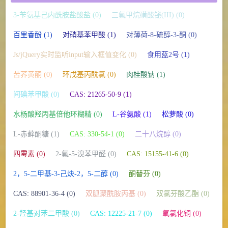
3-苄氨基己内酰胺盐酸盐 (0)
三氟甲烷磺酸铋(III) (0)
百里香酚 (1)
对硝基苯甲酸 (1)
对薄荷-8-硫醇-3-酮 (0)
Js/jQuery实时监听input输入框值变化 (0)
食用蓝2号 (1)
苦荞黄酮 (0)
环戊基丙酰氯 (0)
肉桂酸钠 (1)
间碘苯甲酸 (0)
CAS: 21265-50-9 (1)
水杨酸羟丙基倍他环糊精 (0)
L-谷氨酸 (1)
松萝酸 (0)
L-赤藓酮糖 (1)
CAS: 330-54-1 (0)
二十八烷醇 (0)
四霉素 (0)
2-氟-5-溴苯甲醛 (0)
CAS: 15155-41-6 (0)
2，5-二甲基-3-己炔-2，5-二醇 (0)
酮替芬 (0)
CAS: 88901-36-4 (0)
双胍聚酰胺丙基 (0)
双氯芬酸乙酯 (0)
2-羟基对苯二甲酸 (0)
CAS: 12225-21-7 (0)
氧氯化铜 (0)