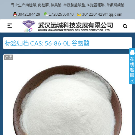
专业生产肉桂酸, 肉桂醛, 福美钠, 半胱胺盐酸盐, 8-羟基喹啉, 单氟磷酸钠
3042184429
17282536078
3042184429@qq.com
TOGGLE
NAVIGATION
标签归档
CAS: 56-86-0
L-谷氨酸
产品