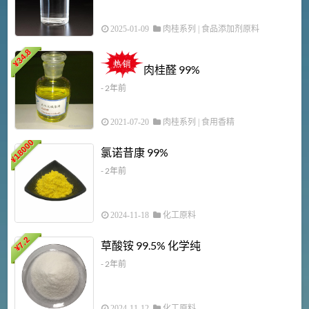
2025-01-09
肉桂系列
|
食品添加剂原料
34.8
2
¥
肉桂醛 99%
- 2年前
2021-07-20
肉桂系列
|
食用香精
18000
1
氯诺昔康 99%
¥
- 2年前
2024-11-18
化工原料
7.2
草酸铵 99.5% 化学纯
¥
- 2年前
2024-11-12
化工原料