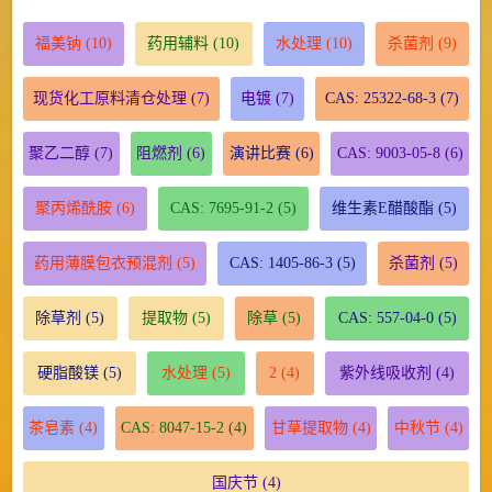
福美钠
(10)
药用辅料
(10)
水处理
(10)
杀菌剂
(9)
现货化工原料清仓处理
(7)
电镀
(7)
CAS: 25322-68-3
(7)
聚乙二醇
(7)
阻燃剂
(6)
演讲比赛
(6)
CAS: 9003-05-8
(6)
聚丙烯酰胺
(6)
CAS: 7695-91-2
(5)
维生素E醋酸酯
(5)
药用薄膜包衣预混剂
(5)
CAS: 1405-86-3
(5)
杀菌剂
(5)
除草剂
(5)
提取物
(5)
除草
(5)
CAS: 557-04-0
(5)
硬脂酸镁
(5)
水处理
(5)
2
(4)
紫外线吸收剂
(4)
茶皂素
(4)
CAS: 8047-15-2
(4)
甘草提取物
(4)
中秋节
(4)
国庆节
(4)