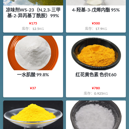
凉味剂WS-23（N,2,3-三甲
4-羟基-3-戊烯内酯 95%
基-2-异丙基丁酰胺）99%
¥
175
¥
500
库存：
12.5
KG
库存：
17.9
KG
一水肌酸 99.8%
红花黄色素 色价E60
¥
37
¥
780
库存：
0.925
KG