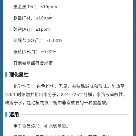
重金属[Pb]： ≤10ppm
铁盐[Fe]： ≤10ppm
砷盐[As]： ≤1ppm
2-
硫酸盐[SO
]： ≤0.02%
4
+
铵盐[NH
]： ≤0.02%
4
其他氨基酸符合规定
理化属性
化学性质： 白色粉状，无臭，有特殊滋味和酸味。加热至
160℃时熔融并析出水分子，224~225℃分解，水溶液呈酸性，
难溶于水，是动植物氮平衡中非常重要的一种氨基酸。
运用
用于食品添加，补充氨基酸。