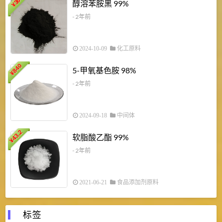
1
36
醇溶苯胺黑 99%
¥
¥
- 2年前
2024-10-09
化工原料
840
4
5-甲氧基色胺 98%
¥
- 2年前
2024-09-18
中间体
43.2
3
软脂酸乙酯 99%
¥
¥
- 2年前
2021-06-21
食品添加剂原料
标签