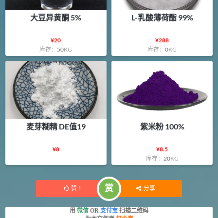
大豆异黄酮 5%
L-乳酸薄荷酯 99%
¥
20
¥
288
库存：
50
KG
库存：
0
KG
麦芽糊精 DE值19
紫米粉 100%
¥
8
¥
8.5
库存：
20
KG
赏
赞
1
分享
用
微信
OR
支付宝
扫描二维码