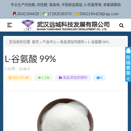
专业生产肉桂酸, 肉桂醛, 福美钠, 半胱胺盐酸盐, 8-羟基喹啉, 单氟磷酸钠
3042184429
17282536078
3042184429@qq.com
TOGGLE
NAVIGATION
您当前的位置:
首页
»
产品中心
»
食品添加剂原料
»
L-谷氨酸 99%
L-谷氨酸 99%
CAS号：
56-86-0
2021-07-08
1.39k
食品添加剂原料
0