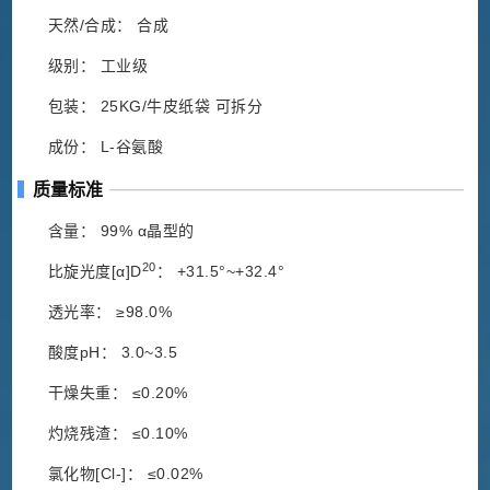
天然/合成： 合成
级别： 工业级
包装： 25KG/牛皮纸袋 可拆分
成份： L-谷氨酸
质量标准
含量： 99% α晶型的
20
比旋光度[α]D
： +31.5°~+32.4°
透光率： ≥98.0%
酸度pH： 3.0~3.5
干燥失重： ≤0.20%
灼烧残渣： ≤0.10%
氯化物[Cl-]： ≤0.02%