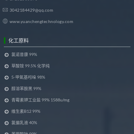
3042184429@qq.com
www.yuanchengtechnology.com
化工原料
氯诺昔康 99%
草酸铵 99.5% 化学纯
5-甲氧基吲哚 98%
醇溶苯胺黑 99%
青霉素钾工业盐 99% 1588u/mg
维生素B12 99%
氯偏乳液 40%
苯甲酸钠 99%