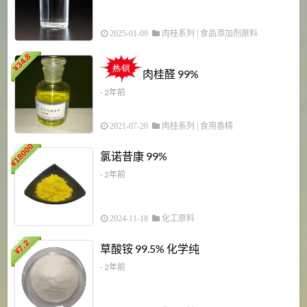
2025-01-09
肉桂系列
|
食品添加剂原料
34.8
2
¥
肉桂醛 99%
- 2年前
2021-07-20
肉桂系列
|
食用香精
18000
1
氯诺昔康 99%
¥
- 2年前
2024-11-18
化工原料
7.2
草酸铵 99.5% 化学纯
¥
- 2年前