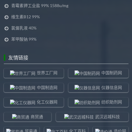
青霉素钾工业盐 99% 1588u/mg
维生素B12 99%
氯偏乳液 40%
苯甲酸钠 99%
友情链接
世界工厂网
中国制药网
中国制造网
仪器信息网
化工仪器网
纺织助剂网
商贸通
武汉远城科技
贸易通
化工百科
造价网