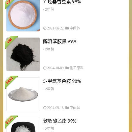
960
7-羟基香豆素 99%
¥
- 2年前
2021-06-22
中间体
1
36
醇溶苯胺黑 99%
¥
¥
- 2年前
2024-10-09
化工原料
840
4
5-甲氧基色胺 98%
¥
- 2年前
2024-09-18
中间体
43.2
3
软脂酸乙酯 99%
¥
¥
- 2年前