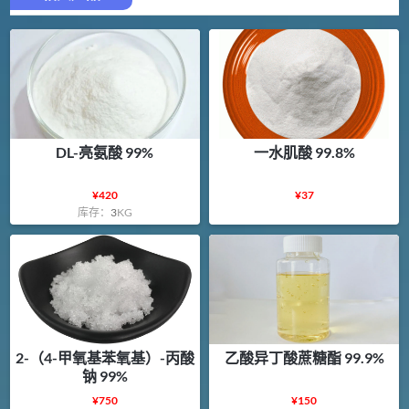
DL-亮氨酸 99%
一水肌酸 99.8%
¥
420
¥
37
库存：
3
KG
2-（4-甲氧基苯氧基）-丙酸
乙酸异丁酸蔗糖酯 99.9%
钠 99%
¥
750
¥
150