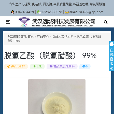
专业生产肉桂酸, 肉桂醛, 福美钠, 半胱胺盐酸盐, 8-羟基喹啉, 单氟磷酸钠
3042184429
17282536078
3042184429@qq.com
TOGGLE
NAVIGATION
您当前的位置:
首页
»
产品中心
»
食品添加剂原料
»
脱氢乙酸（脱氢醋
酸） 99%
脱氢乙酸（脱氢醋酸） 99%
2021-06-17
1.4k
食品添加剂原料
0