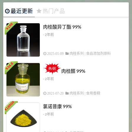
最近更新
热门产品
198
肉桂酸异丁酯 99%
¥
- 2年前
2025-01-09
肉桂系列
|
食品添加剂原料
34.8
2
¥
肉桂醛 99%
- 2年前
2021-07-20
肉桂系列
|
食用香精
18000
1
氯诺昔康 99%
¥
- 2年前