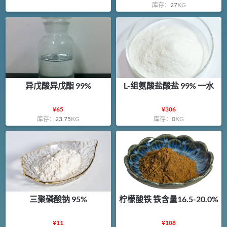
库存：
27
KG
异戊酸异戊酯 99%
L-组氨酸盐酸盐 99% 一水
¥
65
¥
306
库存：
23.75
KG
库存：
0
KG
三聚磷酸钠 95%
柠檬酸铁 铁含量16.5-20.0%
¥
11
¥
108