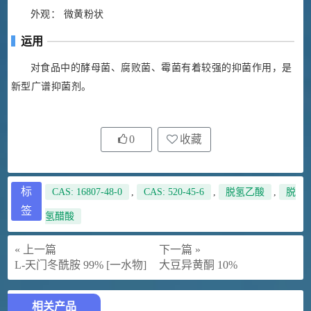
外观： 微黄粉状
运用
对食品中的酵母菌、腐败菌、霉菌有着较强的抑菌作用，是
新型广谱抑菌剂。
0
收藏
标
CAS: 16807-48-0
,
CAS: 520-45-6
,
脱氢乙酸
,
脱
签
氢醋酸
« 上一篇
下一篇 »
L-天门冬酰胺 99% [一水物]
大豆异黄酮 10%
相关产品