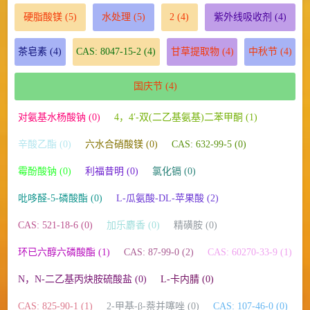
硬脂酸镁
(5)
水处理
(5)
2
(4)
紫外线吸收剂
(4)
茶皂素
(4)
CAS: 8047-15-2
(4)
甘草提取物
(4)
中秋节
(4)
国庆节
(4)
对氨基水杨酸钠 (0)
4，4′-双(二乙基氨基)二苯甲酮 (1)
辛酸乙酯 (0)
六水合硝酸镁 (0)
CAS: 632-99-5 (0)
霉酚酸钠 (0)
利福昔明 (0)
氯化镉 (0)
吡哆醛-5-磷酸酯 (0)
L-瓜氨酸-DL-苹果酸 (2)
CAS: 521-18-6 (0)
加乐麝香 (0)
精磺胺 (0)
环已六醇六磷酸酯 (1)
CAS: 87-99-0 (2)
CAS: 60270-33-9 (1)
N，N-二乙基丙炔胺硫酸盐 (0)
L-卡内腈 (0)
CAS: 825-90-1 (1)
2-甲基-β-萘并噻唑 (0)
CAS: 107-46-0 (0)