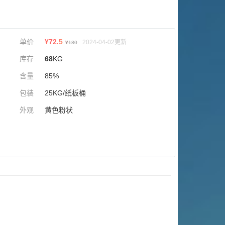
单价
¥
72.5
2024-04-02更新
¥
180
库存
68
KG
含量
85%
包装
25KG/纸板桶
外观
黄色粉状