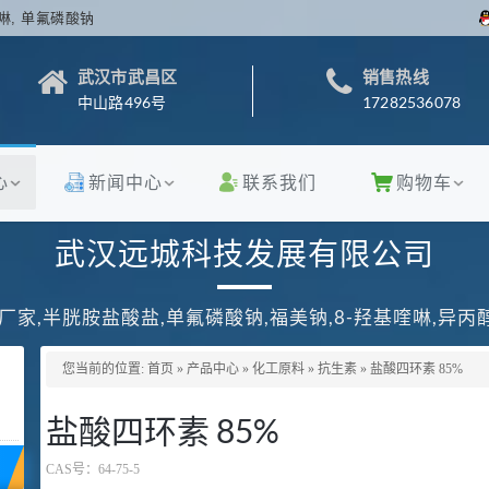
啉, 单氟磷酸钠
武汉市武昌区
销售热线
中山路496号
17282536078
心
新闻中心
联系我们
购物车
武汉远城科技发展有限公司
厂家,半胱胺盐酸盐,单氟磷酸钠,福美钠,8-羟基喹啉,异
您当前的位置:
首页
»
产品中心
»
化工原料
»
抗生素
»
盐酸四环素 85%
盐酸四环素 85%
CAS号：
64-75-5