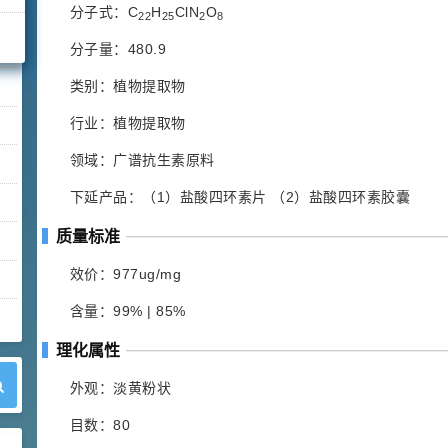
分子式：C
H
ClN
O
22
25
2
8
分子量：480.9
类别：植物提取物
行业：植物提取物
领域：广谱抗生素原料
下延产品：（1）盐酸四环素片 （2）盐酸四环素胶囊
质量标准
效价：977ug/mg
含量：99% | 85%
理化属性
外观：淡黄粉状
目数：80