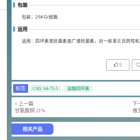
包装
包装：25KG/纸箱
42
胍基乙酸 98%
1
¥
浏览量 - 10w+
运用
运用：四环素类抗菌素是广谱抗菌素，对一些革兰氏阴性和
2021-05-25
饲料添加剂原料
253
乙酸橙花酯 99%
2
¥
5
浏览量 - 5.51w
2021-06-17
化工原料
标签
CAS: 64-75-5
,
盐酸四环素
145
多效唑 90%
3
¥
浏览量 - 4.4w
« 上一篇
下一
甘氨酸铜 21%
维生
2021-07-07
植物生长调节剂
相关产品
29
N-羟甲基丙烯酰胺 98% NMA
4
¥
浏览量 - 1.98w