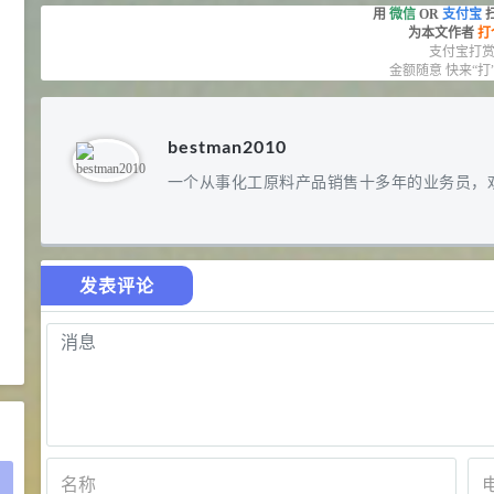
D-异抗坏血酸钠 98%
8
¥
用
微信
OR
支付宝
浏览量 - 1.55w
为本文作者
打
支付宝打
金额随意 快来“打
2021-05-25
食品添加剂原料
475
硬脂富马酸钠 99%
9
¥
bestman2010
浏览量 - 1.54w
一个从事化工原料产品销售十多年的业务员，
2021-06-19
化工原料
34.8
DL-蛋氨酸 99%
10
¥
发表评论
浏览量 - 1.48w
2021-06-21
食品添加剂原料