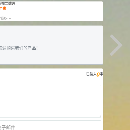
扫描二维码
个赏
赏
”我呀～
欢迎购买我们的产品！
0
已输入
字