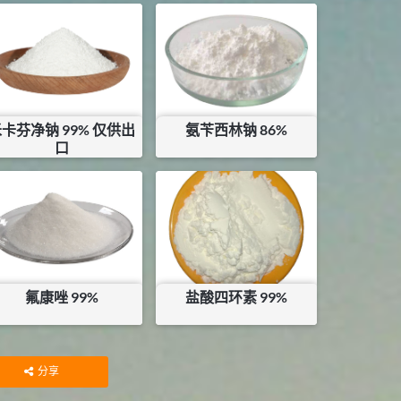
卡芬净钠 99% 仅供出
氨苄西林钠 86%
口
¥
2700000
¥
480
库存：
0
KG
库存：
0
KG
氟康唑 99%
盐酸四环素 99%
¥
1182
¥
151
库存：
38
KG
分享