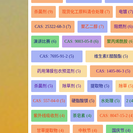
杀菌剂
(9)
现货化工原料清仓处理
(7)
电镀
(7
CAS: 25322-68-3
(7)
聚乙二醇
(7)
阻燃剂
(6)
演讲比赛
(6)
CAS: 9003-05-8
(6)
聚丙烯酰胺
(6
CAS: 7695-91-2
(5)
维生素E醋酸酯
(5)
药用薄膜包衣预混剂
(5)
CAS: 1405-86-3
(5)
杀菌剂
(5)
除草剂
(5)
提取物
(5)
除草
(5
CAS: 557-04-0
(5)
硬脂酸镁
(5)
水处理
(5)
2
(4
紫外线吸收剂
(4)
茶皂素
(4)
CAS: 8047-15-2
(4
甘草提取物
(4)
中秋节
(4)
国庆节
(4)