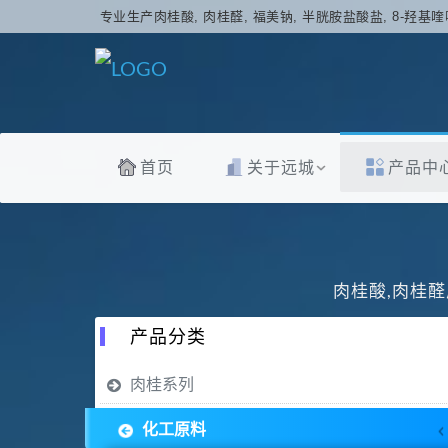
专业生产肉桂酸, 肉桂醛, 福美钠, 半胱胺盐酸盐, 8-羟基喹
首页
关于远城
产品中
肉桂酸,肉桂醛
产品分类
肉桂系列
化工原料