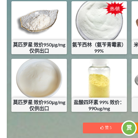
2021-06-22
化工原料
92
对甲氧基苯甲醛（茴香醛）
5
¥
99.5%
莫匹罗星 效价950μg/mg
氨苄西林（氨苄青霉素）
米
浏览量 - 1.89w
仅供出口
99%
2021-06-19
化工原料
¥
2750
¥
282
69.6
S-羧甲基-L-半胱氨酸(羧甲司坦)
库存：
3.9
KG
6
¥
98.5%
浏览量 - 1.72w
2021-05-30
化工原料
27
抗氧剂BHT 99.5%
莫匹罗星 效价950μg/mg
盐酸四环素 99% 效价：
7
¥
仅供出口
990ug/mg
浏览量 - 1.64w
¥
6650
¥
157.5
库存：
0.5
KG
库存：
11
KG
2021-05-25
食品添加剂原料
赏
赞
5
11.25