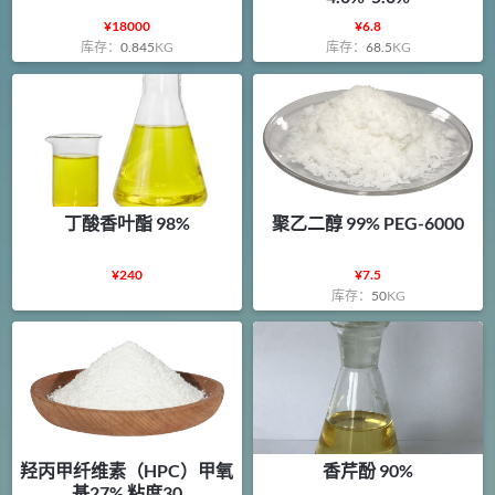
¥
18000
¥
6.8
库存：
0.845
KG
库存：
68.5
KG
丁酸香叶酯 98%
聚乙二醇 99% PEG-6000
¥
240
¥
7.5
库存：
50
KG
羟丙甲纤维素（HPC）甲氧
香芹酚 90%
基27% 粘度30