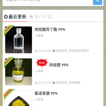
最近更新
热门产品
198
肉桂酸异丁酯 99%
¥
- 2年前
2025-01-09
肉桂系列
|
食品添加剂原料
34.8
2
¥
肉桂醛 99%
- 2年前
2021-07-20
肉桂系列
|
食用香精
18000
1
氯诺昔康 99%
¥
- 2年前