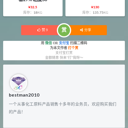
¥
32.5
¥
130
库存：
18
KG
库存：
135.75
KG
赏
赞
9
分享
用
微信
OR
支付宝
扫描二维码
为本文作者
打个赏
支付宝打赏
金额随意 快来“打”我呀～
bestman2010
一个从事化工原料产品销售十多年的业务员，欢迎购买我们
的产品！