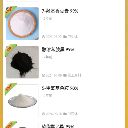
960
7-羟基香豆素 99%
¥
- 2年前
2021-06-22
中间体
1
36
醇溶苯胺黑 99%
¥
¥
- 2年前
2024-10-09
化工原料
840
4
5-甲氧基色胺 98%
¥
- 2年前
2024-09-18
中间体
43.2
3
软脂酸乙酯 99%