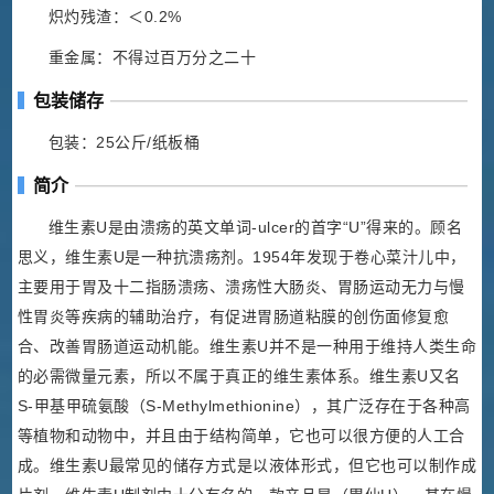
炽灼残渣：＜0.2%
重金属：不得过百万分之二十
包装储存
包装：25公斤/纸板桶
简介
维生素U是由溃疡的英文单词-ulcer的首字“U”得来的。顾名
思义，维生素U是一种抗溃疡剂。1954年发现于卷心菜汁儿中，
主要用于胃及十二指肠溃疡、溃疡性大肠炎、胃肠运动无力与慢
性胃炎等疾病的辅助治疗，有促进胃肠道粘膜的创伤面修复愈
合、改善胃肠道运动机能。维生素U并不是一种用于维持人类生命
的必需微量元素，所以不属于真正的维生素体系。维生素U又名
S-甲基甲硫氨酸（S-Methylmethionine），其广泛存在于各种高
等植物和动物中，并且由于结构简单，它也可以很方便的人工合
成。维生素U最常见的储存方式是以液体形式，但它也可以制作成