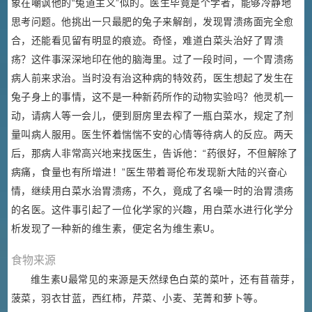
象在嘲讽他的“兔道主义”似的。医生毕竟是个学者，能够冷静地
思考问题。他挑出一只最肥的兔子来解剖，发现胃溃疡面完全愈
合，还能看见留有明显的痕迹。奇怪，难道白菜头治好了胃溃
疡？这件事深深地印在他的脑海里。过了一段时间，一个胃溃疡
病人前来求治。当时没有治这种病的特效药，医生想起了发生在
兔子身上的事情，这不是一种新药所作的动物实验吗？他灵机一
动，请病人等一会儿，便到厨房里去榨了一瓶白菜水，规定了剂
量叫病人服用。医生怀着惴惴不安的心情等待病人的反应。两天
后，那病人非常高兴地来找医生，告诉他：“药很好，不但解除了
病痛，食量也有所增进！”医生带着哥伦布发现新大陆的兴奋心
情，继续用白菜水治胃溃疡，不久，竟成了名噪一时的治胃溃疡
的名医。这件事引起了一位化学家的兴趣，用白菜水进行化学分
析发现了一种新的维生素，便定名为维生素U。
食物来源
维生素U最常见的来源是天然绿色白菜的菜叶，还有苜蓿芽，
菠菜，羽衣甘蓝，西红柿，芹菜、小麦、芜菁和萝卜等。