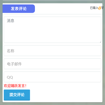
0
已输入
字
发表评论
欢迎踊跃发言！