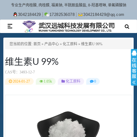
专业生产肉桂酸, 肉桂醛, 福美钠, 半胱胺盐酸盐, 8-羟基喹啉, 单氟磷酸钠
3042184429
17282536078
3042184429@qq.com
TOGGLE
NAVIGATION
您当前的位置:
首页
»
产品中心
»
化工原料
»
维生素U 99%
维生素U 99%
CAS号：
3493-12-7
2024-01-27
1.05k
化工原料
0