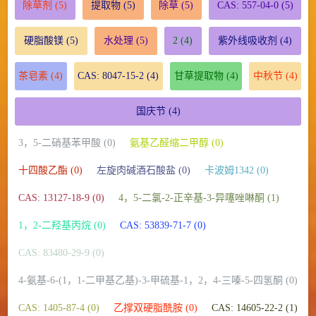
除草剂
(5)
提取物
(5)
除草
(5)
CAS: 557-04-0
(5)
硬脂酸镁
(5)
水处理
(5)
2
(4)
紫外线吸收剂
(4)
茶皂素
(4)
CAS: 8047-15-2
(4)
甘草提取物
(4)
中秋节
(4)
国庆节
(4)
3，5-二硝基苯甲酸 (0)
氨基乙醛缩二甲醇 (0)
十四酸乙酯 (0)
左旋肉碱酒石酸盐 (0)
卡波姆1342 (0)
CAS: 13127-18-9 (0)
4，5-二氯-2-正辛基-3-异噻唑啉酮 (1)
1，2-二羟基丙烷 (0)
CAS: 53839-71-7 (0)
CAS: 83480-29-9 (0)
4-氨基-6-(1，1-二甲基乙基)-3-甲硫基-1，2，4-三嗪-5-四氢酮 (0)
CAS: 1405-87-4 (0)
乙撑双硬脂酰胺 (0)
CAS: 14605-22-2 (1)