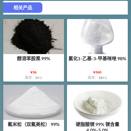
相关产品
醇溶苯胺黑 99%
氯化1-乙基-3-甲基咪唑 98%
¥
36
¥
360
库存：
0
KG
库存：
18
KG
氟米松（双氟美松） 99%
硬脂酸镁 99% 镁含量
4.0%-5.0%