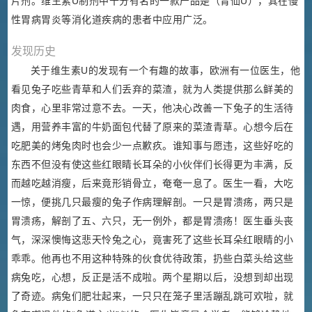
片剂。维生素U制剂中十分有名的一款产品是（胃仙U），其在慢
性胃病胃炎等消化道疾病的患者中应用广泛。
发现历史
关于维生素U的发现有一个有趣的故事，欧洲有一位医生，他
看见兔子吃些青草和人们丢弃的菜渣，就为人类提供那么鲜美的
肉食，心里非常过意不去。一天，他决心改善一下兔子的生活待
遇，用营养丰富的牛奶面包代替了原来的菜渣青草。心想今后在
吃肥美的烤兔肉时也会少一点歉疚。谁知事与愿违，这些好吃的
东西不但没有使这些红眼睛长耳朵的小伙伴们长得更为丰满，反
而越吃越消瘦，后来竟形销骨立，奄奄一息了。医生一看，大吃
一惊，便挑几只最瘦的兔子作病理解剖。一只是胃溃疡，两只是
胃溃疡，解剖了五、六只，无一例外，都是胃溃疡！医生垂头丧
气，深深懊悔这悲天怜兔之心，竟害死了这些长耳朵红眼睛的小
乖乖。他再也不用这种特殊的伙食优待政策，扔些白菜头给这些
病兔吃，心想，反正是活不成啦。两个星期以后，没想到却出现
了奇迹。病兔们肥壮起来，一只只在笼子里活蹦乱跳可欢啦，就