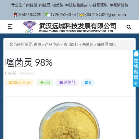
专业生产肉桂酸, 肉桂醛, 福美钠, 半胱胺盐酸盐, 8-羟基喹啉, 单氟磷酸钠
3042184429
17282536078
3042184429@qq.com
TOGGLE
NAVIGATION
您当前的位置:
首页
»
产品中心
»
农用原料
»
杀菌剂
»
噻菌灵 98%
噻菌灵 98%
CAS号：
148-79-8
2023-07-29
652
杀菌剂
0