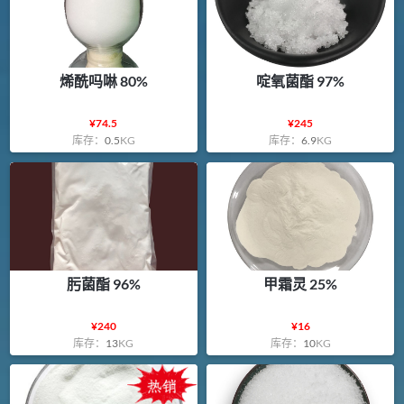
烯酰吗啉 80%
啶氧菌酯 97%
¥
74.5
¥
245
库存：
0.5
KG
库存：
6.9
KG
肟菌酯 96%
甲霜灵 25%
¥
240
¥
16
库存：
13
KG
库存：
10
KG