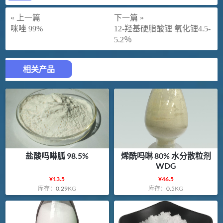
« 上一篇
下一篇 »
咪唑 99%
12-羟基硬脂酸锂 氧化锂4.5-
5.2％
相关产品
盐酸吗啉胍 98.5%
烯酰吗啉 80% 水分散粒剂
WDG
¥
13.5
¥
46.5
库存：
0.29
KG
库存：
0.5
KG