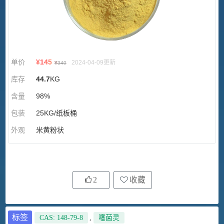
单价
¥
145
2024-04-09更新
¥
340
库存
44.7
KG
含量
98%
包装
25KG/纸板桶
外观
米黄粉状
2
收藏
标签
CAS: 148-79-8
,
噻菌灵