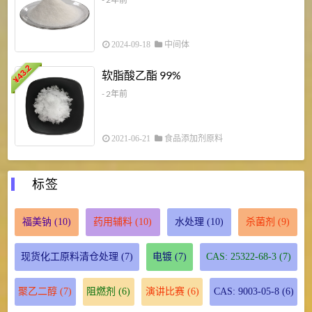
2024-09-18
中间体
43.2
3
软脂酸乙酯 99%
¥
¥
- 2年前
2021-06-21
食品添加剂原料
标签
福美钠
(10)
药用辅料
(10)
水处理
(10)
杀菌剂
(9)
现货化工原料清仓处理
(7)
电镀
(7)
CAS: 25322-68-3
(7)
聚乙二醇
(7)
阻燃剂
(6)
演讲比赛
(6)
CAS: 9003-05-8
(6)