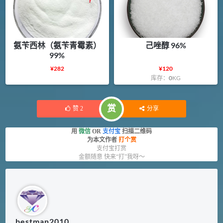
氨苄西林（氨苄青霉素）
己唑醇 96%
99%
¥
282
¥
120
库存：
0
KG
赏
赞
2
分享
用
微信
OR
支付宝
扫描二维码
为本文作者
打个赏
支付宝打赏
金额随意 快来“打”我呀～
bestman2010