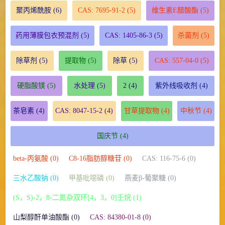
聚丙烯酰胺
(6)
CAS: 7695-91-2
(5)
维生素E醋酸酯
(5)
药用薄膜包衣预混剂
(5)
CAS: 1405-86-3
(5)
杀菌剂
(5)
除草剂
(5)
提取物
(5)
除草
(5)
CAS: 557-04-0
(5)
硬脂酸镁
(5)
水处理
(5)
2
(4)
紫外线吸收剂
(4)
茶皂素
(4)
CAS: 8047-15-2
(4)
甘草提取物
(4)
中秋节
(4)
国庆节
(4)
beta-丙氨酸 (0)
C8-16脂肪醇糖苷 (0)
CAS: 116-75-6 (0)
三水乙酸钠 (0)
甲基吡噁磷 (0)
燕麦β-葡聚糖 (0)
(S，S)-2，8-二氮杂双环[4，3，0]壬烷 (1)
山梨醇酐单油酸酯 (0)
CAS: 84380-01-8 (0)