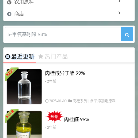
农用原料
商店
青霉素钾工业盐 99% 1588u/mg
最近更新
热门产品
198
肉桂酸异丁酯 99%
¥
- 2年前
2025-01-09
肉桂系列
|
食品添加剂原料
34.8
2
¥
肉桂醛 99%
- 2年前