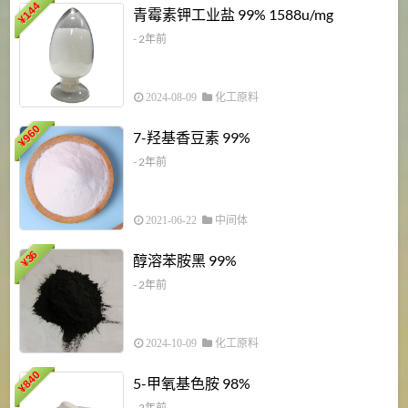
6
144
青霉素钾工业盐 99% 1588u/mg
¥
¥
- 2年前
2024-08-09
化工原料
960
7-羟基香豆素 99%
¥
- 2年前
2021-06-22
中间体
1
36
醇溶苯胺黑 99%
¥
¥
- 2年前
2024-10-09
化工原料
840
4
5-甲氧基色胺 98%
¥
- 2年前