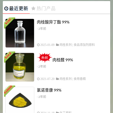
最近更新
热门产品
198
肉桂酸异丁酯 99%
¥
- 2年前
2025-01-09
肉桂系列
|
食品添加剂原料
34.8
2
¥
肉桂醛 99%
- 2年前
2021-07-20
肉桂系列
|
食用香精
18000
1
氯诺昔康 99%
¥
- 2年前