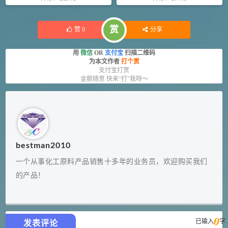
赏
赞
0
分享
用
微信
OR
支付宝
扫描二维码
为本文作者
打个赏
支付宝打赏
金额随意 快来“打”我呀～
bestman2010
一个从事化工原料产品销售十多年的业务员，欢迎购买我们
的产品！
0
已输入
字
发表评论