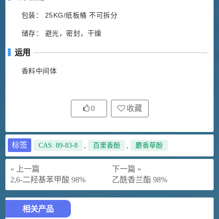
包装： 25KG/纸板桶 不可拆分
储存： 避光，密封，干燥
运用
香料中间体
0
收藏
标签
CAS: 89-83-8
,
百里香酚
,
麝香草酚
« 上一篇
下一篇 »
2,6-二羟基苯甲酸 98%
乙酰香兰酯 98%
相关产品