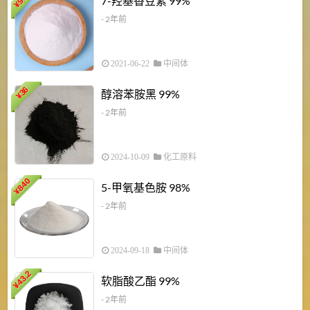
7-羟基香豆素 99%
¥
- 2年前
2021-06-22
中间体
1
36
醇溶苯胺黑 99%
¥
¥
- 2年前
2024-10-09
化工原料
840
4
5-甲氧基色胺 98%
¥
- 2年前
2024-09-18
中间体
43.2
3
软脂酸乙酯 99%
¥
¥
- 2年前