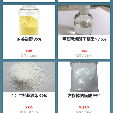
β-谷甾醇 99%
甲基丙烯酸苄基酯 99.5%
¥
105
¥
54
库存：
22
KG
库存：
15
KG
2,2-二羟基联苯 99%
左旋樟脑磺酸 99%
¥
330
¥
192.5
库存：
0.5
KG
库存：
67
KG