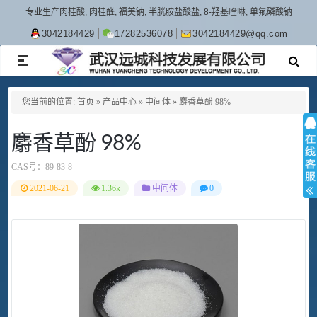
专业生产肉桂酸, 肉桂醛, 福美钠, 半胱胺盐酸盐, 8-羟基喹啉, 单氟磷酸钠
3042184429
17282536078
3042184429@qq.com
TOGGLE
NAVIGATION
您当前的位置:
首页
»
产品中心
»
中间体
»
麝香草酚 98%
麝香草酚 98%
CAS号：
89-83-8
2021-06-21
1.36k
中间体
0