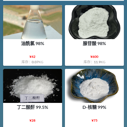
油酰氯 98%
腺苷酸 98%
¥
42
¥
600
库存：
0.07
KG
库存：
11.9
KG
丁二酸酐 99.5%
D-核糖 99%
¥
28
¥
75