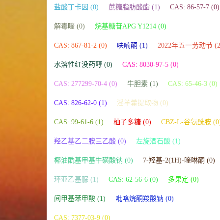
盐酸丁卡因 (0)
蔗糖脂肪酸酯 (1)
CAS: 86-57-7 (0)
解毒喹 (0)
烷基糖苷APG Y1214 (0)
CAS: 867-81-2 (0)
呋喃酮 (1)
2022年五一劳动节 (2
水溶性红没药醇 (0)
CAS: 8030-97-5 (0)
CAS: 277299-70-4 (0)
牛胆素 (1)
CAS: 65-46-3 (0)
CAS: 826-62-0 (1)
淫羊藿提取物 (0)
CAS: 99-61-6 (1)
柚子多糖 (0)
CBZ-L-谷氨酰胺 (0
羟乙基乙二胺三乙酸 (0)
左旋酒石酸 (1)
椰油酰基甲基牛磺酸钠 (0)
7-羟基-2(1H)-喹啉酮 (0)
环亚乙基脲 (1)
CAS: 62-56-6 (0)
多果定 (0)
间甲基苯甲酸 (1)
吡咯烷酮羧酸钠 (0)
CAS: 7377-03-9 (0)