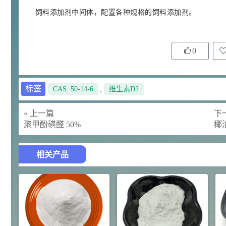
饲料添加剂中间体，配置各种规格的饲料添加剂。
92
对甲氧基苯甲醛（茴香醛）
5
¥
99.5%
浏览量 - 1.89w
0
2021-06-19
化工原料
69.6
S-羧甲基-L-半胱氨酸(羧甲司坦)
6
¥
98.5%
标签
CAS: 50-14-6
,
维生素D2
浏览量 - 1.72w
« 上一篇
下一
2021-05-30
化工原料
聚甲酚磺醛 50%
椰
27
抗氧剂BHT 99.5%
7
¥
浏览量 - 1.64w
相关产品
2021-05-25
食品添加剂原料
11.25
D-异抗坏血酸钠 98%
8
¥
浏览量 - 1.55w