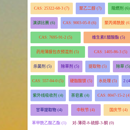
CAS: 25322-68-3
(7)
聚乙二醇
(7)
阻燃剂
(6)
演讲比赛
(6)
CAS: 9003-05-8
(6)
聚丙烯酰胺
(6
CAS: 7695-91-2
(5)
维生素E醋酸酯
(5)
药用薄膜包衣预混剂
(5)
CAS: 1405-86-3
(5)
杀菌剂
(5)
除草剂
(5)
提取物
(5)
除草
(5
CAS: 557-04-0
(5)
硬脂酸镁
(5)
水处理
(5)
2
(4
紫外线吸收剂
(4)
茶皂素
(4)
CAS: 8047-15-2
(4
甘草提取物
(4)
中秋节
(4)
国庆节
(4)
苯甲酰乙酸乙酯 (1)
对-薄荷-8-硫醇-3-酮 (0)