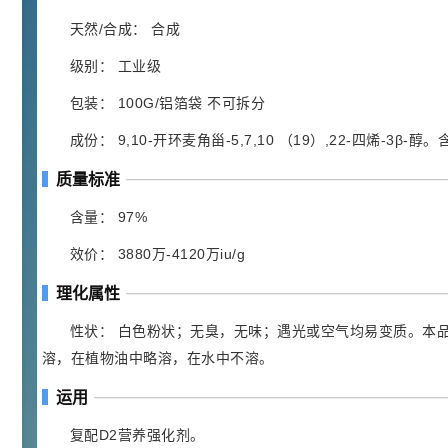
胍基乙酸 98%
1
¥
浏览量 - 10w+
天然/合成： 合成
级别： 工业级
2021-05-25
饲料添加剂原料
包装： 100G/铝箔袋 不可拆分
253
乙酸橙花酯 99%
2
¥
成份： 9,10-开环麦角甾-5,7,10 （19）,22-四烯-3β-醇。
浏览量 - 5.51w
质量标准
2021-06-17
化工原料
含量： 97%
145
多效唑 90%
3
¥
效价： 3880万-4120万iu/g
浏览量 - 4.4w
理化属性
2021-07-07
植物生长调节剂
性状： 白色粉状；无臭，无味；遇光或空气均易变质。本
29
溶，在植物油中略溶，在水中不溶。
N-羟甲基丙烯酰胺 98% NMA
4
¥
浏览量 - 1.98w
运用
复配D2营养强化剂。
2021-06-22
化工原料