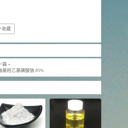
收藏
篇 »
油基羟乙基磺酸钠 85%