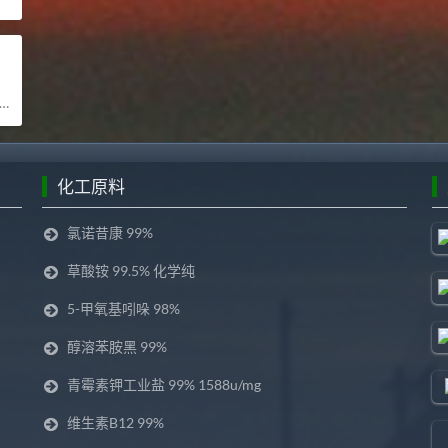
化工原料
氯诺昔康 99%
草酸铵 99.5% 化学纯
5-甲氧基吲哚 98%
醇溶苯胺黑 99%
青霉素钾工业盐 99% 1588u/mg
维生素B12 99%