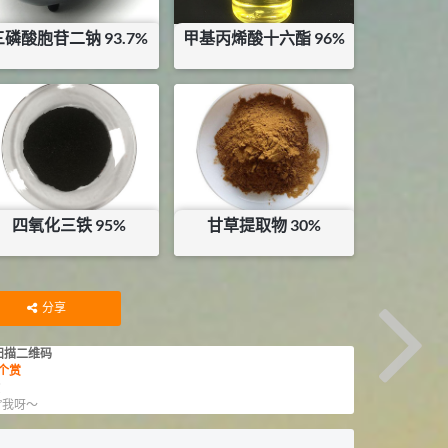
三磷酸胞苷二钠 93.7%
甲基丙烯酸十六酯 96%
¥
4250
¥
60
库存：
0.5
KG
库存：
1
KG
四氧化三铁 95%
甘草提取物 30%
¥
20
¥
65
库存：
10
KG
分享
扫描二维码
个赏
赏
”我呀～