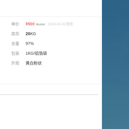
单价
¥
500
2024-04-02更新
¥
1200
库存
20
KG
含量
97%
包装
1KG/铝箔袋
外观
黄白粉状