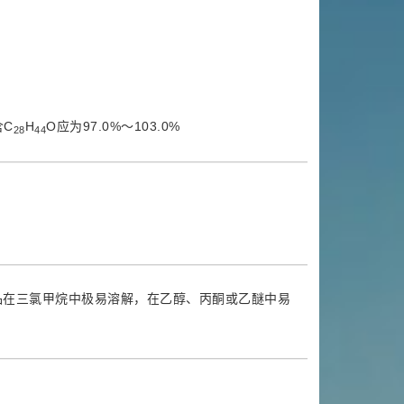
含C
H
O应为97.0%～103.0%
28
44
品在三氯甲烷中极易溶解，在乙醇、丙酮或乙醚中易