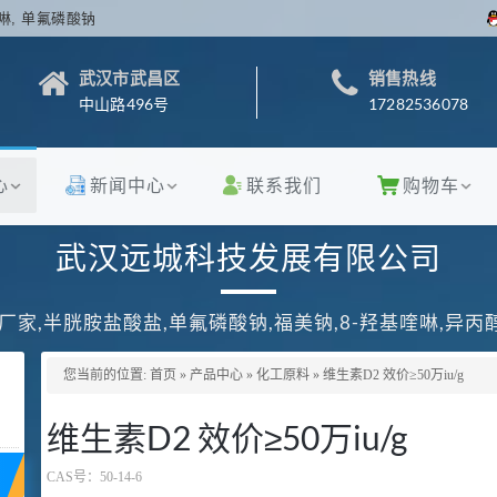
啉, 单氟磷酸钠
武汉市武昌区
销售热线
中山路496号
17282536078
心
新闻中心
联系我们
购物车
武汉远城科技发展有限公司
厂家,半胱胺盐酸盐,单氟磷酸钠,福美钠,8-羟基喹啉,异
您当前的位置:
首页
»
产品中心
»
化工原料
»
维生素D2 效价≥50万iu/g
维生素D2 效价≥50万iu/g
CAS号：
50-14-6