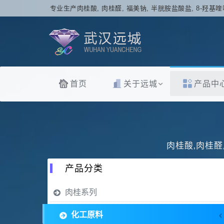
专业生产肉桂酸, 肉桂醛, 福美钠, 半胱胺盐酸盐, 8-羟基喹
首页
关于远城
产品中
肉桂酸,肉桂醛
产品分类
肉桂系列
化工原料