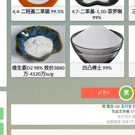
2021-05-25
食品添加剂原料
4,4-二羟基二苯砜 99.5%
4,7-二苯基-1,10-菲罗啉
475
99%
硬脂富马酸钠 99%
9
¥
¥
19
¥
4000000
浏览量 - 1.54w
库存：
1.7
KG
库存：
0.006
KG
2021-06-19
化工原料
34.8
DL-蛋氨酸 99%
10
¥
浏览量 - 1.48w
维生素D2 98% 效价3880
凹凸棒土 99%
万-4120万iu/g
2021-06-21
食品添加剂原料
¥
70000
¥
3.48
库存：
0.2
KG
库存：
0
KG
赏
赞
0
用
微信
OR
支付宝
为本文作者
打
支付宝打
金额随意 快来“打
)