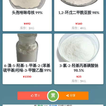
头孢唑啉母核 99%
1,2-环戊二甲酰亚胺 98%
¥
492
¥
160
库存：
1
KG
库存：
4
KG
6-溴-5-羟基-1-甲基-2-(苯基
3-氯-2-羟基丙基磺酸钠
硫甲基)吲哚-3-甲酸乙酯 99%
98.5%
¥
1550
¥
25
库存：
5
KG
赏
赞
0
分享