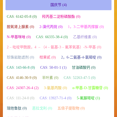
国庆节
(4)
CAS: 6142-05-8 (0)
羟丙基二淀粉磷酸酯 (0)
脱氧肾上腺素 (0)
2-溴代丙烷 (0)
1，3-二甲基丙撑脲 (0)
N-甲基咪唑 (0)
CAS: 66335-38-4 (0)
乙基纤维素 (0)
2 – 吡啶甲酰胺，4 ​​ – （4 – 氨基-3 – 氟苯氧基）-N-甲基 (0)
珍珠岩助滤剂 (0)
柑果甙 (0)
2，6-二氨基-4-氯嘧啶 (0)
CAS: 143-66-8 (0)
CAS: 50-01-1 (1)
甘油磷酸钙 (0)
CAS: 4146-30-9 (0)
半叶素 (0)
CAS: 52263-47-5 (0)
CAS: 24307-26-4 (2)
3-氨基丙酸 (0)
α-甲基-D-甘露糖苷 (0)
CAS: 111-24-0 (0)
CAS: 13927-71-4 (0)
5-氟脲嘧啶 (1)
瑞他鲁肽 (0)
恶拉戈利 (0)
五倍子提取物 (0)