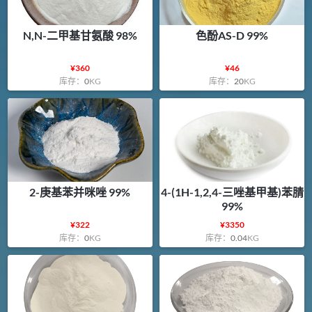
N,N-二甲基甘氨酸 98%
色酚AS-D 99%
¥
360
¥
46
库存：
0
KG
库存：
20
KG
2-庚基苯并咪唑 99%
4-(1H-1,2,4-三唑基甲基)苯腈
99%
¥
322
¥
3350
库存：
0
KG
库存：
0.04
KG