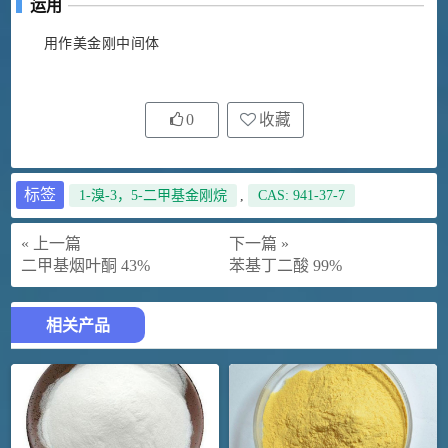
运用
用作美金刚中间体
0
收藏
标签
1-溴-3，5-二甲基金刚烷
,
CAS: 941-37-7
« 上一篇
下一篇 »
二甲基烟叶酮 43%
苯基丁二酸 99%
相关产品