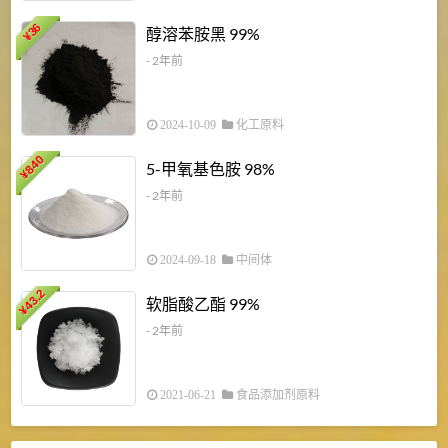
1
36
醇溶苯胺黑 99%
¥
¥
- 2年前
2024-10-09
化工原料
840
4
5-甲氧基色胺 98%
¥
- 2年前
2024-09-18
中间体
43.2
3
软脂酸乙酯 99%
¥
¥
- 2年前
2021-06-21
食品添加剂原料