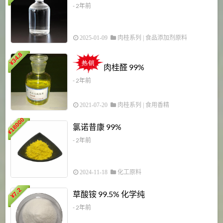
- 2年前
2025-01-09
肉桂系列
|
食品添加剂原料
34.8
2
¥
肉桂醛 99%
- 2年前
2021-07-20
肉桂系列
|
食用香精
18000
1
氯诺昔康 99%
¥
- 2年前
2024-11-18
化工原料
7.2
草酸铵 99.5% 化学纯
¥
- 2年前