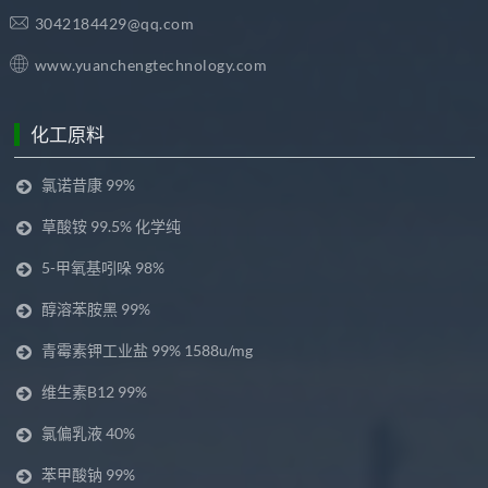
3042184429@qq.com
www.yuanchengtechnology.com
化工原料
氯诺昔康 99%
草酸铵 99.5% 化学纯
5-甲氧基吲哚 98%
醇溶苯胺黑 99%
青霉素钾工业盐 99% 1588u/mg
维生素B12 99%
氯偏乳液 40%
苯甲酸钠 99%