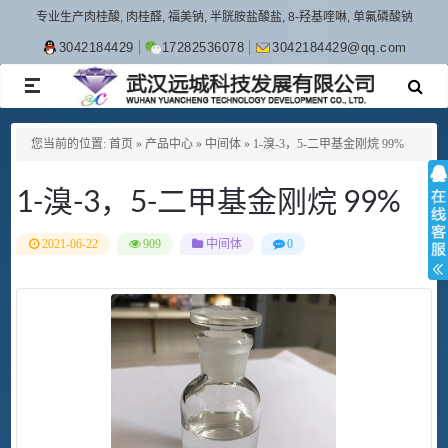
专业生产肉桂酸, 肉桂醛, 福美钠, 半胱胺盐酸盐, 8-羟基喹啉, 单氟磷酸钠
3042184429
17282536078
3042184429@qq.com
TOGGLE
NAVIGATION
您当前的位置:
首页
»
产品中心
»
中间体
»
1-溴-3，5-二甲基金刚烷 99%
1-溴-3，5-二甲基金刚烷 99%
2021-06-22
909
中间体
0