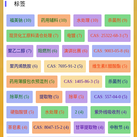
标签
福美钠
(10)
药用辅料
(10)
水处理
(10)
杀菌剂
(9)
现货化工原料清仓处理
(7)
电镀
(7)
CAS: 25322-68-3
(7)
聚乙二醇
(7)
阻燃剂
(6)
演讲比赛
(6)
CAS: 9003-05-8
(6)
聚丙烯酰胺
(6)
CAS: 7695-91-2
(5)
维生素E醋酸酯
(5)
药用薄膜包衣预混剂
(5)
CAS: 1405-86-3
(5)
杀菌剂
(5)
除草剂
(5)
提取物
(5)
除草
(5)
CAS: 557-04-0
(5)
硬脂酸镁
(5)
水处理
(5)
2
(4)
紫外线吸收剂
(4)
茶皂素
(4)
CAS: 8047-15-2
(4)
甘草提取物
(4)
中秋节
(4)