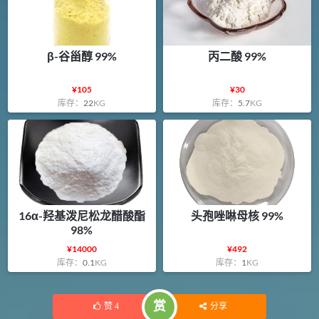
β-谷甾醇 99%
丙二酸 99%
¥
105
¥
30
库存：
22
KG
库存：
5.7
KG
16α-羟基泼尼松龙醋酸酯
头孢唑啉母核 99%
98%
¥
14000
¥
492
库存：
0.1
KG
库存：
1
KG
赏
赞
4
分享