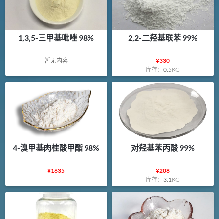
1,3,5-三甲基吡唑 98%
2,2-二羟基联苯 99%
暂无内容
¥
330
库存：
0.5
KG
4-溴甲基肉桂酸甲酯 98%
对羟基苯丙酸 99%
¥
1635
¥
208
库存：
3.1
KG