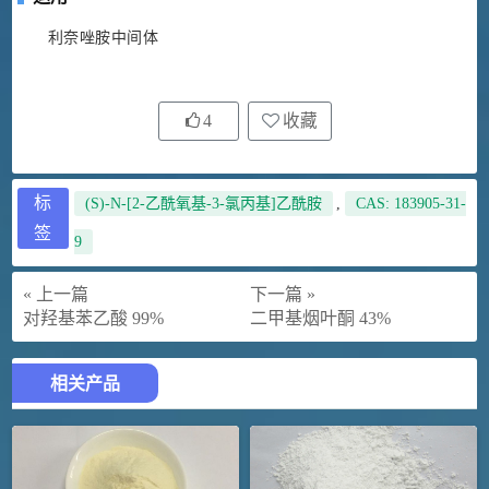
利奈唑胺中间体
4
收藏
标
(S)-N-[2-乙酰氧基-3-氯丙基]乙酰胺
,
CAS: 183905-31-
签
9
« 上一篇
下一篇 »
对羟基苯乙酸 99%
二甲基烟叶酮 43%
相关产品