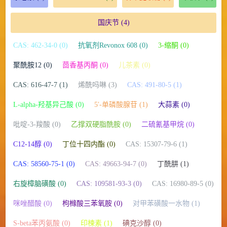
国庆节
(4)
CAS: 462-34-0 (0)
抗氧剂Revonox 608 (0)
3-缩酮 (0)
聚酰胺12 (0)
茴香基丙酮 (0)
儿茶素 (0)
CAS: 616-47-7 (1)
烯酰吗啉 (3)
CAS: 491-80-5 (1)
L-alpha-羟基异己酸 (0)
5′-单磷酸腺苷 (1)
大蒜素 (0)
吡啶-3-羧酸 (0)
乙撑双硬脂酰胺 (0)
二硫氰基甲烷 (0)
C12-14醇 (0)
丁位十四内酯 (0)
CAS: 15307-79-6 (1)
CAS: 58560-75-1 (0)
CAS: 49663-94-7 (0)
丁酰肼 (1)
右旋樟脑磺酸 (0)
CAS: 109581-93-3 (0)
CAS: 16980-89-5 (0)
咪唑醋酸 (0)
枸橼酸三苯氧胺 (0)
对甲苯磺酸一水物 (1)
S-beta苯丙氨酸 (0)
印楝素 (1)
碘克沙醇 (0)