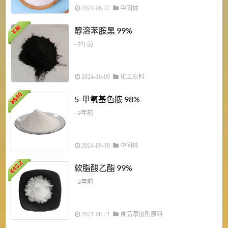
2021-06-22
中间体
1
36
醇溶苯胺黑 99%
¥
¥
- 2年前
2024-10-09
化工原料
840
4
5-甲氧基色胺 98%
¥
- 2年前
2024-09-18
中间体
43.2
3
软脂酸乙酯 99%
¥
¥
- 2年前
2021-06-21
食品添加剂原料