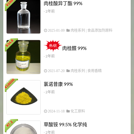
198
肉桂酸异丁酯 99%
¥
- 2年前
2025-01-09
肉桂系列
|
食品添加剂原料
34.8
2
¥
肉桂醛 99%
- 2年前
2021-07-20
肉桂系列
|
食用香精
18000
1
氯诺昔康 99%
¥
- 2年前
2024-11-18
化工原料
7.2
草酸铵 99.5% 化学纯
¥
- 2年前