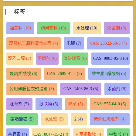
标签
福美钠
(10)
药用辅料
(10)
水处理
(10)
杀菌剂
(9)
现货化工原料清仓处理
(7)
电镀
(7)
CAS: 25322-68-3
(7)
聚乙二醇
(7)
阻燃剂
(6)
演讲比赛
(6)
CAS: 9003-05-8
(6)
聚丙烯酰胺
(6)
CAS: 7695-91-2
(5)
维生素E醋酸酯
(5)
药用薄膜包衣预混剂
(5)
CAS: 1405-86-3
(5)
杀菌剂
(5)
除草剂
(5)
提取物
(5)
除草
(5)
CAS: 557-04-0
(5)
硬脂酸镁
(5)
水处理
(5)
2
(4)
紫外线吸收剂
(4)
茶皂素
(4)
CAS: 8047-15-2
(4)
甘草提取物
(4)
中秋节
(4)