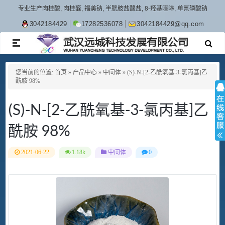
专业生产肉桂酸, 肉桂醛, 福美钠, 半胱胺盐酸盐, 8-羟基喹啉, 单氟磷酸钠
3042184429
17282536078
3042184429@qq.com
TOGGLE
NAVIGATION
您当前的位置:
首页
»
产品中心
»
中间体
»
(S)-N-[2-乙酰氧基-3-氯丙基]乙
酰胺 98%
(S)-N-[2-乙酰氧基-3-氯丙基]乙
酰胺 98%
2021-06-22
1.18k
中间体
0