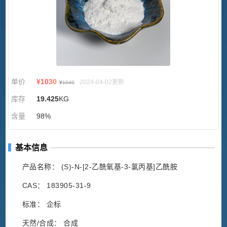
单价
¥
1030
2024-04-02更新
¥
1040
库存
19.425
KG
含量
98%
基本信息
产品名称： (S)-N-[2-乙酰氧基-3-氯丙基]乙酰胺
CAS： 183905-31-9
标准： 企标
天然/合成： 合成