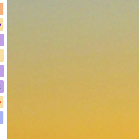
)
)
)
)