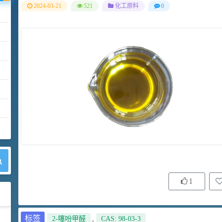
2024-03-21
521
化工原料
0
1
标签
2-噻吩甲醛
,
CAS: 98-03-3
42