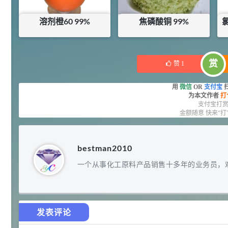
92
对甲氧基苯甲醛（茴香醛）
5
¥
溶剂橙60 99%
焦磷酸铜 99%
99.5%
浏览量 - 1.89w
¥
500
¥
20
库存：
0
KG
库存：
20
KG
2021-06-19
化工原料
赏
赞
1
69.6
S-羧甲基-L-半胱氨酸(羧甲司坦)
6
¥
用
微信
OR
支付宝
98.5%
为本文作者
打
浏览量 - 1.72w
支付宝打
金额随意 快来“打
2021-05-30
化工原料
27
抗氧剂BHT 99.5%
7
¥
bestman2010
浏览量 - 1.64w
一个从事化工原料产品销售十多年的业务员，
2021-05-25
食品添加剂原料
11.25
D-异抗坏血酸钠 98%
8
¥
发表评论
浏览量 - 1.55w