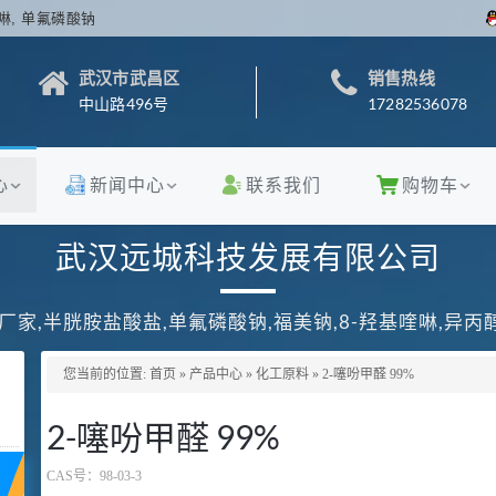
啉, 单氟磷酸钠
武汉市武昌区
销售热线
中山路496号
17282536078
心
新闻中心
联系我们
购物车
武汉远城科技发展有限公司
厂家,半胱胺盐酸盐,单氟磷酸钠,福美钠,8-羟基喹啉,异
您当前的位置:
首页
»
产品中心
»
化工原料
»
2-噻吩甲醛 99%
2-噻吩甲醛 99%
CAS号：
98-03-3