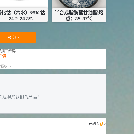
氯化钴（六水）99% 钴
半合成脂肪酸甘油酯 熔
24.2-24.3%
点：35-37℃
¥
45
¥
16
库存：
7
KG
库存：
23
KG
分享
扫描二维码
个赏
赏
”我呀～
欢迎购买我们的产品！
0
已输入
字