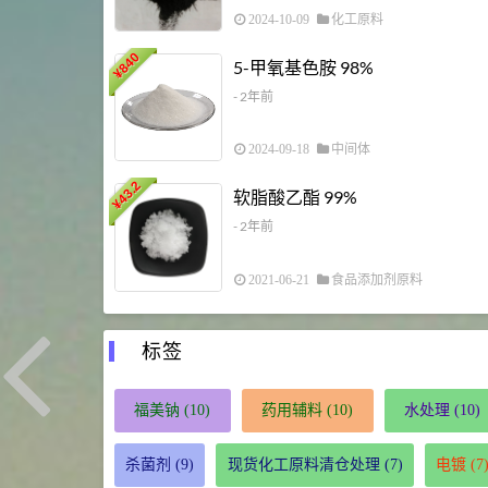
2024-10-09
化工原料
840
5-甲氧基色胺 98%
¥
- 2年前
2024-09-18
中间体
43.2
软脂酸乙酯 99%
¥
- 2年前
2021-06-21
食品添加剂原料
标签
福美钠
(10)
药用辅料
(10)
水处理
(10)
杀菌剂
(9)
现货化工原料清仓处理
(7)
电镀
(7