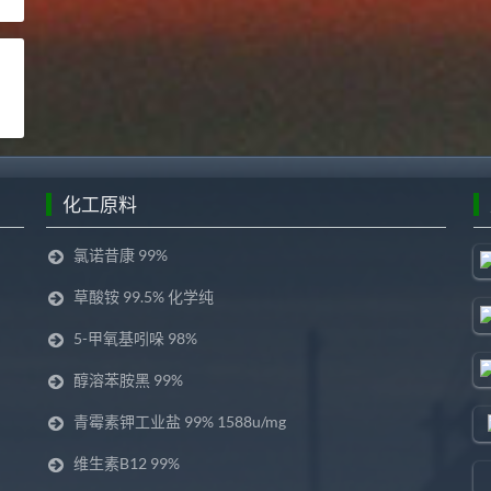
司
化工原料
氯诺昔康 99%
草酸铵 99.5% 化学纯
5-甲氧基吲哚 98%
醇溶苯胺黑 99%
青霉素钾工业盐 99% 1588u/mg
维生素B12 99%