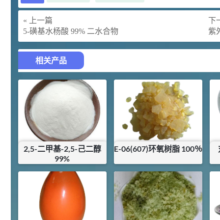
胍基乙酸 98%
1
¥
浏览量 - 10w+
« 上一篇
下一
5-磺基水杨酸 99% 二水合物
紫外
2021-05-25
饲料添加剂原料
253
乙酸橙花酯 99%
2
相关产品
¥
浏览量 - 5.51w
2021-06-17
化工原料
145
多效唑 90%
3
¥
浏览量 - 4.4w
2,5-二甲基-2,5-己二醇
E-06(607)环氧树脂 100％
2021-07-07
植物生长调节剂
99%
¥
72
¥
10
29
N-羟甲基丙烯酰胺 98% NMA
4
¥
库存：
0
KG
库存：
18.4
KG
浏览量 - 1.98w
2021-06-22
化工原料