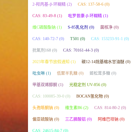
2-羟丙基-β-环糊精 (2)
CAS: 137-58-6 (0)
CAS: 83-49-8 (1)
吡罗昔康-β-环糊精 (1)
维C磷酸酯钠 (1)
S-85乳化剂 (0)
菌核净 (0)
CAS: 140-72-7 (0)
T501 (0)
CAS: 153233-91-1 (0)
抗氧剂168 (0)
CAS: 70161-44-3 (0)
2023年春节放假通知 (1)
碳12-14烷基缩水甘油醚 (0)
吡虫啉 (1)
低聚半乳糖 (0)
姬松茸多糖 (0)
甲基双烯醇酮 (1)
光稳定剂 UV-856 (0)
CAS: 100085-39-0 (0)
BOCAN氢化物 (0)
头孢哌酮钠 (0)
维生素B6 (2)
CAS: 814-80-2 (0)
偏亚硫酸钠 (0)
三乙膦酸铝 (0)
阿维巴坦钠 (0)
CAS: 24615-84-7 (0)