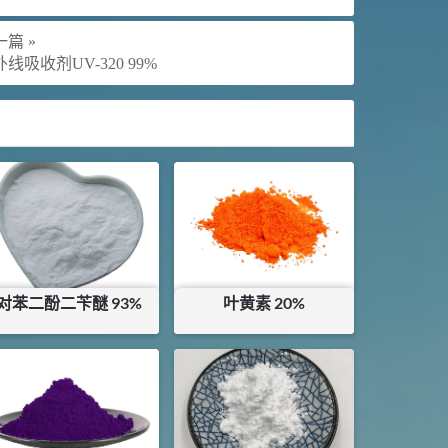
篇 »
线吸收剂UV-320 99%
对苯二酚二苄醚 93%
叶黄素 20%
¥
100
¥
180
库存：
0.1
KG
库存：
0.05
KG