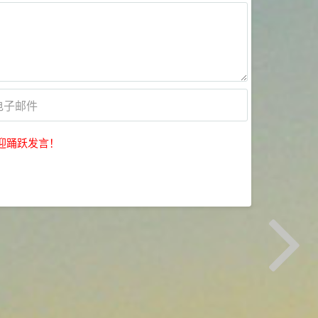
迎踊跃发言！