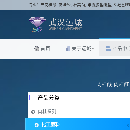
专业生产肉桂酸, 肉桂醛, 福美钠, 半胱胺盐酸盐, 8-羟基喹
首页
关于远城
产品中
肉桂酸,肉桂醛
产品分类
肉桂系列
化工原料