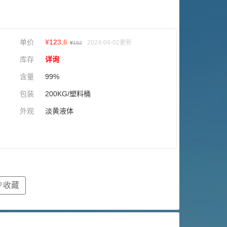
单价
¥
123.6
2024-04-02更新
¥
152
库存
详询
含量
99%
包装
200KG/塑料桶
外观
淡黄液体
收藏