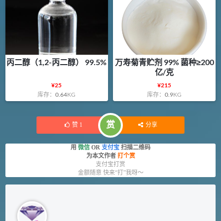
丙二醇（1,2-丙二醇） 99.5%
万寿菊青贮剂 99% 菌种≥200
亿/克
¥
25
¥
215
库存：
0.64
KG
库存：
0.9
KG
赏
赞
1
分享
用
微信
OR
支付宝
扫描二维码
为本文作者
打个赏
支付宝打赏
金额随意 快来“打”我呀～