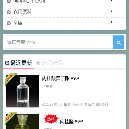
饲料添加剂原料
农用原料
商店
氯诺昔康 99%
最近更新
热门产品
198
肉桂酸异丁酯 99%
¥
- 2年前
2025-01-09
肉桂系列
|
食品添加剂原料
34.8
2
¥
肉桂醛 99%