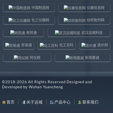
中国制造网
仪器信息网
化工仪器网
纺织助剂网
商贸通
武汉远城科技
贸易通
化工百科
造价网
阿仪网
新珉嘉诚
环球贸易网
960化工网
©2018-
2026
All Rights Reserved Designed and
东北制造网
药智通
Developed by
Wuhan Yuancheng
搜了网
八方资源网
首页
关于远城
产品中心
联系我们
马可波罗网
阿仪网远城科技