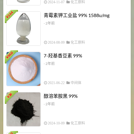
2024-11-07
化工原料
6
144
青霉素钾工业盐 99% 1588u/mg
¥
¥
- 2年前
2024-08-09
化工原料
960
7-羟基香豆素 99%
¥
- 2年前
2021-06-22
中间体
1
36
醇溶苯胺黑 99%
¥
¥
- 2年前
2024-10-09
化工原料