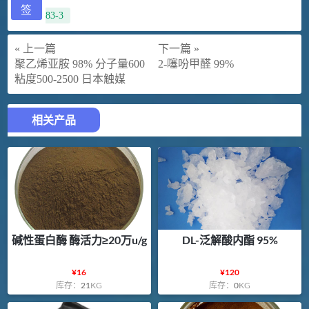
签
83-3
« 上一篇
下一篇 »
聚乙烯亚胺 98% 分子量600
2-噻吩甲醛 99%
粘度500-2500 日本触媒
相关产品
碱性蛋白酶 酶活力≥20万u/g
DL-泛解酸内酯 95%
¥
16
¥
120
库存：
21
KG
库存：
0
KG