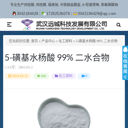
专业生产肉桂酸, 肉桂醛, 福美钠, 半胱胺盐酸盐, 8-羟基喹啉, 单氟磷酸钠
3042184429
17282536078
3042184429@qq.com
TOGGLE
NAVIGATION
您当前的位置:
首页
»
产品中心
»
化工原料
»
5-磺基水杨酸 99% 二水合物
5-磺基水杨酸 99% 二水合物
CAS号：
5965-83-3
2024-03-21
440
化工原料
0