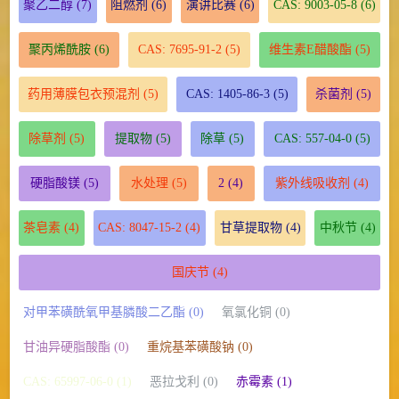
聚乙二醇
(7)
阻燃剂
(6)
演讲比赛
(6)
CAS: 9003-05-8
(6)
聚丙烯酰胺
(6)
CAS: 7695-91-2
(5)
维生素E醋酸酯
(5)
药用薄膜包衣预混剂
(5)
CAS: 1405-86-3
(5)
杀菌剂
(5)
除草剂
(5)
提取物
(5)
除草
(5)
CAS: 557-04-0
(5)
硬脂酸镁
(5)
水处理
(5)
2
(4)
紫外线吸收剂
(4)
茶皂素
(4)
CAS: 8047-15-2
(4)
甘草提取物
(4)
中秋节
(4)
国庆节
(4)
对甲苯磺酰氧甲基膦酸二乙酯 (0)
氧氯化铜 (0)
甘油异硬脂酸酯 (0)
重烷基苯磺酸钠 (0)
CAS: 65997-06-0 (1)
恶拉戈利 (0)
赤霉素 (1)