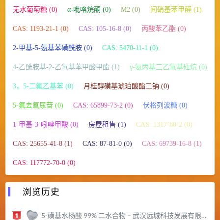
无水葡萄糖 (0)
α-吡咯烷酮 (0)
M2 (0)
间硝基苯甲醛 (1)
CAS: 1193-21-1 (0)
CAS: 105-16-8 (0)
丙酸苯乙酯 (0)
2-甲基-5-氨基苯磺酰胺 (0)
CAS: 5470-11-1 (0)
4-乙酰胺基-2-乙氧基苯甲酸甲酯 (1)
γ-氨丙基三乙氧基硅烷 (0)
3，5-二氟乙基苯 (0)
月桂醇磺基琥珀酸酯二钠 (0)
5-氟去氧尿苷 (0)
CAS: 65899-73-2 (0)
伏格列波糖 (0)
1-甲基-3-吲唑甲酸 (0)
房屋租售 (1)
CAS: 1317-80-2 (0)
CAS: 25655-41-8 (1)
CAS: 87-81-0 (0)
CAS: 69739-16-8 (1)
CAS: 117772-70-0 (0)
浏览历史
5-磺基水杨酸 99% 二水合物 – 武汉远城科技发展有限公司