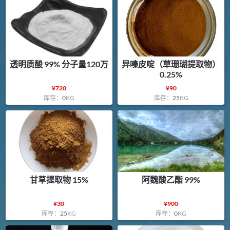
透明质酸 99% 分子量120万
异嗪皮啶（草珊瑚提取物）
0.25%
¥
720
¥
90
库存：
0
KG
库存：
25
KG
甘草提取物 15%
阿魏酸乙酯 99%
¥
30
¥
900
库存：
25
KG
库存：
0
KG