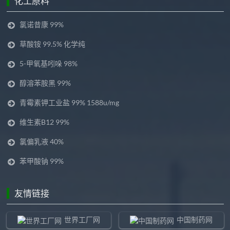
化工原料
氯诺昔康 99%
草酸铵 99.5% 化学纯
5-甲氧基吲哚 98%
醇溶苯胺黑 99%
青霉素钾工业盐 99% 1588u/mg
维生素B12 99%
氯偏乳液 40%
苯甲酸钠 99%
友情链接
世界工厂网
中国制药网