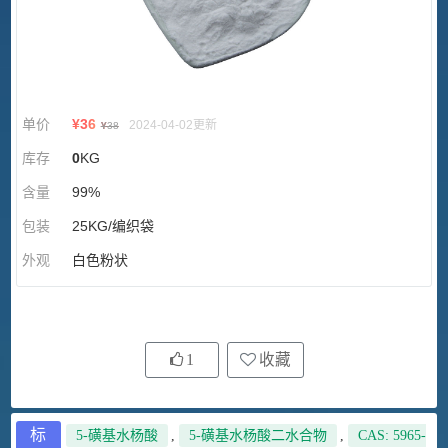
单价
¥
36
2024-04-02更新
¥
38
库存
0
KG
含量
99%
包装
25KG/编织袋
外观
白色粉状
1
收藏
标
5-磺基水杨酸
,
5-磺基水杨酸二水合物
,
CAS: 5965-