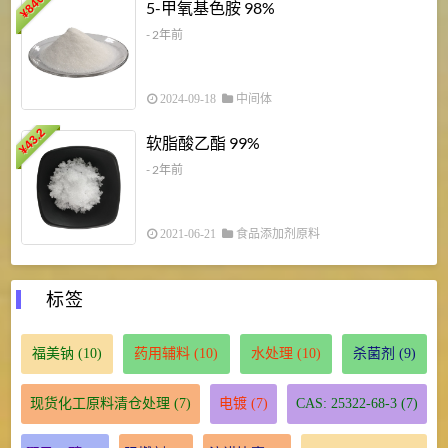
840
4
5-甲氧基色胺 98%
¥
- 2年前
2024-09-18
中间体
43.2
3
软脂酸乙酯 99%
¥
¥
- 2年前
2021-06-21
食品添加剂原料
标签
福美钠
(10)
药用辅料
(10)
水处理
(10)
杀菌剂
(9)
现货化工原料清仓处理
(7)
电镀
(7)
CAS: 25322-68-3
(7)