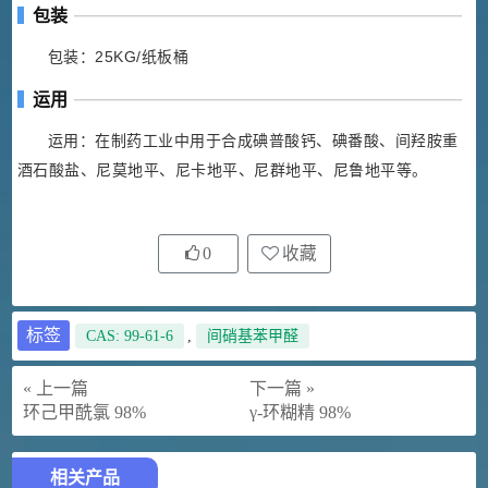
包装
包装：25KG/纸板桶
运用
运用：在制药工业中用于合成碘普酸钙、碘番酸、间羟胺重
酒石酸盐、尼莫地平、尼卡地平、尼群地平、尼鲁地平等。
0
收藏
标签
CAS: 99-61-6
,
间硝基苯甲醛
« 上一篇
下一篇 »
环己甲酰氯 98%
γ-环糊精 98%
相关产品