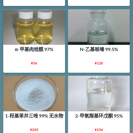
α-甲基肉桂醛 97%
N-乙基哌嗪 99.5%
¥
56
¥
120
1-羟基苯并三唑 99% 无水物
2-甲氧羰基环戊酮 95%
¥
245
¥
156