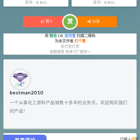
库存：
0.1
KG
库存：
0.5
KG
赏
赞
0
分享
用
微信
OR
支付宝
扫描二维码
为本文作者
打个赏
支付宝打赏
金额随意 快来“打”我呀～
bestman2010
一个从事化工原料产品销售十多年的业务员，欢迎购买我们
的产品！
0
已输入
字