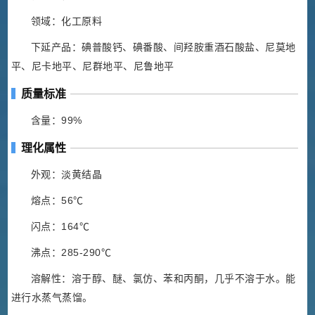
领域：化工原料
下延产品：碘普酸钙、碘番酸、间羟胺重酒石酸盐、尼莫地
平、尼卡地平、尼群地平、尼鲁地平
质量标准
含量：99%
理化属性
外观：淡黄结晶
熔点：56℃
闪点：164℃
沸点：285-290℃
溶解性：溶于醇、醚、氯仿、苯和丙酮，几乎不溶于水。能
进行水蒸气蒸馏。