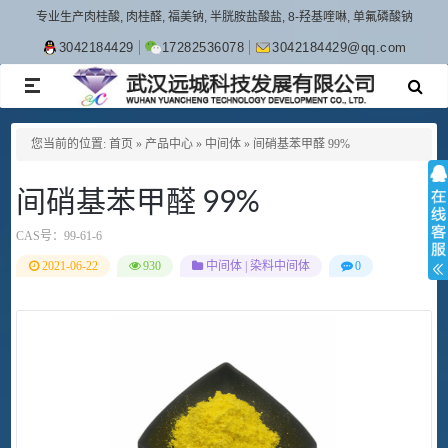
专业生产肉桂酸, 肉桂醛, 福美钠, 半胱胺盐酸盐, 8-羟基喹啉, 单氟磷酸钠
3042184429
17282536078
3042184429@qq.com
TOGGLE
NAVIGATION
您当前的位置:
首页
»
产品中心
»
中间体
»
间硝基苯甲醛 99%
间硝基苯甲醛 99%
CAS号：
99-61-6
2021-06-22
930
中间体
|
染料中间体
0