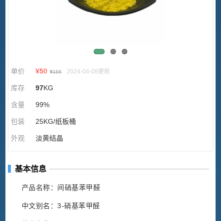
单价
¥
50
2024-04-08更新
¥
155
库存
97
KG
含量
99%
包装
25KG/纸板桶
外观
淡黄结晶
基本信息
产品名称：间硝基苯甲醛
中文别名：3-硝基苯甲醛