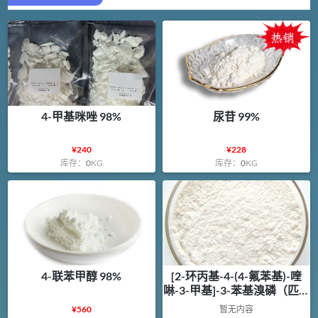
4-甲基咪唑 98%
尿苷 99%
¥
240
¥
228
库存：
0
KG
库存：
0
KG
4-联苯甲醇 98%
[2-环丙基-4-(4-氟苯基)-喹
啉-3-甲基]-3-苯基溴磷（匹伐
他汀中间体） 98%
¥
560
暂无内容