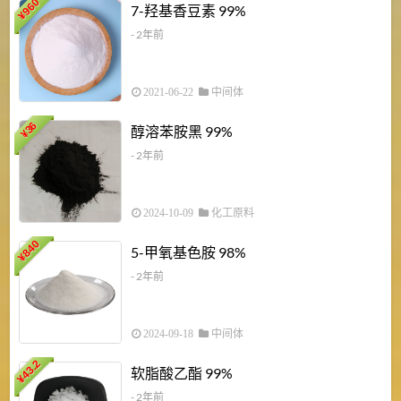
960
7-羟基香豆素 99%
¥
- 2年前
2021-06-22
中间体
1
36
醇溶苯胺黑 99%
¥
¥
- 2年前
2024-10-09
化工原料
840
4
5-甲氧基色胺 98%
¥
- 2年前
2024-09-18
中间体
43.2
3
软脂酸乙酯 99%
¥
¥
- 2年前