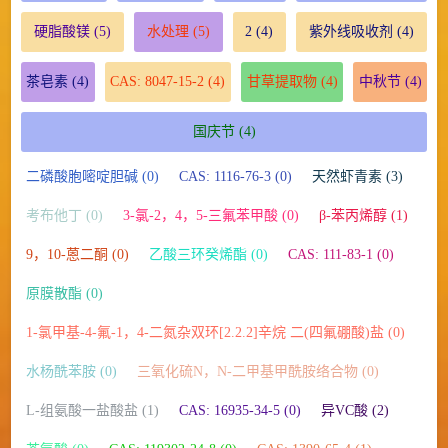
硬脂酸镁
(5)
水处理
(5)
2
(4)
紫外线吸收剂
(4)
茶皂素
(4)
CAS: 8047-15-2
(4)
甘草提取物
(4)
中秋节
(4)
国庆节
(4)
二磷酸胞嘧啶胆碱 (0)
CAS: 1116-76-3 (0)
天然虾青素 (3)
考布他丁 (0)
3-氯-2，4，5-三氟苯甲酸 (0)
β-苯丙烯醇 (1)
9，10-蒽二酮 (0)
乙酸三环癸烯酯 (0)
CAS: 111-83-1 (0)
原膜散酯 (0)
1-氯甲基-4-氟-1，4-二氮杂双环[2.2.2]辛烷 二(四氟硼酸)盐 (0)
水杨酰苯胺 (0)
三氧化硫N，N-二甲基甲酰胺络合物 (0)
L-组氨酸一盐酸盐 (1)
CAS: 16935-34-5 (0)
异VC酸 (2)