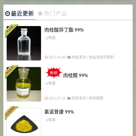
最近更新
热门产品
198
肉桂酸异丁酯 99%
¥
- 2年前
2025-01-09
肉桂系列
|
食品添加剂原料
34.8
2
¥
肉桂醛 99%
- 2年前
2021-07-20
肉桂系列
|
食用香精
18000
1
氯诺昔康 99%
¥
- 2年前