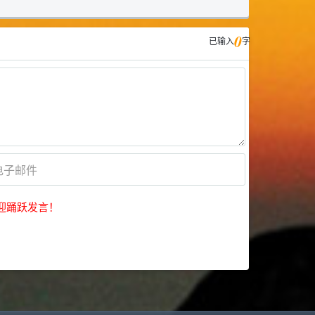
0
已输入
字
迎踊跃发言！