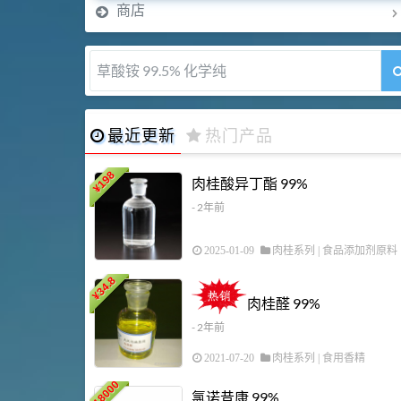
商店
草酸铵 99.5% 化学纯
最近更新
热门产品
198
肉桂酸异丁酯 99%
¥
- 2年前
2025-01-09
肉桂系列
|
食品添加剂原料
34.8
¥
肉桂醛 99%
- 2年前
2021-07-20
肉桂系列
|
食用香精
18000
氯诺昔康 99%