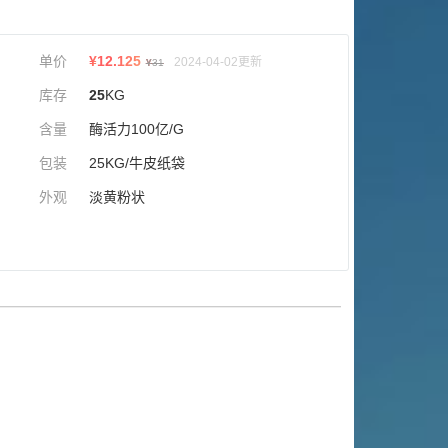
单价
¥
12.125
2024-04-02更新
¥
31
库存
25
KG
含量
酶活力100亿/G
包装
25KG/牛皮纸袋
外观
淡黄粉状