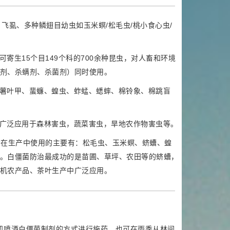
飞虱、多种鳞翅目幼虫如玉米螟/松毛虫/桃小食心虫/
寄生15个目149个科的700余种昆虫，对人畜和环境
剂、杀螨剂、杀菌剂）同时使用。
薯叶甲、蜚蠊、蝗虫、蚱蜢、蟋蟀、棉铃象、棉跳盲
广泛应用于森林害虫，蔬菜害虫，旱地农作物害虫等。
今在生产中使用的主要有：松毛虫、玉米螟、蛴螬、蝗
。白僵菌防治最成功的是苗圃、草坪、农田等的蛴螬，
机农产品、茶叶生产中广泛应用。
机喷洒白僵菌制剂的方式进行施药。也可在雨季从林间