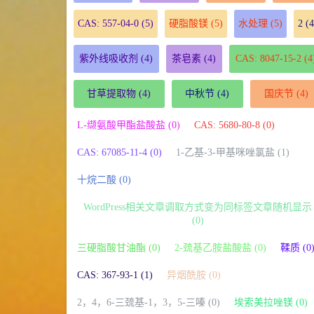
CAS: 557-04-0
(5)
硬脂酸镁
(5)
水处理
(5)
2
(4
紫外线吸收剂
(4)
茶皂素
(4)
CAS: 8047-15-2
(4
甘草提取物
(4)
中秋节
(4)
国庆节
(4)
L-缬氨酸甲酯盐酸盐 (0)
CAS: 5680-80-8 (0)
CAS: 67085-11-4 (0)
1-乙基-3-甲基咪唑氯盐 (1)
十烷二酸 (0)
WordPress相关文章调取方式变为同标签文章随机显示
(0)
三硬脂酸甘油酯 (0)
2-巯基乙胺盐酸盐 (0)
鞣质 (0
CAS: 367-93-1 (1)
异烟酰胺 (0)
2，4，6-三巯基-1，3，5-三嗪 (0)
埃索美拉唑镁 (0)