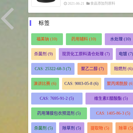
2021-06-21
食品添加剂原料
标签
福美钠
(10)
药用辅料
(10)
水处理
(10)
杀菌剂
(9)
现货化工原料清仓处理
(7)
电镀
(7
CAS: 25322-68-3
(7)
聚乙二醇
(7)
阻燃剂
(6)
演讲比赛
(6)
CAS: 9003-05-8
(6)
聚丙烯酰胺
(6
CAS: 7695-91-2
(5)
维生素E醋酸酯
(5)
药用薄膜包衣预混剂
(5)
CAS: 1405-86-3
(5)
杀菌剂
(5)
除草剂
(5)
提取物
(5)
除草
(5