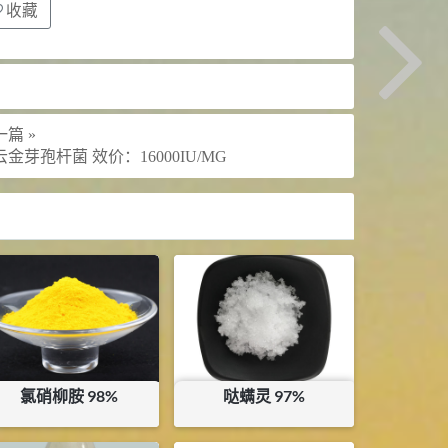
收藏
篇 »
金芽孢杆菌 效价：16000IU/MG
氯硝柳胺 98%
哒螨灵 97%
¥
60
¥
160