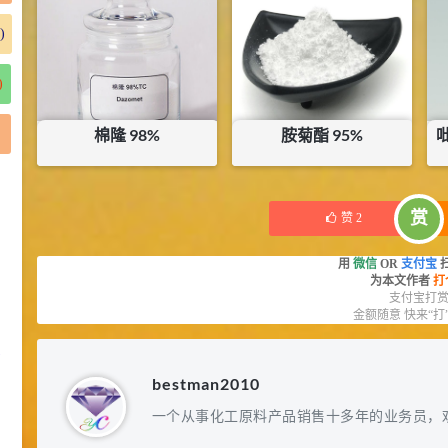
库存：
5
KG
)
)
棉隆 98%
胺菊酯 95%
¥
13
¥
184
库存：
51
KG
库存：
0.55
KG
赏
赞
2
用
微信
OR
支付宝
为本文作者
打
支付宝打
金额随意 快来“打
)
bestman2010
一个从事化工原料产品销售十多年的业务员，