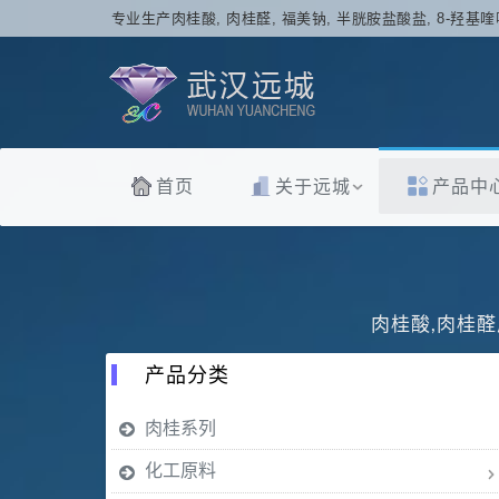
专业生产肉桂酸, 肉桂醛, 福美钠, 半胱胺盐酸盐, 8-羟基喹
首页
关于远城
产品中
肉桂酸,肉桂醛
产品分类
肉桂系列
化工原料