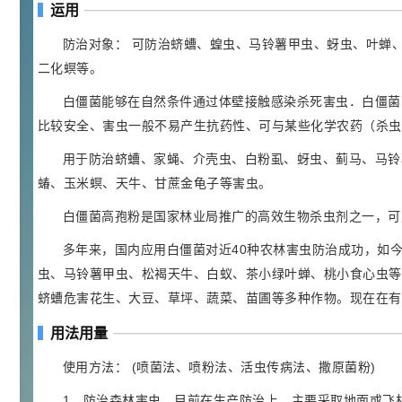
¥
运用
浏览量 - 4.4w
防治对象： 可防治蛴螬、蝗虫、马铃薯甲虫、蚜虫、叶蝉、
2021-07-07
植物生长调节剂
二化螟等。
29
白僵菌能够在自然条件通过体壁接触感染杀死害虫．白僵菌可
N-羟甲基丙烯酰胺 98% NMA
4
¥
比较安全、害虫一般不易产生抗药性、可与某些化学农药（杀虫
浏览量 - 1.98w
用于防治蛴螬、家蝇、介壳虫、白粉虱、蚜虫、蓟马、马铃
2021-06-22
化工原料
蝽、玉米螟、天牛、甘蔗金龟子等害虫。
92
对甲氧基苯甲醛（茴香醛）
5
¥
白僵菌高孢粉是国家林业局推广的高效生物杀虫剂之一，可
99.5%
多年来，国内应用白僵菌对近40种农林害虫防治成功，如
浏览量 - 1.89w
虫、马铃薯甲虫、松褐天牛、白蚁、茶小绿叶蝉、桃小食心虫等
2021-06-19
化工原料
蛴螬危害花生、大豆、草坪、蔬菜、苗圃等多种作物。现在在有
69.6
S-羧甲基-L-半胱氨酸(羧甲司坦)
6
¥
用法用量
98.5%
浏览量 - 1.72w
使用方法： (喷菌法、喷粉法、活虫传病法、撒原菌粉)
2021-05-30
化工原料
1、防治森林害虫，目前在生产防治上，主要采取地面或飞