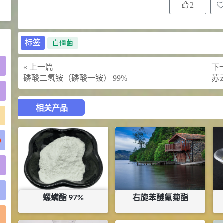
2
2021-06-21
食品添加剂原料
标签
白僵菌
« 上一篇
下一
磷酸二氢铵（磷酸一铵） 99%
苏云
)
相关产品
)
螺螨酯 97%
右旋苯醚氰菊酯
)
¥
179
¥
300