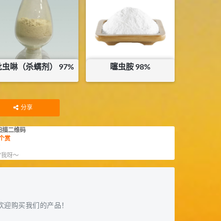
库存：
2.3
KG
库存：
120
KG
吡虫啉（杀螨剂） 97%
噻虫胺 98%
¥
265
¥
68
库存：
35.5
KG
分享
扫描二维码
个赏
赏
”我呀～
欢迎购买我们的产品！