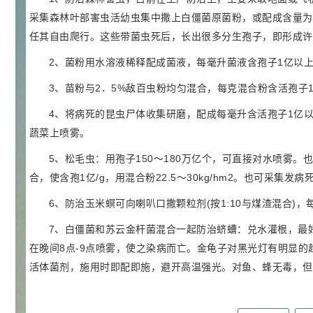
27
抗氧剂BHT 99.5%
7
采集森林叶部害虫活幼虫集中撒上白僵菌原菌粉，或配成含量为5
¥
任其自由爬行。这些带菌虫死后，长出很多分生孢子，即形成许
浏览量 - 1.64w
2、菌粉用水溶液稀释配成菌液，每毫升菌液含孢子1亿以
2021-05-25
食品添加剂原料
3、苗粉与2．5%敌百虫粉均匀混合，每克混合粉含活孢子
11.25
D-异抗坏血酸钠 98%
8
¥
4、将病死的昆虫尸体收集研磨，配成每毫升含活孢子1亿以上
浏览量 - 1.55w
蔬菜上喷雾。
2021-05-25
食品添加剂原料
5、松毛虫：用孢子150～180万亿个，可直接对水喷雾
合，使含孢1亿/g，用混合粉22.5～30kg/hm2。也可采集
475
硬脂富马酸钠 99%
9
¥
6、防治玉米螟可向喇叭口撒颗粒剂(按1:10与煤渣混合)，
浏览量 - 1.54w
7、白僵菌和苏云金杆菌混合一起防治蛴螬：兑水灌根，最
2021-06-19
化工原料
在晚间8点-9点喷雾，使之染病而亡。金龟子对黑光灯有明显
34.8
活体菌剂，施用时即配即施，避开高温强光。对鱼、蜂无毒，但
DL-蛋氨酸 99%
10
¥
浏览量 - 1.48w