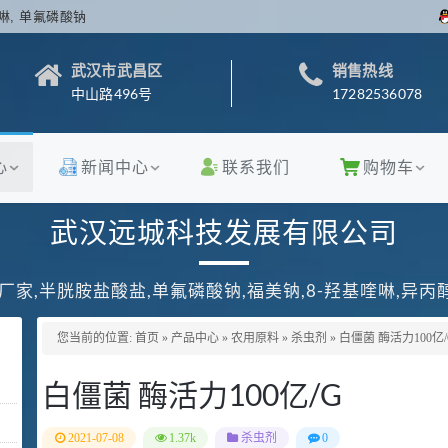
啉, 单氟磷酸钠
武汉市武昌区
销售热线
中山路496号
17282536078
心
新闻中心
联系我们
购物车
武汉远城科技发展有限公司
厂家,半胱胺盐酸盐,单氟磷酸钠,福美钠,8-羟基喹啉,异
您当前的位置:
首页
»
产品中心
»
农用原料
»
杀虫剂
»
白僵菌 酶活力100亿/
白僵菌 酶活力100亿/G
2021-07-08
1.37k
杀虫剂
0