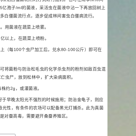
亿孢子/ml的菌液，采活虫在菌液中沾一下再放回树上
多白僵菌流行点，逐步促成林间害虫白僵病流行。
上。用菌液在蔬菜上喷雾。
1亿以上，在蔬菜上喷粉。
（每100个虫尸加工后，兑水80-100公斤）即可在
。也可将菌粉与防治松毛虫的化学杀虫剂的粉剂如敌百虫混
发病死亡虫尸，放到松林中，扩大染病面积。
每株约2g，或灌菌液。
好于早晚太阳光不强烈的时候施用；防治金龟子，则应
的趋光性，有条件的农场可以配备黑光灯捕杀。此为真菌
是对蚕高毒，需要避开桑蚕养殖区。