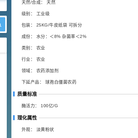
天然/合成： 天然
级别： 工业级
包装： 25KG/牛皮纸袋 可拆分
成份： 水分：＜8% 杂菌率＜2%
类别： 农业
行业： 农业
42
胍基乙酸 98%
1
¥
领域： 农药添加剂
浏览量 - 10w+
下延产品： 球孢白僵菌农药
2021-05-25
饲料添加剂原料
质量标准
253
乙酸橙花酯 99%
2
¥
酶活力： 100亿/G
浏览量 - 5.51w
理化属性
2021-06-17
化工原料
外观： 淡黄粉状
145
多效唑 90%
3