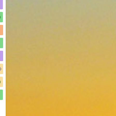
)
)
)
)