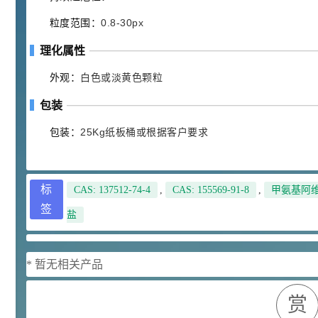
浏览量 - 10w+
粒度范围：
0.8-30px
2021-05-25
饲料添加剂原料
理化属性
253
乙酸橙花酯 99%
2
外观：
白色或淡黄色颗粒
¥
浏览量 - 5.51w
包装
2021-06-17
化工原料
包装：
25Kg纸板桶或根据客户要求
145
多效唑 90%
3
¥
浏览量 - 4.4w
标
CAS: 137512-74-4
,
CAS: 155569-91-8
,
甲氨基阿
签
盐
2021-07-07
植物生长调节剂
29
N-羟甲基丙烯酰胺 98% NMA
4
¥
* 暂无相关产品
浏览量 - 1.98w
赏
2021-06-22
化工原料