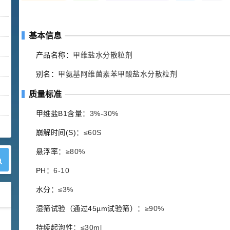
基本信息
产品名称：
甲维盐水分散粒剂
别名：
甲氨基阿维菌素苯甲酸盐水分散粒剂
质量标准
甲维盐B1含量：
3%-30%
崩解时间(S)：
≤60S
悬浮率：
≥80%
PH：
6-10
水分：
≤3%
湿筛试验（通过45µm试验筛）：
≥90%
42
胍基乙酸 98%
1
¥
持续起泡性：
≤30ml