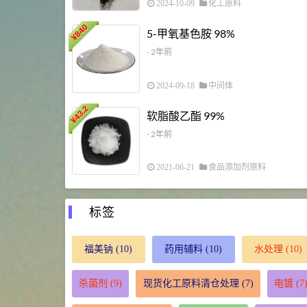
2024-10-09
化工原料
840
5-甲氧基色胺 98%
¥
- 2年前
2024-09-18
中间体
43.2
软脂酸乙酯 99%
¥
- 2年前
2021-06-21
食品添加剂原料
标签
福美钠
(10)
药用辅料
(10)
水处理
(10)
杀菌剂
(9)
现货化工原料清仓处理
(7)
电镀
(7