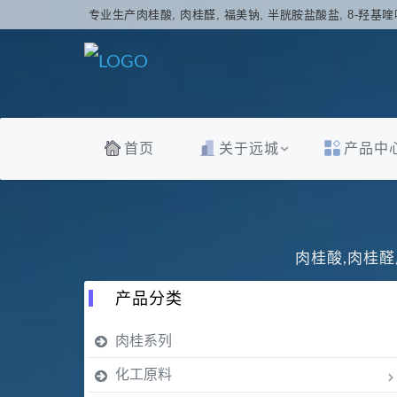
专业生产肉桂酸, 肉桂醛, 福美钠, 半胱胺盐酸盐, 8-羟基喹
首页
关于远城
产品中
肉桂酸,肉桂醛
产品分类
肉桂系列
化工原料