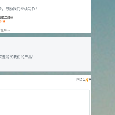
者，鼓励我们继续写作！
扫描二维码
个赏
赏
”我呀～
欢迎购买我们的产品！
0
已输入
字