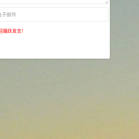
迎踊跃发言！