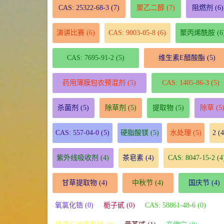
CAS: 25322-68-3
(7)
聚乙二醇
(7)
阻燃剂
(6)
演讲比赛
(6)
CAS: 9003-05-8
(6)
聚丙烯酰胺
(6
CAS: 7695-91-2
(5)
维生素E醋酸酯
(5)
药用薄膜包衣预混剂
(5)
CAS: 1405-86-3
(5)
杀菌剂
(5)
除草剂
(5)
提取物
(5)
除草
(5
CAS: 557-04-0
(5)
硬脂酸镁
(5)
水处理
(5)
2
(4
紫外线吸收剂
(4)
茶皂素
(4)
CAS: 8047-15-2
(4
甘草提取物
(4)
中秋节
(4)
国庆节
(4)
氧氯化锆 (0)
栀子甙 (0)
CAS: 58861-48-6 (0)