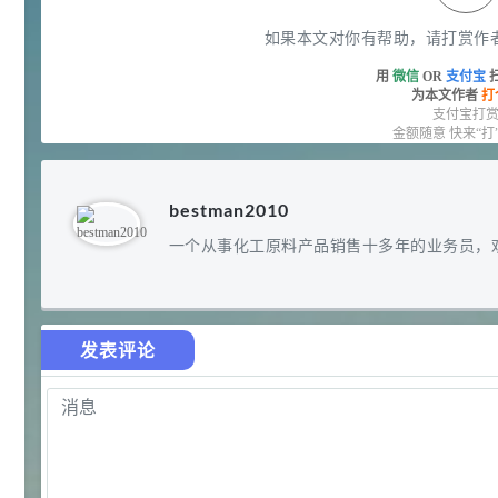
92
对甲氧基苯甲醛（茴香醛）
5
¥
如果本文对你有帮助，请打赏作
99.5%
用
微信
OR
支付宝
浏览量 - 1.89w
为本文作者
打
2021-06-19
化工原料
支付宝打
金额随意 快来“打
69.6
S-羧甲基-L-半胱氨酸(羧甲司坦)
6
¥
98.5%
bestman2010
浏览量 - 1.72w
2021-05-30
化工原料
一个从事化工原料产品销售十多年的业务员，
27
抗氧剂BHT 99.5%
7
¥
浏览量 - 1.64w
发表评论
2021-05-25
食品添加剂原料
11.25
D-异抗坏血酸钠 98%
8
¥
浏览量 - 1.55w