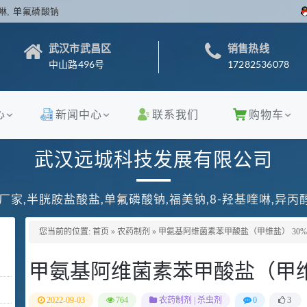
啉, 单氟磷酸钠
武汉市武昌区
销售热线
中山路496号
17282536078
心
新闻中心
联系我们
购物车
武汉远城科技发展有限公司
厂家,半胱胺盐酸盐,单氟磷酸钠,福美钠,8-羟基喹啉,异
您当前的位置:
首页
»
农药制剂
»
甲氨基阿维菌素苯甲酸盐（甲维盐） 30%
甲氨基阿维菌素苯甲酸盐（甲维盐
2022-09-03
764
农药制剂
|
杀虫剂
0
3