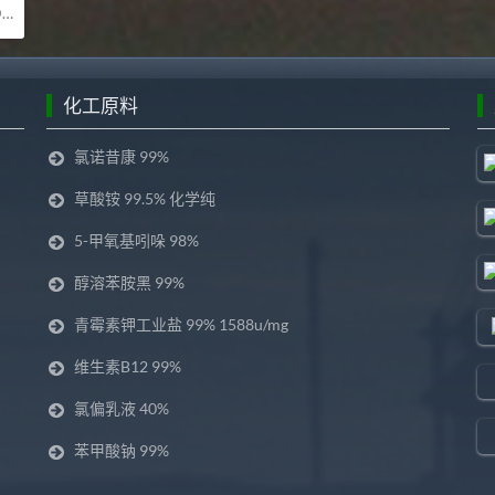
司
化工原料
氯诺昔康 99%
草酸铵 99.5% 化学纯
5-甲氧基吲哚 98%
醇溶苯胺黑 99%
青霉素钾工业盐 99% 1588u/mg
维生素B12 99%
氯偏乳液 40%
苯甲酸钠 99%