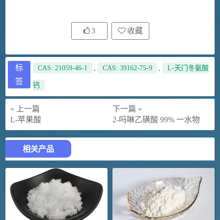
3
收藏
标
CAS: 21059-46-1
,
CAS: 39162-75-9
,
L-天门冬氨酸
签
钙
« 上一篇
下一篇 »
L-苹果酸
2-吗啉乙磺酸 99% 一水物
相关产品