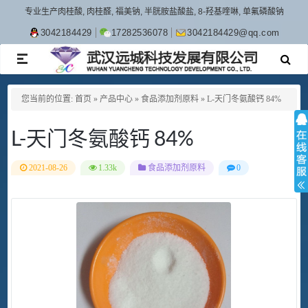
专业生产肉桂酸, 肉桂醛, 福美钠, 半胱胺盐酸盐, 8-羟基喹啉, 单氟磷酸钠
3042184429
17282536078
3042184429@qq.com
TOGGLE
NAVIGATION
您当前的位置:
首页
»
产品中心
»
食品添加剂原料
»
L-天门冬氨酸钙 84%
L-天门冬氨酸钙 84%
2021-08-26
1.33k
食品添加剂原料
0