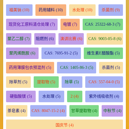
福美钠
(10)
药用辅料
(10)
水处理
(10)
杀菌剂
(9)
现货化工原料清仓处理
(7)
电镀
(7)
CAS: 25322-68-3
(7)
聚乙二醇
(7)
阻燃剂
(6)
演讲比赛
(6)
CAS: 9003-05-8
(6)
聚丙烯酰胺
(6)
CAS: 7695-91-2
(5)
维生素E醋酸酯
(5)
药用薄膜包衣预混剂
(5)
CAS: 1405-86-3
(5)
杀菌剂
(5)
除草剂
(5)
提取物
(5)
除草
(5)
CAS: 557-04-0
(5)
硬脂酸镁
(5)
水处理
(5)
2
(4)
紫外线吸收剂
(4)
茶皂素
(4)
CAS: 8047-15-2
(4)
甘草提取物
(4)
中秋节
(4)
国庆节
(4)