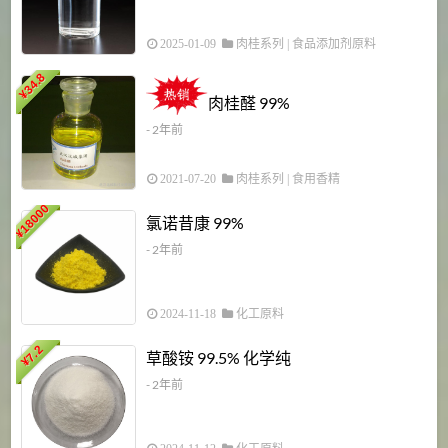
2025-01-09
肉桂系列
|
食品添加剂原料
34.8
2
¥
肉桂醛 99%
- 2年前
2021-07-20
肉桂系列
|
食用香精
18000
1
氯诺昔康 99%
¥
- 2年前
2024-11-18
化工原料
7.2
草酸铵 99.5% 化学纯
¥
- 2年前