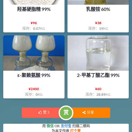
羟基硬脂精 99%
乳酸铵 60%
¥
96
¥
38
库存：
0.07
KG
库存：
19
KG
ε-聚赖氨酸 99%
2-甲基丁酸乙酯 99%
¥
2400
¥
60
库存：
0
KG
库存：
28.89
KG
赏
赞
3
分享
用
微信
OR
支付宝
扫描二维码
为本文作者
打个赏