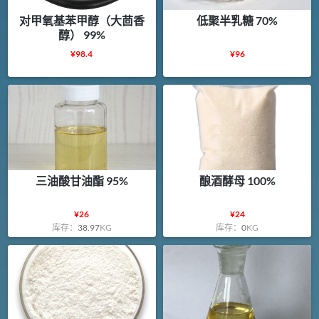
对甲氧基苯甲醇（大茴香
低聚半乳糖 70%
醇） 99%
¥
98.4
¥
96
三油酸甘油酯 95%
酿酒酵母 100%
¥
26
¥
24
库存：
38.97
KG
库存：
0
KG