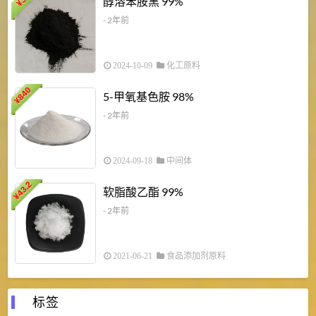
醇溶苯胺黑 99%
¥
¥
- 2年前
2024-10-09
化工原料
840
4
5-甲氧基色胺 98%
¥
- 2年前
2024-09-18
中间体
43.2
3
软脂酸乙酯 99%
¥
¥
- 2年前
2021-06-21
食品添加剂原料
标签