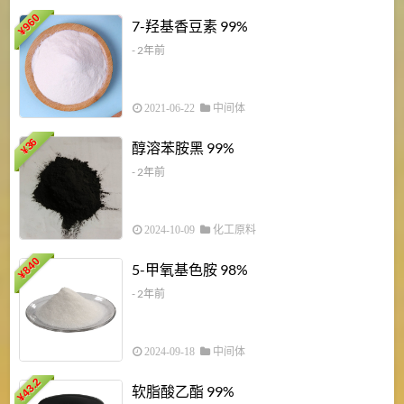
960
7-羟基香豆素 99%
¥
- 2年前
2021-06-22
中间体
1
36
醇溶苯胺黑 99%
¥
¥
- 2年前
2024-10-09
化工原料
840
4
5-甲氧基色胺 98%
¥
- 2年前
2024-09-18
中间体
43.2
3
软脂酸乙酯 99%
¥
¥