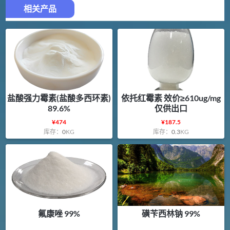
相关产品
盐酸强力霉素(盐酸多西环素)
依托红霉素 效价≥610ug/mg
89.6%
仅供出口
¥
474
¥
187.5
库存：
0
KG
库存：
0.3
KG
氟康唑 99%
磺苄西林钠 99%