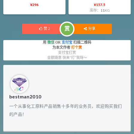
¥
296
¥
157.5
库存：
11
KG
赏
赞
2
分享
用
微信
OR
支付宝
扫描二维码
为本文作者
打个赏
支付宝打赏
金额随意 快来“打”我呀～
bestman2010
一个从事化工原料产品销售十多年的业务员，欢迎购买我们
的产品！