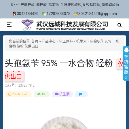
专业生产肉桂酸, 肉桂醛, 福美钠, 半胱胺盐酸盐, 8-羟基喹啉, 单氟磷酸钠
3042184429
17282536078
3042184429@qq.com
TOGGLE
NAVIGATION
您当前的位置:
首页
»
产品中心
»
化工原料
»
抗生素
»
头孢氨苄 95% 一水
合物 轻粉 仅供出口
头孢氨苄 95% 一水合物 轻粉
仅
供出口
CAS号：
23325-78-2
2023-11-20
380
抗生素
0