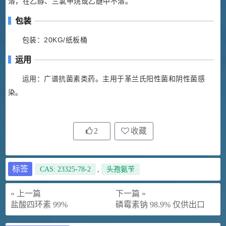
溶，在乙醇、三氯甲烷或乙醚中不溶。
包装
包装：20KG/纸板桶
运用
运用：广谱抗菌素类药。主用于革兰氏阳性菌和阴性菌感
染。
2
收藏
标签
CAS: 23325-78-2
,
头孢氨苄
« 上一篇
下一篇 »
盐酸四环素 99%
磷霉素钠 98.9% 仅供出口