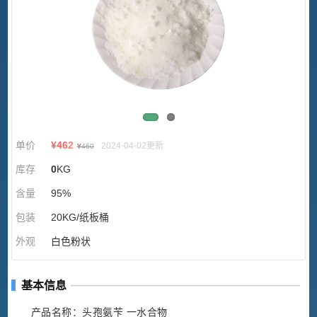
单价
¥
462
2024-04-02更新
¥
460
库存
0
KG
含量
95%
包装
20KG/纸板桶
外观
白色粉状
基本信息
产品名称：头孢氨苄 一水合物