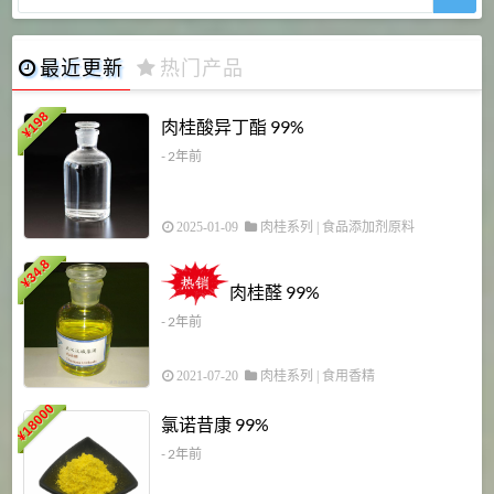
最近更新
热门产品
198
肉桂酸异丁酯 99%
¥
- 2年前
2025-01-09
肉桂系列
|
食品添加剂原料
34.8
2
¥
肉桂醛 99%
- 2年前
2021-07-20
肉桂系列
|
食用香精
18000
1
氯诺昔康 99%
¥
- 2年前