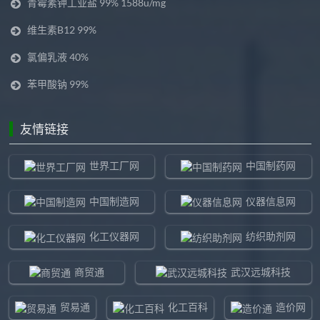
青霉素钾工业盐 99% 1588u/mg
维生素B12 99%
氯偏乳液 40%
苯甲酸钠 99%
友情链接
世界工厂网
中国制药网
中国制造网
仪器信息网
化工仪器网
纺织助剂网
商贸通
武汉远城科技
贸易通
化工百科
造价网