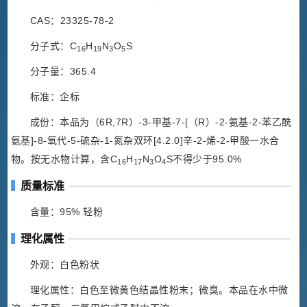
CAS：23325-78-2
分子式：C
H
N
O
S
16
19
3
5
分子量：365.4
标准：企标
成份：本品为（6R,7R）-3-甲基-7-[（R）-2-氨基-2-苯乙酰
氨基]-8-氧代-5-硫杂-1-氮杂双环[4.2.0]辛-2-烯-2-甲酸一水合
物。按无水物计算，含C
H
N
O
S不得少于95.0%
16
17
3
4
质量标准
含量：95% 轻粉
理化属性
外观：白色粉状
理化属性：白色至微黄色结晶性粉末；微臭。本品在水中微