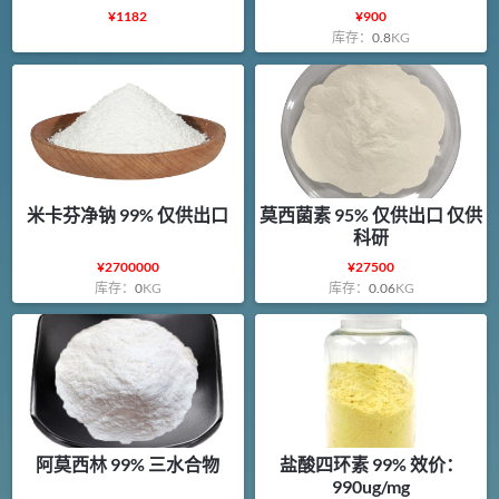
¥
1182
¥
900
库存：
0.8
KG
米卡芬净钠 99% 仅供出口
莫西菌素 95% 仅供出口 仅供
科研
¥
2700000
¥
27500
库存：
0
KG
库存：
0.06
KG
阿莫西林 99% 三水合物
盐酸四环素 99% 效价：
990ug/mg