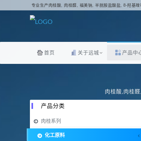
专业生产肉桂酸, 肉桂醛, 福美钠, 半胱胺盐酸盐, 8-羟基喹
首页
关于远城
产品中
肉桂酸,肉桂醛
产品分类
肉桂系列
化工原料