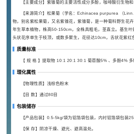
胍基乙酸 98%
1
¥
【主要成分】紫锥菊的主要活性成分多酚，咖啡酸衍生物和
浏览量 - 10w+
【来源简介】松果菊（学名：Echinacea purpurea （
物，别名紫松果菊，又名紫锥花，紫锥菊，是一种菊科野生花卉
2021-05-25
饲料添加剂原料
年生草本植物，株高50-150cm，全株具粗毛，茎直立。基
253
乙酸橙花酯 99%
2
头状花序单生于枝顶，或数多聚生，花径达10cm，舌状花紫红
¥
浏览量 - 5.51w
质量标准
2021-06-17
化工原料
【 规 格 】提取物 10:1 20:1 30:1 菊苣酸5% 、多酚4% 
145
多效唑 90%
理化属性
3
¥
浏览量 - 4.4w
【物理性质】浅棕色粉末
【目 数】通过80目
2021-07-07
植物生长调节剂
包装储存
29
N-羟甲基丙烯酰胺 98% NMA
4
¥
浏览量 - 1.98w
【产品包装】0.5-5kg/袋为铝箔袋包装，内衬铝箔袋包装
【保 存】阴凉干燥、避光、避高温处。
2021-06-22
化工原料