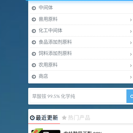
中间体
兽用原料
化工中间体
食品添加剂原料
饲料添加剂原料
农用原料
商店
5-甲氧基吲哚 98%
最近更新
热门产品
198