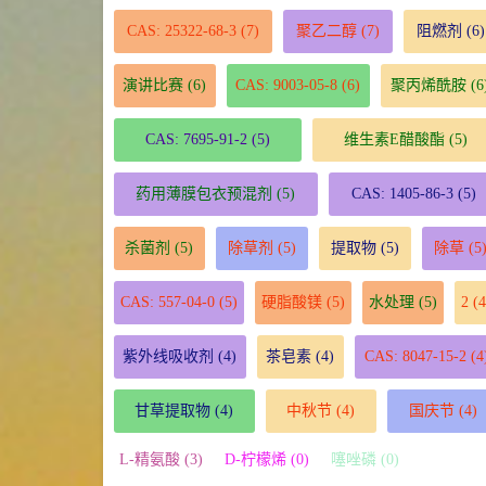
CAS: 25322-68-3
(7)
聚乙二醇
(7)
阻燃剂
(6)
演讲比赛
(6)
CAS: 9003-05-8
(6)
聚丙烯酰胺
(6
CAS: 7695-91-2
(5)
维生素E醋酸酯
(5)
药用薄膜包衣预混剂
(5)
CAS: 1405-86-3
(5)
杀菌剂
(5)
除草剂
(5)
提取物
(5)
除草
(5
CAS: 557-04-0
(5)
硬脂酸镁
(5)
水处理
(5)
2
(4
紫外线吸收剂
(4)
茶皂素
(4)
CAS: 8047-15-2
(4
甘草提取物
(4)
中秋节
(4)
国庆节
(4)
L-精氨酸 (3)
D-柠檬烯 (0)
噻唑磷 (0)