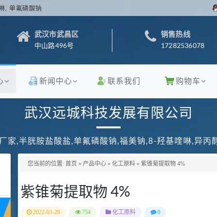
啉, 单氟磷酸钠
武汉市武昌区
销售热线
中山路496号
17282536078
心
新闻中心
联系我们
购物车
武汉远城科技发展有限公司
厂家,半胱胺盐酸盐,单氟磷酸钠,福美钠,8-羟基喹啉,异
您当前的位置:
首页
»
产品中心
»
化工原料
»
紫锥菊提取物 4%
紫锥菊提取物 4%
2022-03-28
754
化工原料
0