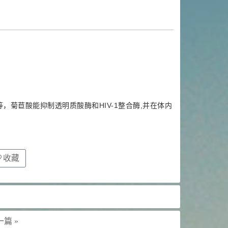
，菊苣酸能抑制透明质酸酶和HIV-1整合酶,并在体内
收藏
篇 »