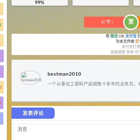
99%
¥
355.2
¥
22.5
库存：
16
KG
赏
赞
1
)
用
微信
OR
支付宝
为本文作者
打
支付宝打
金额随意 快来“打
)
bestman2010
一个从事化工原料产品销售十多年的业务员，
)
)
发表评论