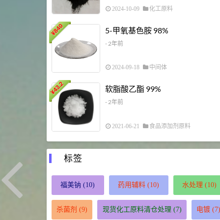
2024-10-09
化工原料
840
5-甲氧基色胺 98%
¥
- 2年前
2024-09-18
中间体
43.2
软脂酸乙酯 99%
¥
- 2年前
2021-06-21
食品添加剂原料
标签
福美钠
(10)
药用辅料
(10)
水处理
(10)
杀菌剂
(9)
现货化工原料清仓处理
(7)
电镀
(7