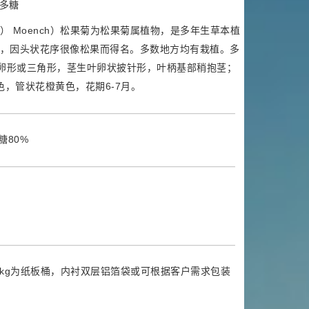
多糖
Linn.） Moench）松果菊为松果菊属植物，是多年生草本植
，因头状花序很像松果而得名。多数地方均有栽植。多
生叶卵形或三角形，茎生叶卵状披针形，叶柄基部稍抱茎；
色，管状花橙黄色，花期6-7月。
多糖80%
25kg为纸板桶，内衬双层铝箔袋或可根据客户需求包装