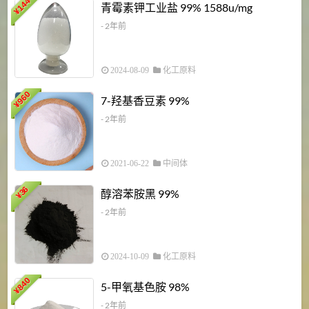
6
144
青霉素钾工业盐 99% 1588u/mg
¥
¥
- 2年前
2024-08-09
化工原料
960
7-羟基香豆素 99%
¥
- 2年前
2021-06-22
中间体
1
36
醇溶苯胺黑 99%
¥
¥
- 2年前
2024-10-09
化工原料
840
4
5-甲氧基色胺 98%
¥
- 2年前