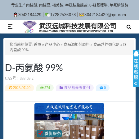
专业生产肉桂酸, 肉桂醛, 福美钠, 半胱胺盐酸盐, 8-羟基喹啉, 单氟磷酸钠
3042184429
17282536078
3042184429@qq.com
TOGGLE
NAVIGATION
您当前的位置:
首页
»
产品中心
»
食品添加剂原料
»
食品营养强化剂
»
D-
丙氨酸 99%
D-丙氨酸 99%
CAS号：
338-69-2
2023-07-29
574
食品营养强化剂
0