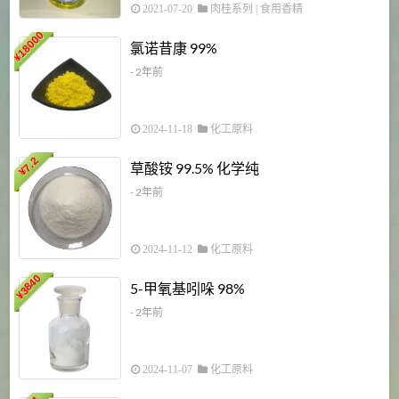
2021-07-20
肉桂系列
|
食用香精
18000
1
氯诺昔康 99%
¥
- 2年前
2024-11-18
化工原料
7.2
草酸铵 99.5% 化学纯
¥
- 2年前
2024-11-12
化工原料
3840
5-甲氧基吲哚 98%
¥
- 2年前
2024-11-07
化工原料