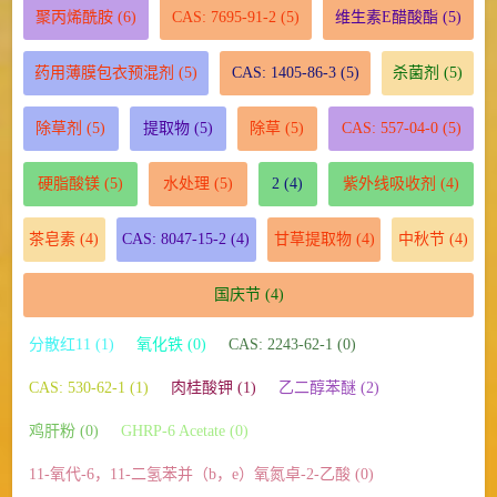
聚丙烯酰胺
(6)
CAS: 7695-91-2
(5)
维生素E醋酸酯
(5)
药用薄膜包衣预混剂
(5)
CAS: 1405-86-3
(5)
杀菌剂
(5)
除草剂
(5)
提取物
(5)
除草
(5)
CAS: 557-04-0
(5)
硬脂酸镁
(5)
水处理
(5)
2
(4)
紫外线吸收剂
(4)
茶皂素
(4)
CAS: 8047-15-2
(4)
甘草提取物
(4)
中秋节
(4)
国庆节
(4)
分散红11 (1)
氧化铁 (0)
CAS: 2243-62-1 (0)
CAS: 530-62-1 (1)
肉桂酸钾 (1)
乙二醇苯醚 (2)
鸡肝粉 (0)
GHRP-6 Acetate (0)
11-氧代-6，11-二氢苯并（b，e）氧氮卓-2-乙酸 (0)