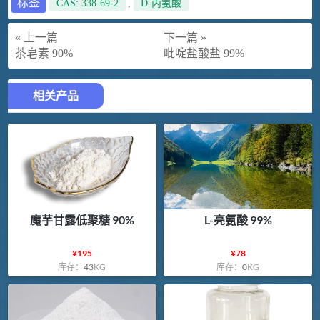
标签
CAS: 338-69-2
,
D-丙氨酸
« 上一篇
下一篇 »
茶皂素 90%
吡啶盐酸盐 99%
相关产品
魔芋甘露低聚糖 90%
L-亮氨酸 99%
¥
195
¥
78
库存：
43
KG
库存：
0
KG