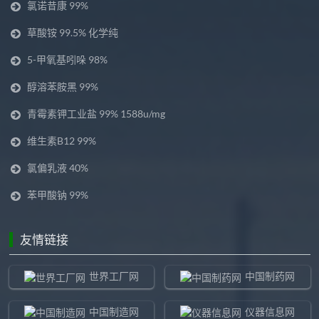
氯诺昔康 99%
草酸铵 99.5% 化学纯
5-甲氧基吲哚 98%
醇溶苯胺黑 99%
青霉素钾工业盐 99% 1588u/mg
维生素B12 99%
氯偏乳液 40%
苯甲酸钠 99%
友情链接
世界工厂网
中国制药网
中国制造网
仪器信息网