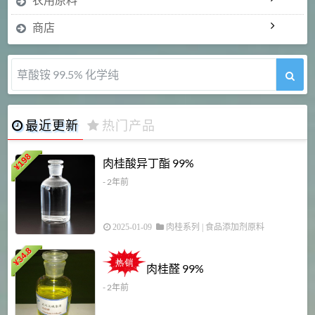
商店
草酸铵 99.5% 化学纯
最近更新
热门产品
198
肉桂酸异丁酯 99%
¥
- 2年前
2025-01-09
肉桂系列
|
食品添加剂原料
34.8
2
¥
肉桂醛 99%
- 2年前