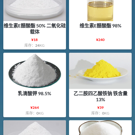
维生素E醋酸酯 50% 二氧化硅
维生素E醋酸酯 98%
载体
¥
18
¥
240
库存：
24
KG
乳清酸钾 98.5%
乙二胺四乙酸铁钠 铁含量
13%
¥
264
¥
39
库存：
0
KG
库存：
0
KG