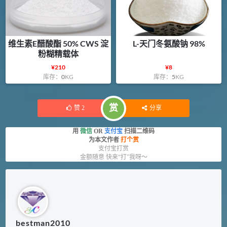
维生素E醋酸酯 50% CWS 淀
L-天门冬氨酸钠 98%
粉糊精载体
¥
210
¥
8
库存：
0
KG
库存：
5
KG
赏
赞
2
分享
用
微信
OR
支付宝
扫描二维码
为本文作者
打个赏
支付宝打赏
金额随意 快来“打”我呀～
bestman2010