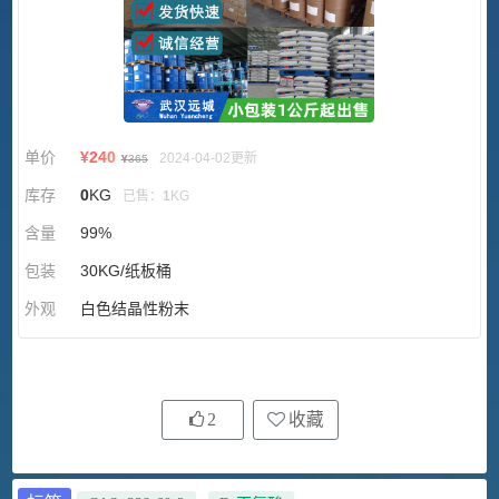
单价
¥
240
2024-04-02更新
¥
365
库存
0
KG
已售：
1
KG
含量
99%
包装
30KG/纸板桶
外观
白色结晶性粉末
2
收藏