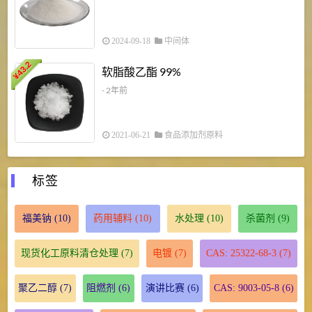
2024-09-18
中间体
43.2
3
软脂酸乙酯 99%
¥
¥
- 2年前
2021-06-21
食品添加剂原料
标签
福美钠
(10)
药用辅料
(10)
水处理
(10)
杀菌剂
(9)
现货化工原料清仓处理
(7)
电镀
(7)
CAS: 25322-68-3
(7)
聚乙二醇
(7)
阻燃剂
(6)
演讲比赛
(6)
CAS: 9003-05-8
(6)