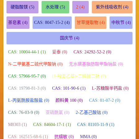
硬脂酸镁
(5)
水处理
(5)
2
(4)
紫外线吸收剂
(4)
茶皂素
(4)
CAS: 8047-15-2
(4)
甘草提取物
(4)
中秋节
(4)
国庆节
(4)
CAS: 10004-44-1 (1)
妥泰 (0)
CAS: 24292-52-2 (0)
N-二甲氨基二硫代甲酸钠 (0)
无水磺基脂肪酸甲酯钠盐 (0)
CAS: 57966-95-7 (0)
(1-羟亚乙基)-二膦酸二钠 (0)
CAS: 19798-81-3 (0)
CAS: 101-90-6 (1)
L-苏糖酸半钙盐 (0)
L-丙氨酰胺盐酸盐 (0)
颜料黄 100 (0)
CAS: 81-07-2 (0)
CAS: 76-03-9 (0)
亚硫酰氯 (0)
2-乙基己酸钴 (0)
M8303 (1)
CAS: 84604-17-1 (1)
CAS: 81103-11-9 (1)
CAS: 162515-68-6 (1)
抗蠕敏 (0)
MMA (0)