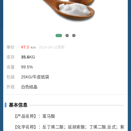
单价
¥
7.5
2024-04-10更新
¥
26
库存
35.6
KG
含量
99.5%
包装
25KG/牛皮纸袋
外观
白色结晶
基本信息
【产品名称】：富马酸
【化学名称】：反丁烯二酸；延胡索酸；丁烯二酸,反式；紫