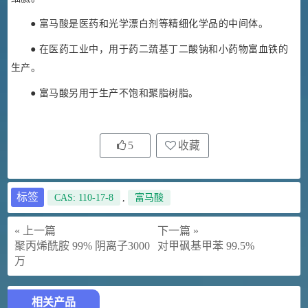
● 富马酸是医药和光学漂白剂等精细化学品的中间体。
● 在医药工业中，用于药二巯基丁二酸钠和小药物富血铁的
生产。
● 富马酸另用于生产不饱和聚脂树脂。
5
收藏
标签
CAS: 110-17-8
,
富马酸
« 上一篇
下一篇 »
聚丙烯酰胺 99% 阴离子3000
对甲砜基甲苯 99.5%
万
相关产品