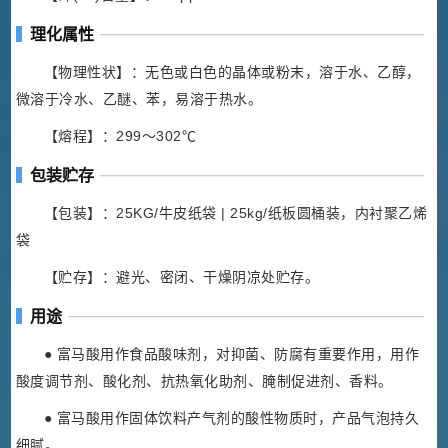
理化属性
【物理性状】：无色或白色的晶体或粉末，溶于水、乙醇，
微溶于冷水、乙醚、苯，易溶于热水。
【熔程】：299～302℃
包装贮存
【包装】：25KG/牛皮纸袋 | 25kg/纸板圆桶装，内衬聚乙烯
袋
【贮存】：避光、密闭、干燥阴凉处贮存。
用途
● 富马酸用作食品酸味剂，对抑菌、防腐有重要作用，用作
酸度调节剂、酸化剂、抗热氧化助剂、腌制促进剂、香料。
● 富马酸用作固体饮料产气剂的酸性物质时，产品气泡持久
细腻。