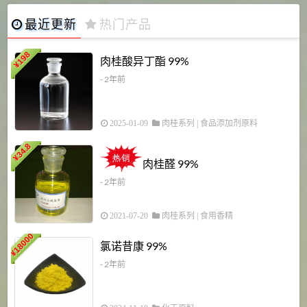
最近更新
热门产品
198
肉桂酸异丁酯 99%
¥
- 2年前
2025-01-09
肉桂系列
|
食品添加剂原料
34.8
2
¥
肉桂醛 99%
- 2年前
2021-07-20
肉桂系列
|
食用香精
18000
1
氯诺昔康 99%
¥
- 2年前