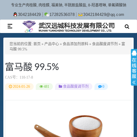
专业生产肉桂酸, 肉桂醛, 福美钠, 半胱胺盐酸盐, 8-羟基喹啉, 单氟磷酸钠
3042184429
17282536078
3042184429@qq.com
TOGGLE
NAVIGATION
您当前的位置:
首页
»
产品中心
»
食品添加剂原料
»
食品酸度调节剂
»
富
马酸 99.5%
富马酸 99.5%
CAS号：
110-17-8
2024-01-26
481
食品酸度调节剂
0