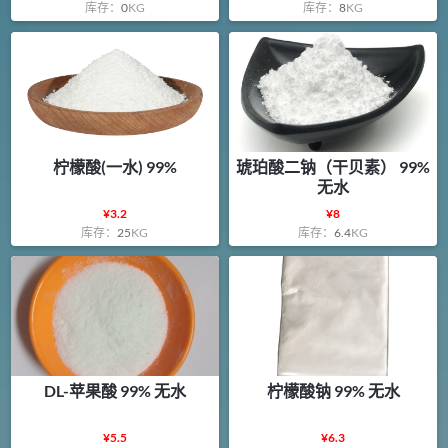
库存：
0
KG
库存：
8
KG
柠檬酸(一水) 99%
琥珀酸二钠（干贝素） 99%
无水
¥
3.2
¥
8
库存：
25
KG
库存：
6.4
KG
DL-苹果酸 99% 无水
柠檬酸钠 99% 无水
¥
5.5
¥
6.3