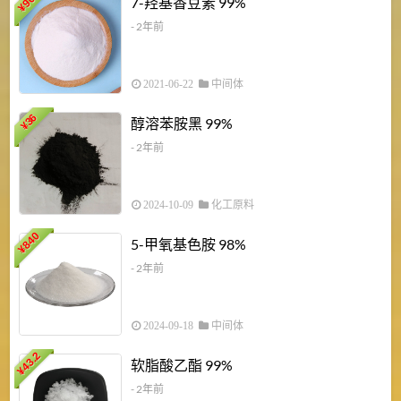
7-羟基香豆素 99%
¥
- 2年前
2021-06-22
中间体
1
36
醇溶苯胺黑 99%
¥
¥
- 2年前
2024-10-09
化工原料
840
4
5-甲氧基色胺 98%
¥
- 2年前
2024-09-18
中间体
43.2
3
软脂酸乙酯 99%
¥
¥
- 2年前