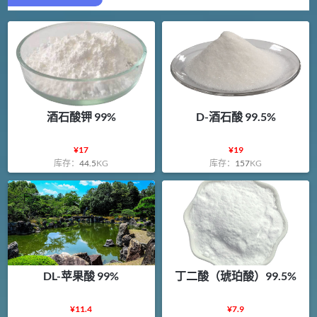
酒石酸钾 99%
D-酒石酸 99.5%
¥
17
¥
19
库存：
44.5
KG
库存：
157
KG
DL-苹果酸 99%
丁二酸（琥珀酸）99.5%
¥
11.4
¥
7.9