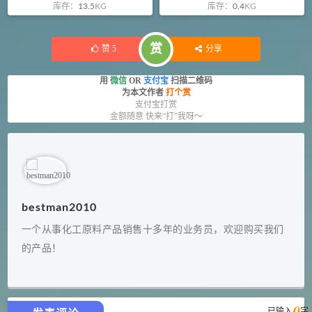
库存：
13.5
KG
库存：
0.4
KG
赏
赞
5
分享
用
微信
OR
支付宝
扫描二维码
为本文作者
打个赏
支付宝打赏
金额随意 快来“打”我呀～
bestman2010
一个从事化工原料产品销售十多年的业务员，欢迎购买我们
的产品！
0
已输入
字