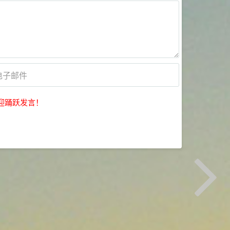
迎踊跃发言！