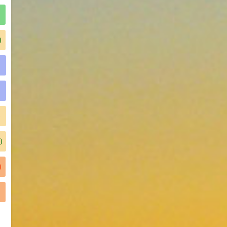
)
)
)
)