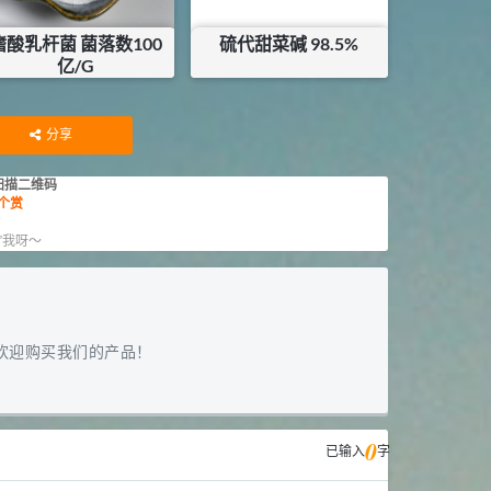
嗜酸乳杆菌 菌落数100
硫代甜菜碱 98.5%
亿/G
¥
30
¥
28
库存：
74.5
KG
分享
扫描二维码
个赏
赏
”我呀～
欢迎购买我们的产品！
0
已输入
字