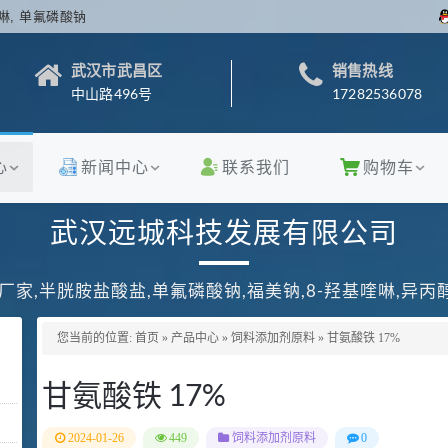
啉, 单氟磷酸钠
武汉市武昌区
销售热线
中山路496号
17282536078
心
新闻中心
联系我们
购物车
武汉远城科技发展有限公司
厂家,半胱胺盐酸盐,单氟磷酸钠,福美钠,8-羟基喹啉,异
您当前的位置:
首页
»
产品中心
»
饲料添加剂原料
»
甘氨酸铁 17%
甘氨酸铁 17%
2024-01-26
449
饲料添加剂原料
0