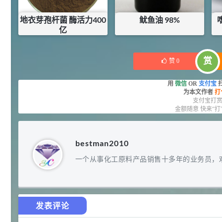
92
对甲氧基苯甲醛（茴香醛）
5
¥
地衣芽孢杆菌 酶活力400
鱿鱼油 98%
99.5%
亿
浏览量 - 1.89w
¥
6
¥
32
库存：
50
KG
库存：
0
KG
2021-06-19
化工原料
赏
赞
0
69.6
S-羧甲基-L-半胱氨酸(羧甲司坦)
6
¥
用
微信
OR
支付宝
98.5%
为本文作者
打
浏览量 - 1.72w
支付宝打
金额随意 快来“打
2021-05-30
化工原料
27
抗氧剂BHT 99.5%
7
¥
bestman2010
浏览量 - 1.64w
一个从事化工原料产品销售十多年的业务员，
2021-05-25
食品添加剂原料
11.25
D-异抗坏血酸钠 98%
8
¥
发表评论
浏览量 - 1.55w