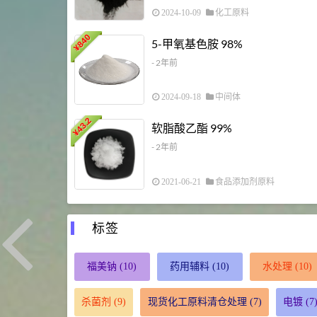
2024-10-09
化工原料
840
5-甲氧基色胺 98%
¥
- 2年前
2024-09-18
中间体
43.2
软脂酸乙酯 99%
¥
- 2年前
2021-06-21
食品添加剂原料
标签
福美钠
(10)
药用辅料
(10)
水处理
(10)
杀菌剂
(9)
现货化工原料清仓处理
(7)
电镀
(7