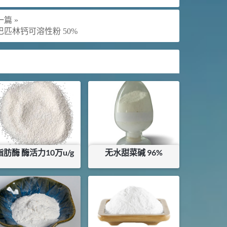
篇 »
巴匹林钙可溶性粉 50%
脂肪酶 酶活力10万u/g
无水甜菜碱 96%
¥
38.4
¥
21.96
库存：
0
KG
库存：
0
KG