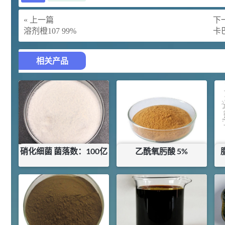
胍基乙酸 98%
1
¥
浏览量 - 10w+
« 上一篇
下一
溶剂橙107 99%
卡
2021-05-25
饲料添加剂原料
253
相关产品
乙酸橙花酯 99%
2
¥
浏览量 - 5.51w
2021-06-17
化工原料
145
多效唑 90%
3
¥
浏览量 - 4.4w
硝化细菌 菌落数：100亿
乙酰氧肟酸 5%
2021-07-07
植物生长调节剂
¥
24
¥
4
29
N-羟甲基丙烯酰胺 98% NMA
4
¥
库存：
0
KG
库存：
14
KG
浏览量 - 1.98w
2021-06-22
化工原料