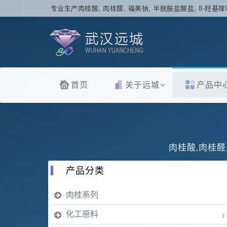
专业生产肉桂酸, 肉桂醛, 福美钠, 半胱胺盐酸盐, 8-羟基喹
首页
关于远城
产品中
肉桂酸,肉桂醛
产品分类
肉桂系列
化工原料