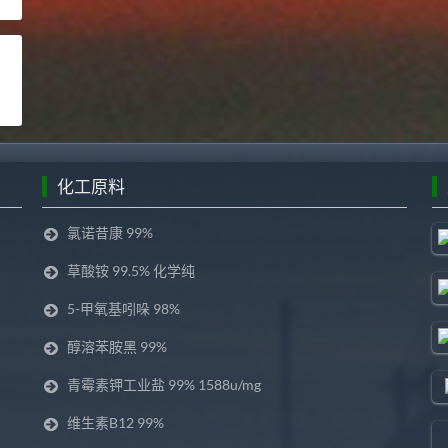
化工原料
氯诺昔康 99%
草酸铵 99.5% 化学纯
5-甲氧基吲哚 98%
醇溶苯胺黑 99%
青霉素钾工业盐 99% 1588u/mg
维生素B12 99%