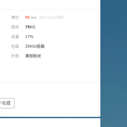
单价
¥
6
2024-04-02更新
¥
16
库存
75
KG
含量
17%
包装
25KG/纸箱
外观
黄棕粉状
收藏