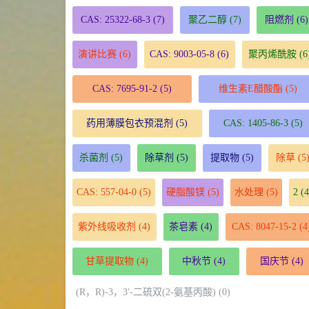
CAS: 25322-68-3
(7)
聚乙二醇
(7)
阻燃剂
(6)
演讲比赛
(6)
CAS: 9003-05-8
(6)
聚丙烯酰胺
(6
CAS: 7695-91-2
(5)
维生素E醋酸酯
(5)
药用薄膜包衣预混剂
(5)
CAS: 1405-86-3
(5)
杀菌剂
(5)
除草剂
(5)
提取物
(5)
除草
(5
CAS: 557-04-0
(5)
硬脂酸镁
(5)
水处理
(5)
2
(4
紫外线吸收剂
(4)
茶皂素
(4)
CAS: 8047-15-2
(4
甘草提取物
(4)
中秋节
(4)
国庆节
(4)
(R，R)-3，3′-二硫双(2-氨基丙酸) (0)