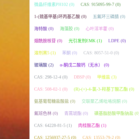
微晶纤维素PH102 (0)
CAS: 915095-99-7 (0)
1-(巯基甲基)环丙基乙酸 (0)
五氟环三磷腈 (0)
海特酸 (0)
海藻胶 (0)
心叶淫羊藿 (0)
烟酰胺核苷 (0)
光引发剂EMK (1)
LDPE (0)
溶剂黑5 (1)
苯酮 (0)
CAS: 8057-51-0 (0)
玻璃酸 (2)
α-酮戊二酸钙（无水） (0)
CAS: 298-12-4 (0)
DBSP (0)
甲维盐 (3)
CAS: 508-02-1 (0)
(R)-(+)-4-氯-3-羟基丁酸乙酯 (0)
氨基葡萄糖盐酸盐 (0)
交联聚乙烯吡咯烷酮 (0)
氟班色林 (0)
青蒿琥酯 (0)
磺基脂肪酸甲酯钠盐 (0
CAS: 64228-81-5 (1)
肉桂酸乙酯 (1)
CAS: 1256937-27-5 (0)
CAS: 13553-79-2 (0)