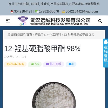
专业生产肉桂酸, 肉桂醛, 福美钠, 半胱胺盐酸盐, 8-羟基喹啉, 单氟磷酸钠
3042184429
17282536078
3042184429@qq.com
TOGGLE
NAVIGATION
您当前的位置:
首页
»
产品中心
»
化工原料
»
12-羟基硬脂酸甲酯 98%
12-羟基硬脂酸甲酯 98%
CAS号：
141-23-1
2024-03-06
726
化工原料
0