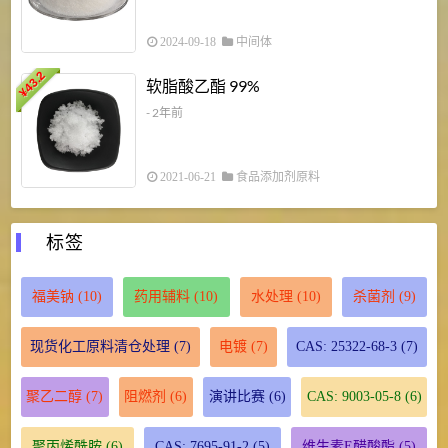
2024-09-18
中间体
43.2
3
软脂酸乙酯 99%
¥
¥
- 2年前
2021-06-21
食品添加剂原料
标签
福美钠
(10)
药用辅料
(10)
水处理
(10)
杀菌剂
(9)
现货化工原料清仓处理
(7)
电镀
(7)
CAS: 25322-68-3
(7)
聚乙二醇
(7)
阻燃剂
(6)
演讲比赛
(6)
CAS: 9003-05-8
(6)
聚丙烯酰胺
(6)
CAS: 7695-91-2
(5)
维生素E醋酸酯
(5)