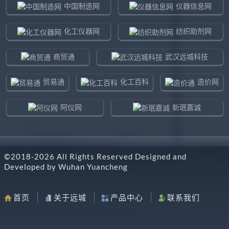
中国制造网
仪器信息网
化工仪器网
纺织助剂网
商贸通
武汉远城科技
贸易通
化工百科
造价网
阿仪网
新珉嘉诚
环球贸易网
960化工网
©2018-
2026
All Rights Reserved Designed and
东北制造网
药智通
Developed by
Wuhan Yuancheng
搜了网
八方资源网
首页
关于远城
产品中心
联系我们
马可波罗网
阿仪网远城科技