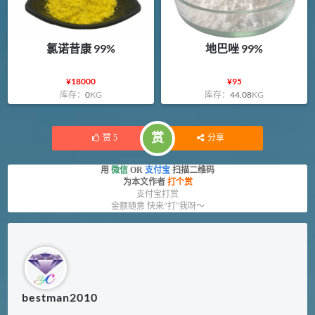
氯诺昔康 99%
地巴唑 99%
¥
18000
¥
95
库存：
0
KG
库存：
44.08
KG
赏
赞
5
分享
用
微信
OR
支付宝
扫描二维码
为本文作者
打个赏
支付宝打赏
金额随意 快来“打”我呀～
bestman2010