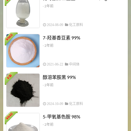
¥
- 2年前
2024-08-09
化工原料
960
7-羟基香豆素 99%
¥
- 2年前
2021-06-22
中间体
1
36
醇溶苯胺黑 99%
¥
¥
- 2年前
2024-10-09
化工原料
840
4
5-甲氧基色胺 98%
¥
- 2年前