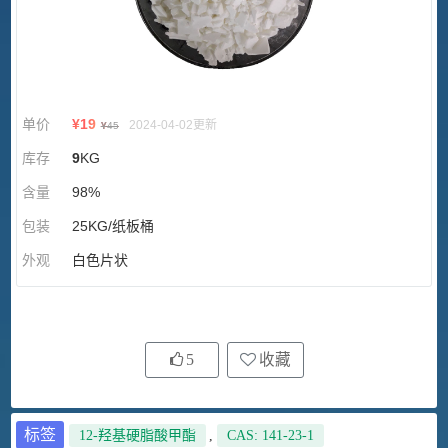
单价
¥
19
2024-04-02更新
¥
45
库存
9
KG
含量
98%
包装
25KG/纸板桶
外观
白色片状
5
收藏
标签
12-羟基硬脂酸甲酯
,
CAS: 141-23-1