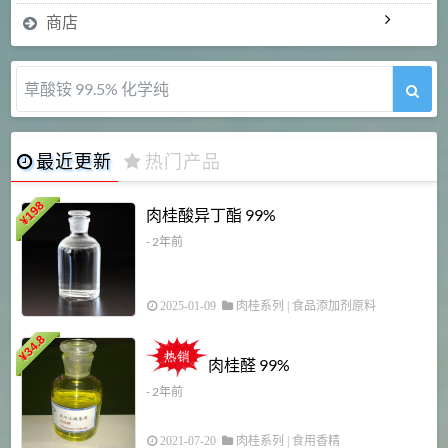
商店
草酸铵 99.5% 化学纯
最近更新
热门产品
198
肉桂酸异丁酯 99%
¥
- 2年前
2025-01-09
肉桂系列
|
食品添加剂原料
34.8
2
¥
肉桂醛 99%
- 2年前
2021-07-20
肉桂系列
|
食用香精