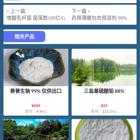
« 上一篇
下一篇 »
嗜酸乳杆菌 菌落数100亿/G
药用薄膜包衣预混剂 99%
相关产品
萘普生钠 99% 仅供出口
三盐基硫酸铅 88%
¥
245
¥
25
库存：
9.9
KG
库存：
115.5
KG