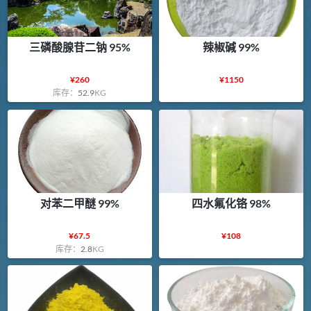
三磷酸腺苷二钠 95%
辣椒碱 99%
¥
260
¥
1150
库存：
52.9
KG
对苯二甲醚 99%
四水氟化铬 98%
¥
67.5
¥
108
库存：
2.8
KG