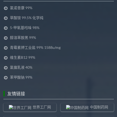
氯诺昔康 99%
草酸铵 99.5% 化学纯
5-甲氧基吲哚 98%
醇溶苯胺黑 99%
青霉素钾工业盐 99% 1588u/mg
维生素B12 99%
氯偏乳液 40%
苯甲酸钠 99%
友情链接
世界工厂网
中国制药网