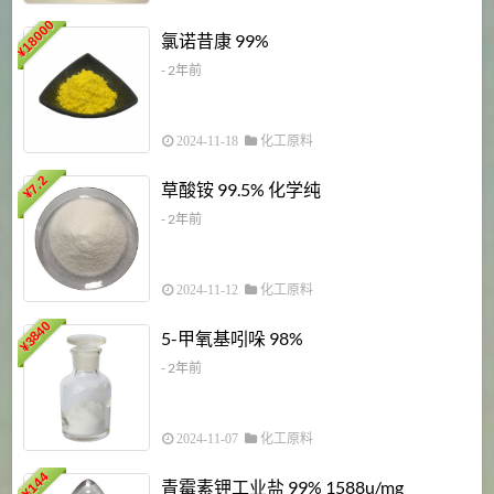
18000
1
氯诺昔康 99%
¥
- 2年前
2024-11-18
化工原料
7.2
草酸铵 99.5% 化学纯
¥
- 2年前
2024-11-12
化工原料
3840
5-甲氧基吲哚 98%
¥
- 2年前
2024-11-07
化工原料
6
144
青霉素钾工业盐 99% 1588u/mg
¥