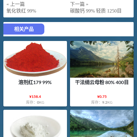
« 上一篇
下一篇 »
氧化铁红 99%
碳酸钙 99% 轻质 1250目
相关产品
溶剂红179 99%
干法绢云母粉 80% 400目
¥
158.4
¥
0.75
库存：
0
KG
库存：
9.2
KG