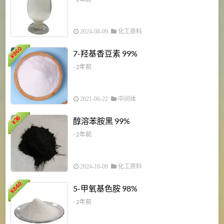
2024-08-09
化工原料
960
7-羟基香豆素 99%
¥
- 2年前
2021-06-22
中间体
1
36
醇溶苯胺黑 99%
¥
¥
- 2年前
2024-10-09
化工原料
840
4
5-甲氧基色胺 98%
¥
- 2年前