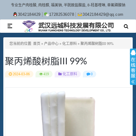
专业生产肉桂酸, 肉桂醛, 福美钠, 半胱胺盐酸盐, 8-羟基喹啉, 单氟磷酸钠
3042184429
17282536078
3042184429@qq.com
TOGGLE
NAVIGATION
您当前的位置:
首页
»
产品中心
»
化工原料
»
聚丙烯酸树脂III 99%
聚丙烯酸树脂III 99%
2024-03-06
419
化工原料
0