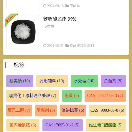
2024-09-18
中间体
43.2
3
软脂酸乙酯 99%
¥
¥
- 2年前
2021-06-21
食品添加剂原料
标签
福美钠
(10)
药用辅料
(10)
水处理
(10)
杀菌剂
(9)
现货化工原料清仓处理
(7)
电镀
(7)
CAS: 25322-68-3
(7)
聚乙二醇
(7)
阻燃剂
(6)
演讲比赛
(6)
CAS: 9003-05-8
(6)
聚丙烯酰胺
(6)
CAS: 7695-91-2
(5)
维生素E醋酸酯
(5)