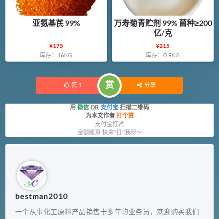
亚氨基芪 99%
万寿菊青贮剂 99% 菌种≥200
亿/克
¥
175
¥
215
库存：
16
KG
库存：
0.9
KG
赏
赞
1
分享
用
微信
OR
支付宝
扫描二维码
为本文作者
打个赏
支付宝打赏
金额随意 快来“打”我呀～
bestman2010
一个从事化工原料产品销售十多年的业务员，欢迎购买我们