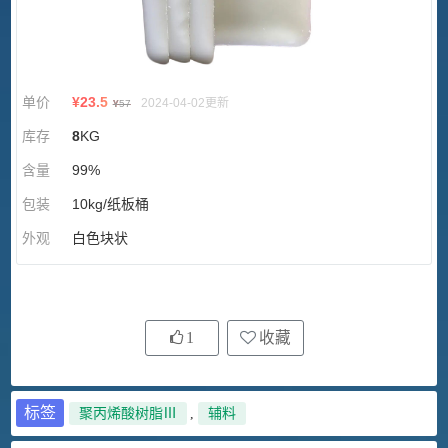
单价
¥
23.5
2024-04-02更新
¥
57
库存
8
KG
含量
99%
包装
10kg/纸板桶
外观
白色块状
1
收藏
标签
聚丙烯酸树脂Ⅲ
,
辅料