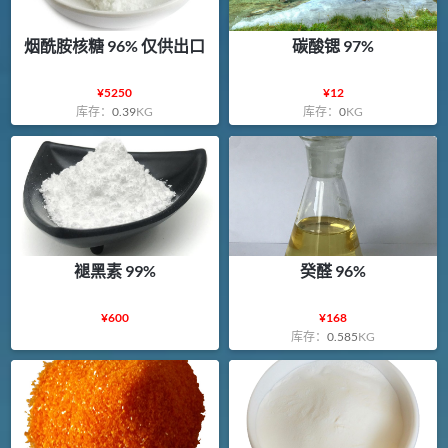
烟酰胺核糖 96% 仅供出口
碳酸锶 97%
¥
5250
¥
12
库存：
0.39
KG
库存：
0
KG
褪黑素 99%
癸醛 96%
¥
600
¥
168
库存：
0.585
KG