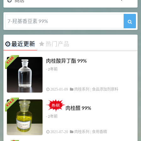
醇溶苯胺黑 99%
最近更新
热门产品
198
肉桂酸异丁酯 99%
¥
- 2年前
2025-01-09
肉桂系列
|
食品添加剂原料
34.8
2
¥
肉桂醛 99%
- 2年前
2021-07-20
肉桂系列
|
食用香精