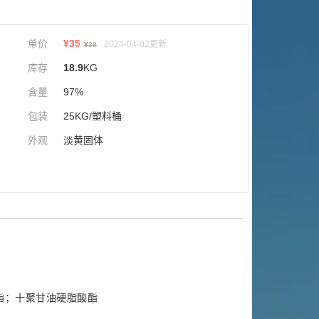
单价
¥
35
2024-04-02更新
¥
38
库存
18.9
KG
含量
97%
包装
25KG/塑料桶
外观
淡黄固体
酯；十聚甘油硬脂酸酯