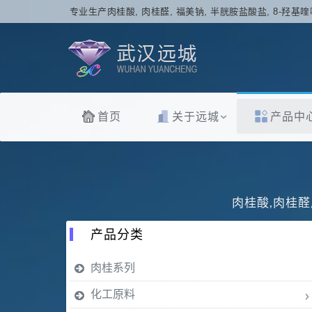
专业生产肉桂酸, 肉桂醛, 福美钠, 半胱胺盐酸盐, 8-羟基喹
首页
关于远城
产品中
肉桂酸,肉桂醛
产品分类
肉桂系列
化工原料