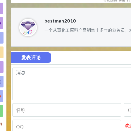
金额随意 快来“打
bestman2010
)
一个从事化工原料产品销售十多年的业务员，
发表评论
)
)
)
)
欢