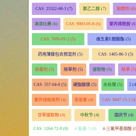
CAS: 25322-68-3
(7)
聚乙二醇
(7)
阻燃剂
(6)
演讲比赛
(6)
CAS: 9003-05-8
(6)
聚丙烯酰胺
(6
CAS: 7695-91-2
(5)
维生素E醋酸酯
(5)
药用薄膜包衣预混剂
(5)
CAS: 1405-86-3
(5)
杀菌剂
(5)
除草剂
(5)
提取物
(5)
除草
(5
CAS: 557-04-0
(5)
硬脂酸镁
(5)
水处理
(5)
2
(4
紫外线吸收剂
(4)
茶皂素
(4)
CAS: 8047-15-2
(4
甘草提取物
(4)
中秋节
(4)
国庆节
(4)
CAS: 1264-72-8 (0)
4-氨基-3 (0)
4-三氟甲基烟酸 (0