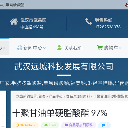
啉, 单氟磷酸钠
武汉市武昌区
销售热线
中山路496号
17282536078
心
新闻中心
联系我们
购物车
武汉远城科技发展有限公司
厂家,半胱胺盐酸盐,单氟磷酸钠,福美钠,8-羟基喹啉,异
您当前的位置:
首页
»
产品中心
»
食品添加剂原料
»
十聚甘油单硬脂酸酯 9
十聚甘油单硬脂酸酯 97%
2021-06-17
1.32k
食品添加剂原料
0