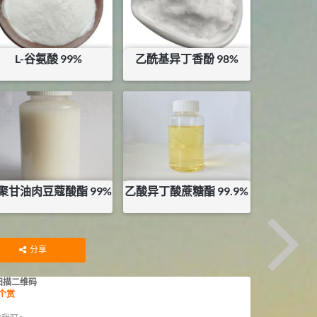
L-谷氨酸 99%
乙酰基异丁香酚 98%
¥
21.6
¥
380
库存：
5
KG
聚甘油肉豆蔻酸酯 99%
乙酸异丁酸蔗糖酯 99.9%
¥
42
¥
150
库存：
0
KG
库存：
27
KG
分享
扫描二维码
个赏
赏