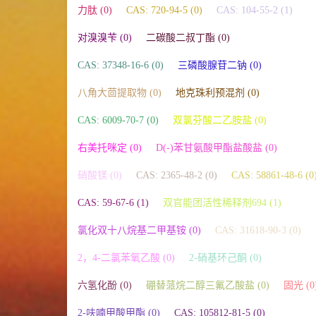
力肽 (0)
CAS: 720-94-5 (0)
CAS: 104-55-2 (1)
对溴溴苄 (0)
二碳酸二叔丁酯 (0)
CAS: 37348-16-6 (0)
三磷酸腺苷二钠 (0)
八角大茴提取物 (0)
地克珠利预混剂 (0)
CAS: 6009-70-7 (0)
双氯芬酸二乙胺盐 (0)
右美托咪定 (0)
D(-)苯甘氨酸甲酯盐酸盐 (0)
硝酸镁 (0)
CAS: 2365-48-2 (0)
CAS: 58861-48-6 (0
CAS: 59-67-6 (1)
双官能团活性稀释剂694 (1)
氯化双十八烷基二甲基铵 (0)
CAS: 31618-90-3 (0)
2，4-二氯苯氧乙酸 (0)
2-硝基环己酮 (0)
六氢化酚 (0)
硼替蒎烷二醇三氟乙酸盐 (0)
固光 (0
2-呋喃甲酸甲酯 (0)
CAS: 105812-81-5 (0)