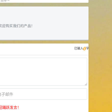
”我呀～
欢迎购买我们的产品！
0
已输入
字
迎踊跃发言！