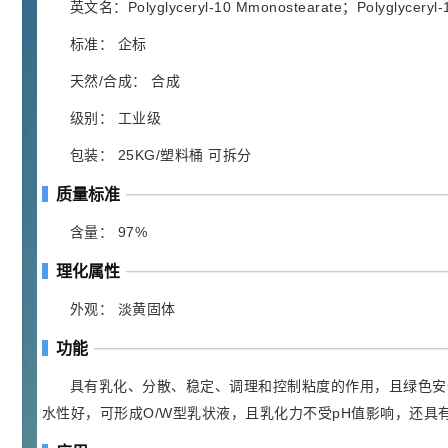
胍基乙酸 98%
1
¥
英文名：Polyglyceryl-10 Mmonostearate；Polyglyceryl-1
浏览量 - 10w+
标准： 企标
2021-05-25
饲料添加剂原料
天然/合成： 合成
253
级别： 工业级
乙酸橙花酯 99%
2
¥
浏览量 - 5.51w
包装： 25KG/塑料桶 可拆分
质量标准
2021-06-17
化工原料
145
含量： 97%
多效唑 90%
3
¥
浏览量 - 4.4w
理化属性
外观： 淡黄固体
2021-07-07
植物生长调节剂
功能
29
N-羟甲基丙烯酰胺 98% NMA
4
¥
具有乳化、分散、稳定、调理和控制粘度的作用，且绿色安
浏览量 - 1.98w
水性好，可形成O/W型乳状液，且乳化力不受pH值影响，还具
2021-06-22
化工原料