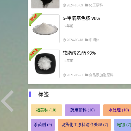
2024-10-09
化工原料
840
5-甲氧基色胺 98%
¥
- 2年前
2024-09-18
中间体
43.2
软脂酸乙酯 99%
¥
- 2年前
2021-06-21
食品添加剂原料
标签
福美钠
(10)
药用辅料
(10)
水处理
(10)
杀菌剂
(9)
现货化工原料清仓处理
(7)
电镀
(7