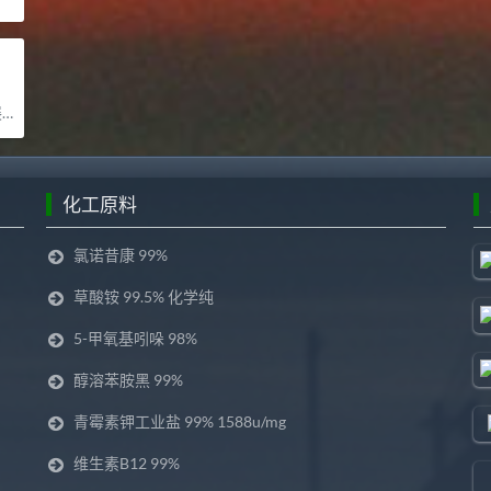
司
化工原料
氯诺昔康 99%
草酸铵 99.5% 化学纯
5-甲氧基吲哚 98%
醇溶苯胺黑 99%
青霉素钾工业盐 99% 1588u/mg
维生素B12 99%