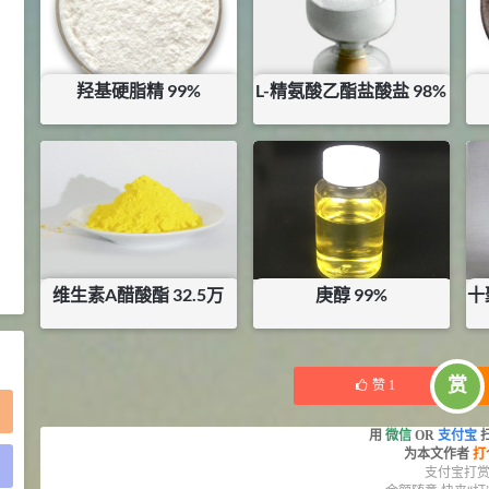
2021-05-25
食品添加剂原料
475
硬脂富马酸钠 99%
9
¥
羟基硬脂精 99%
L-精氨酸乙酯盐酸盐 98%
浏览量 - 1.54w
¥
96
¥
420
2021-06-19
化工原料
库存：
0.07
KG
库存：
0
KG
34.8
DL-蛋氨酸 99%
10
¥
浏览量 - 1.48w
2021-06-21
食品添加剂原料
维生素A醋酸酯 32.5万
庚醇 99%
十
¥
0
¥
84
库存：
0
KG
赏
赞
1
用
微信
OR
支付宝
为本文作者
打
)
支付宝打