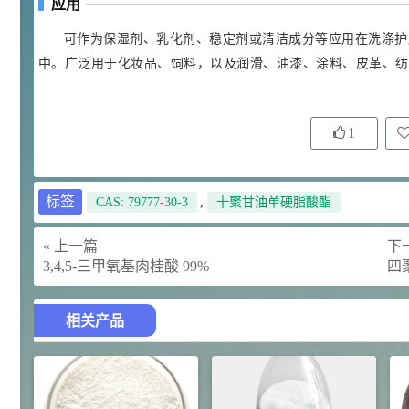
应用
92
对甲氧基苯甲醛（茴香醛）
5
¥
可作为保湿剂、乳化剂、稳定剂或清洁成分等应用在洗涤护
99.5%
中。广泛用于化妆品、饲料，以及润滑、油漆、涂料、皮革、纺
浏览量 - 1.89w
2021-06-19
化工原料
69.6
1
S-羧甲基-L-半胱氨酸(羧甲司坦)
6
¥
98.5%
浏览量 - 1.72w
标签
CAS: 79777-30-3
,
十聚甘油单硬脂酸酯
2021-05-30
化工原料
27
抗氧剂BHT 99.5%
« 上一篇
下一
7
¥
3,4,5-三甲氧基肉桂酸 99%
四
浏览量 - 1.64w
2021-05-25
食品添加剂原料
相关产品
11.25
D-异抗坏血酸钠 98%
8
¥
浏览量 - 1.55w