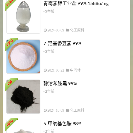
6
144
青霉素钾工业盐 99% 1588u/mg
¥
¥
- 2年前
2024-08-09
化工原料
960
7-羟基香豆素 99%
¥
- 2年前
2021-06-22
中间体
1
36
醇溶苯胺黑 99%
¥
¥
- 2年前
2024-10-09
化工原料
840
4
5-甲氧基色胺 98%
¥
- 2年前