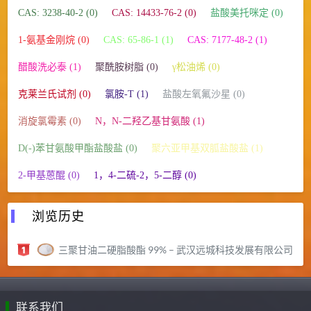
CAS: 3238-40-2 (0)
CAS: 14433-76-2 (0)
盐酸美托咪定 (0)
1-氨基金刚烷 (0)
CAS: 65-86-1 (1)
CAS: 7177-48-2 (1)
醋酸洗必泰 (1)
聚酰胺树脂 (0)
γ松油烯 (0)
克莱兰氏试剂 (0)
氯胺-T (1)
盐酸左氧氟沙星 (0)
消旋氯霉素 (0)
N，N-二羟乙基甘氨酸 (1)
D(-)苯甘氨酸甲酯盐酸盐 (0)
聚六亚甲基双胍盐酸盐 (1)
2-甲基蒽醌 (0)
1，4-二硫-2，5-二醇 (0)
浏览历史
三聚甘油二硬脂酸酯 99% – 武汉远城科技发展有限公司
联系我们