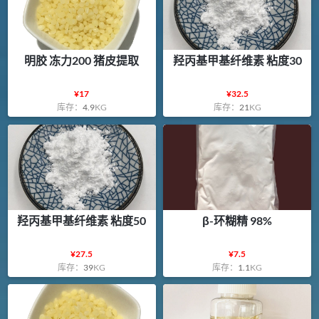
明胶 冻力200 猪皮提取
羟丙基甲基纤维素 粘度30
¥
17
¥
32.5
库存：
4.9
KG
库存：
21
KG
羟丙基甲基纤维素 粘度50
β-环糊精 98%
¥
27.5
¥
7.5
库存：
39
KG
库存：
1.1
KG