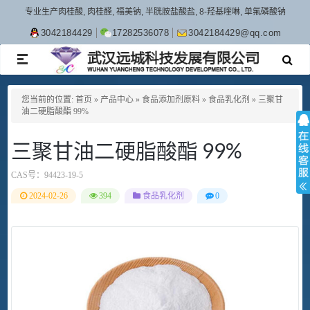
专业生产肉桂酸, 肉桂醛, 福美钠, 半胱胺盐酸盐, 8-羟基喹啉, 单氟磷酸钠
3042184429
17282536078
3042184429@qq.com
TOGGLE
NAVIGATION
您当前的位置:
首页
»
产品中心
»
食品添加剂原料
»
食品乳化剂
»
三聚甘
油二硬脂酸酯 99%
三聚甘油二硬脂酸酯 99%
CAS号：
94423-19-5
2024-02-26
394
食品乳化剂
0