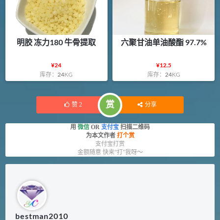
明胶 冻力180 牛骨提取
六聚甘油单油酸酯 97.7%
¥
24
¥
12.5
库存：
24
KG
库存：
24
KG
赏
赞
2
分享
用
微信
OR
支付宝
扫描二维码
为本文作者
打个赏
支付宝打赏
金额随意 快来“打”我呀～
bestman2010