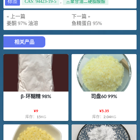
标签
CAS: 94423-19-5
,
三聚甘油二硬脂酸酯
« 上一篇
下一篇 »
姜酮 97% 油溶
鱼精蛋白 95%
相关产品
β-环糊精 98%
司盘60 99%
¥
9
¥
5.35
库存：
15
KG
库存：
2.04
KG