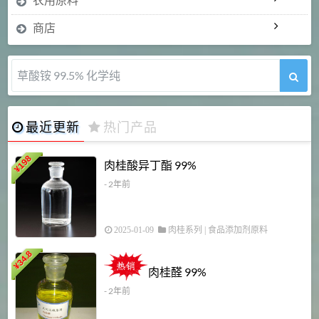
商店
草酸铵 99.5% 化学纯
最近更新
热门产品
198
肉桂酸异丁酯 99%
¥
- 2年前
2025-01-09
肉桂系列
|
食品添加剂原料
34.8
2
¥
肉桂醛 99%
- 2年前