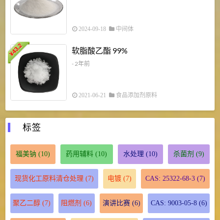
2024-09-18
中间体
43.2
3
软脂酸乙酯 99%
¥
¥
- 2年前
2021-06-21
食品添加剂原料
标签
福美钠
(10)
药用辅料
(10)
水处理
(10)
杀菌剂
(9)
现货化工原料清仓处理
(7)
电镀
(7)
CAS: 25322-68-3
(7)
聚乙二醇
(7)
阻燃剂
(6)
演讲比赛
(6)
CAS: 9003-05-8
(6)