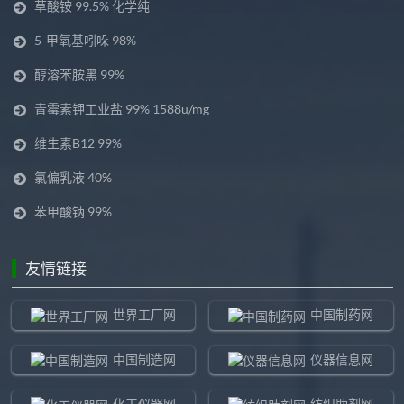
草酸铵 99.5% 化学纯
5-甲氧基吲哚 98%
醇溶苯胺黑 99%
青霉素钾工业盐 99% 1588u/mg
维生素B12 99%
氯偏乳液 40%
苯甲酸钠 99%
友情链接
世界工厂网
中国制药网
中国制造网
仪器信息网
化工仪器网
纺织助剂网