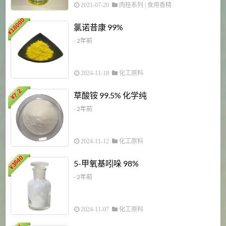
2021-07-20
肉桂系列
|
食用香精
18000
1
氯诺昔康 99%
¥
- 2年前
2024-11-18
化工原料
7.2
草酸铵 99.5% 化学纯
¥
- 2年前
2024-11-12
化工原料
3840
5-甲氧基吲哚 98%
¥
- 2年前
2024-11-07
化工原料