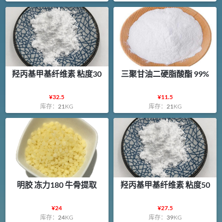
羟丙基甲基纤维素 粘度30
三聚甘油二硬脂酸酯 99%
¥
32.5
¥
11.5
库存：
21
KG
库存：
21
KG
明胶 冻力180 牛骨提取
羟丙基甲基纤维素 粘度50
¥
24
¥
27.5
库存：
24
KG
库存：
39
KG