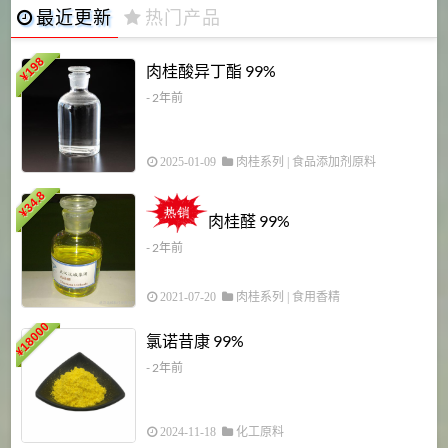
最近更新
热门产品
198
肉桂酸异丁酯 99%
¥
- 2年前
2025-01-09
肉桂系列
|
食品添加剂原料
34.8
2
¥
肉桂醛 99%
- 2年前
2021-07-20
肉桂系列
|
食用香精
18000
1
氯诺昔康 99%
¥
- 2年前
2024-11-18
化工原料