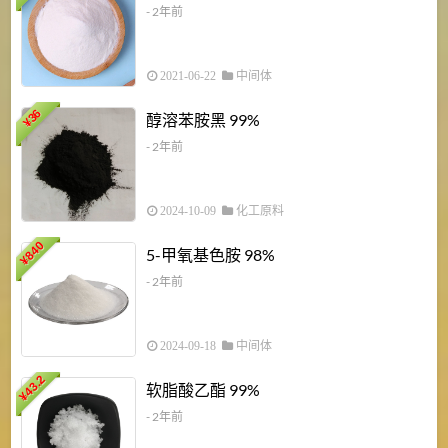
- 2年前
2021-06-22
中间体
1
36
醇溶苯胺黑 99%
¥
¥
- 2年前
2024-10-09
化工原料
840
4
5-甲氧基色胺 98%
¥
- 2年前
2024-09-18
中间体
43.2
3
软脂酸乙酯 99%
¥
¥
- 2年前