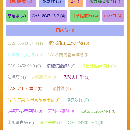
硬脂酸镁
(5)
水处理
(5)
2
(4)
紫外线吸收剂
(4)
茶皂素
(4)
CAS: 8047-15-2
(4)
甘草提取物
(4)
中秋节
(4)
国庆节
(4)
CAS: 10543-57-4 (1)
氯化铜(II)二水合物 (0)
焦碳酸二叔丁酯 (0)
17a-乙酰氧基黄体酮 (0)
CAS: 2452-01-9 (0)
核糖核酸酶A (0)
微晶纤维素胶体 (0)
法呢醇 (1)
2-氟腺嘌呤 (0)
乙酸肉桂酯 (1)
CAS: 71125-38-7 (0)
四聚甘油 (0)
2，5-二氯-6-甲氧基苯甲酸 (0)
碘克沙醇 (0)
6-羟基-2-萘甲酸 (0)
苯酚-4-磺酸 (0)
CAS: 55268-74-1 (0)
木瓜蛋白酶 (0)
没食子酸 (1)
CAS: 34730-59-1 (0)