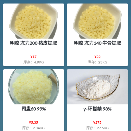
明胶 冻力200 猪皮提取
明胶 冻力140 牛骨提取
¥
17
¥
22
库存：
4.9
KG
库存：
23
KG
司盘60 99%
γ-环糊精 98%
¥
5.35
¥
275
库存：
2.04
KG
库存：
27.5
KG