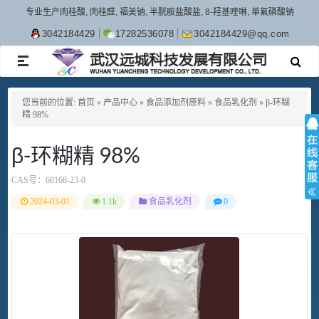
专业生产肉桂酸, 肉桂醛, 福美钠, 半胱胺盐酸盐, 8-羟基喹啉, 单氟磷酸钠
3042184429
17282536078
3042184429@qq.com
TOGGLE
NAVIGATION
您当前的位置:
首页
»
产品中心
»
食品添加剂原料
»
食品乳化剂
»
β-环糊
精 98%
β-环糊精 98%
CAS号：
68168-23-0
2024-03-01
1.1k
食品乳化剂
0