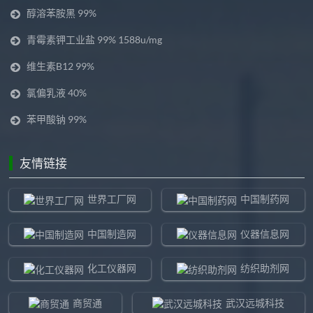
醇溶苯胺黑 99%
青霉素钾工业盐 99% 1588u/mg
维生素B12 99%
氯偏乳液 40%
苯甲酸钠 99%
友情链接
世界工厂网
中国制药网
中国制造网
仪器信息网
化工仪器网
纺织助剂网
商贸通
武汉远城科技