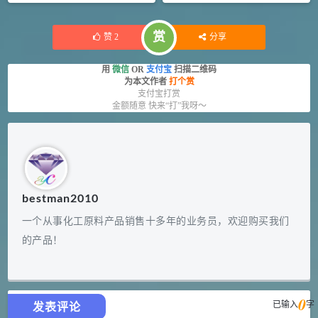
赏
赞
2
分享
用
微信
OR
支付宝
扫描二维码
为本文作者
打个赏
支付宝打赏
金额随意 快来“打”我呀～
bestman2010
一个从事化工原料产品销售十多年的业务员，欢迎购买我们
的产品！
0
已输入
字
发表评论