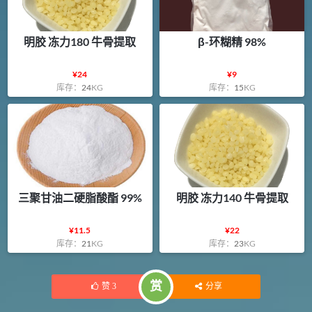
明胶 冻力180 牛骨提取
β-环糊精 98%
¥
24
¥
9
库存：
24
KG
库存：
15
KG
三聚甘油二硬脂酸酯 99%
明胶 冻力140 牛骨提取
¥
11.5
¥
22
库存：
21
KG
库存：
23
KG
赏
赞
3
分享