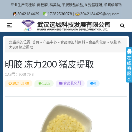
专业生产肉桂酸, 肉桂醛, 福美钠, 半胱胺盐酸盐, 8-羟基喹啉, 单氟磷酸钠
3042184429
17282536078
3042184429@qq.com
TOGGLE
NAVIGATION
您当前的位置:
首页
»
产品中心
»
食品添加剂原料
»
食品乳化剂
»
明胶 冻
力200 猪皮提取
明胶 冻力200 猪皮提取
CAS号：
9000-70-8
2024-03-08
1.26k
食品乳化剂
0