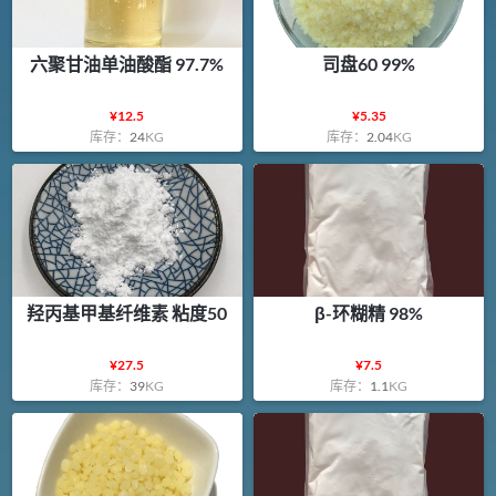
六聚甘油单油酸酯 97.7%
司盘60 99%
¥
12.5
¥
5.35
库存：
24
KG
库存：
2.04
KG
羟丙基甲基纤维素 粘度50
β-环糊精 98%
¥
27.5
¥
7.5
库存：
39
KG
库存：
1.1
KG