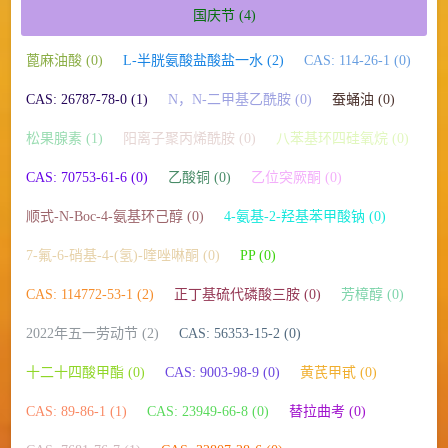
国庆节
(4)
蓖麻油酸 (0)
L-半胱氨酸盐酸盐一水 (2)
CAS: 114-26-1 (0)
CAS: 26787-78-0 (1)
N，N-二甲基乙酰胺 (0)
蚕蛹油 (0)
松果腺素 (1)
阳离子聚丙烯酰胺 (0)
八苯基环四硅氧烷 (0)
CAS: 70753-61-6 (0)
乙酸铜 (0)
乙位突厥酮 (0)
顺式-N-Boc-4-氨基环己醇 (0)
4-氨基-2-羟基苯甲酸钠 (0)
7-氟-6-硝基-4-(氢)-喹唑啉酮 (0)
PP (0)
CAS: 114772-53-1 (2)
正丁基硫代磷酸三胺 (0)
芳樟醇 (0)
2022年五一劳动节 (2)
CAS: 56353-15-2 (0)
十二十四酸甲酯 (0)
CAS: 9003-98-9 (0)
黄芪甲甙 (0)
CAS: 89-86-1 (1)
CAS: 23949-66-8 (0)
替拉曲考 (0)