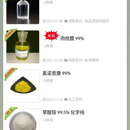
- 2年前
2025-01-09
肉桂系列
|
食品添加剂原料
34.8
2
¥
肉桂醛 99%
- 2年前
2021-07-20
肉桂系列
|
食用香精
18000
1
氯诺昔康 99%
¥
- 2年前
2024-11-18
化工原料
7.2
草酸铵 99.5% 化学纯
¥
- 2年前