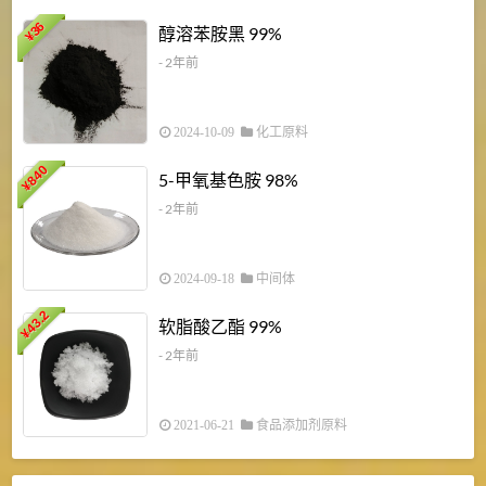
1
36
醇溶苯胺黑 99%
¥
¥
- 2年前
2024-10-09
化工原料
840
4
5-甲氧基色胺 98%
¥
- 2年前
2024-09-18
中间体
43.2
3
软脂酸乙酯 99%
¥
¥
- 2年前
2021-06-21
食品添加剂原料