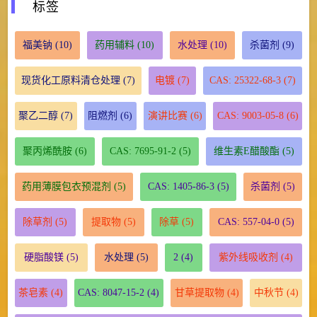
标签
福美钠
(10)
药用辅料
(10)
水处理
(10)
杀菌剂
(9)
现货化工原料清仓处理
(7)
电镀
(7)
CAS: 25322-68-3
(7)
聚乙二醇
(7)
阻燃剂
(6)
演讲比赛
(6)
CAS: 9003-05-8
(6)
聚丙烯酰胺
(6)
CAS: 7695-91-2
(5)
维生素E醋酸酯
(5)
药用薄膜包衣预混剂
(5)
CAS: 1405-86-3
(5)
杀菌剂
(5)
除草剂
(5)
提取物
(5)
除草
(5)
CAS: 557-04-0
(5)
硬脂酸镁
(5)
水处理
(5)
2
(4)
紫外线吸收剂
(4)
茶皂素
(4)
CAS: 8047-15-2
(4)
甘草提取物
(4)
中秋节
(4)