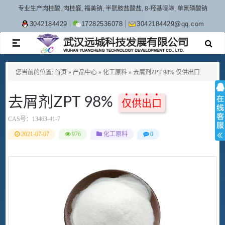
专业生产肉桂酸, 肉桂醛, 福美钠, 半胱胺盐酸盐, 8-羟基喹啉, 单氟磷酸钠
3042184429
17282536078
3042184429@qq.com
TOGGLE
NAVIGATION
您当前的位置:
首页
»
产品中心
»
化工原料
»
去屑剂ZPT 98% 仅供出口
去屑剂ZPT 98%
仅供出口
CAS号：
13463-41-7
2021-07-07
976
化工原料
0