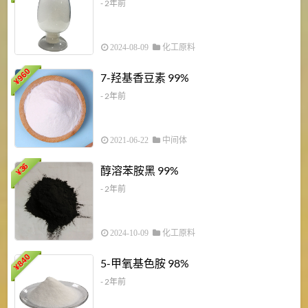
- 2年前
2024-08-09
化工原料
960
7-羟基香豆素 99%
¥
- 2年前
2021-06-22
中间体
1
36
醇溶苯胺黑 99%
¥
¥
- 2年前
2024-10-09
化工原料
840
4
5-甲氧基色胺 98%
¥
- 2年前