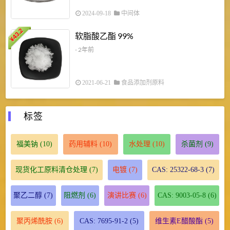
2024-09-18
中间体
43.2
3
软脂酸乙酯 99%
¥
¥
- 2年前
2021-06-21
食品添加剂原料
标签
福美钠
(10)
药用辅料
(10)
水处理
(10)
杀菌剂
(9)
现货化工原料清仓处理
(7)
电镀
(7)
CAS: 25322-68-3
(7)
聚乙二醇
(7)
阻燃剂
(6)
演讲比赛
(6)
CAS: 9003-05-8
(6)
聚丙烯酰胺
(6)
CAS: 7695-91-2
(5)
维生素E醋酸酯
(5)