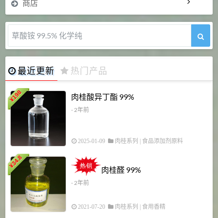
商店
草酸铵 99.5% 化学纯
最近更新
热门产品
198
肉桂酸异丁酯 99%
¥
- 2年前
2025-01-09
肉桂系列
|
食品添加剂原料
34.8
2
¥
肉桂醛 99%
- 2年前
2021-07-20
肉桂系列
|
食用香精