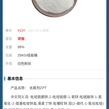
单价
¥
150
2024-04-13更新
库存
详询
含量
98%
包装
25KG/纸板桶
外观
白色粉状
基本信息
产品名称： 去屑剂ZPT
中文同义词: 吡啶硫酮锌;2-吡啶硫醇-1-氧锌;吡硫鎓锌;1-氮
氧化-2-巯基吡啶锌盐;奥麦丁锌;吡噻旺锌;双(2-硫代-1-氧化吡啶)