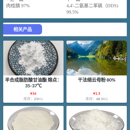
肉桂腈 97%
4,4'-二氨基二苯砜（DDS)
99.5%
相关产品
半合成脂肪酸甘油酯 熔点：
干法绢云母粉 80%
35-37℃
¥
16
¥
1.3
库存：
23
KG
库存：
48.5
KG