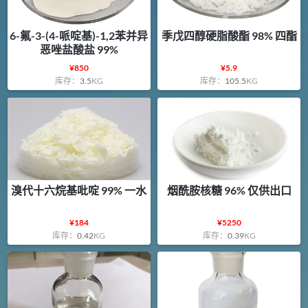
6-氟-3-(4-哌啶基)-1,2苯并异
季戊四醇硬脂酸酯 98% 四酯
恶唑盐酸盐 99%
¥
850
¥
5.9
库存：
3.5
KG
库存：
105.5
KG
溴代十六烷基吡啶 99% 一水
烟酰胺核糖 96% 仅供出口
¥
184
¥
5250
库存：
0.42
KG
库存：
0.39
KG