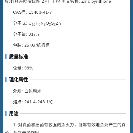
锌;锌羟基吡啶硫酮;ZPT 干粉 英文名称: Zinc pyrithione
CAS号: 13463-41-7
分子式: C
H
N
O
S
Zn
10
8
2
2
2
分子量: 317.7
包装: 25KG/纸板桶
质量标准
含量: 98%
理化属性
外观: 白色粉末
熔点: 241.4-243.1℃
用途
1. 对真菌和细菌有较强的杀灭力，能够有效地杀死产生的真
菌，起到去屑作用。