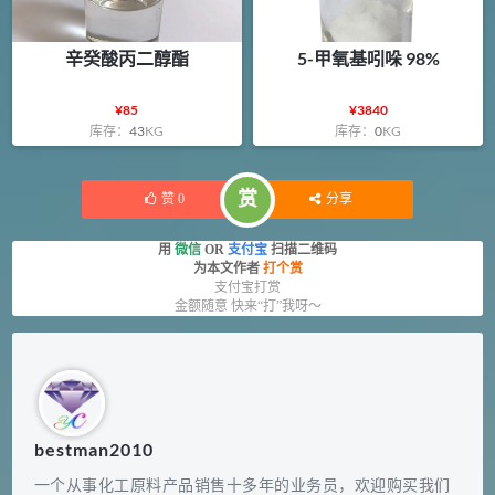
辛癸酸丙二醇酯
5-甲氧基吲哚 98%
¥
85
¥
3840
库存：
43
KG
库存：
0
KG
赏
赞
0
分享
用
微信
OR
支付宝
扫描二维码
为本文作者
打个赏
支付宝打赏
金额随意 快来“打”我呀～
bestman2010
一个从事化工原料产品销售十多年的业务员，欢迎购买我们