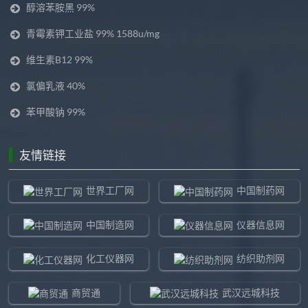
醇溶苯胺黑 99%
青霉素钾工业盐 99% 1588u/mg
维生素B12 99%
氯偏乳液 40%
苯甲酸钠 99%
友情链接
世界工厂网
中国制药网
中国制造网
仪器信息网
化工仪器网
纺织助剂网
商贸通
武汉远城科技