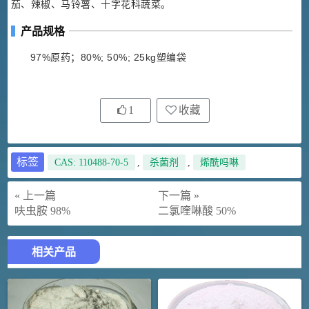
茄、辣椒、马铃薯、十字花科蔬菜。
产品规格
97%原药；80%; 50%; 25kg塑编袋
1
收藏
标签
CAS: 110488-70-5
,
杀菌剂
,
烯酰吗啉
« 上一篇
下一篇 »
呋虫胺 98%
二氯喹啉酸 50%
相关产品