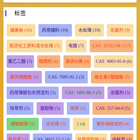
标签
福美钠
(10)
药用辅料
(10)
水处理
(10)
杀菌剂
(9)
现货化工原料清仓处理
(7)
电镀
(7)
CAS: 25322-68-3
(7)
聚乙二醇
(7)
阻燃剂
(6)
演讲比赛
(6)
CAS: 9003-05-8
(6)
聚丙烯酰胺
(6)
CAS: 7695-91-2
(5)
维生素E醋酸酯
(5)
药用薄膜包衣预混剂
(5)
CAS: 1405-86-3
(5)
杀菌剂
(5)
除草剂
(5)
提取物
(5)
除草
(5)
CAS: 557-04-0
(5)
硬脂酸镁
(5)
水处理
(5)
2
(4)
紫外线吸收剂
(4)
茶皂素
(4)
CAS: 8047-15-2
(4)
甘草提取物
(4)
中秋节
(4)