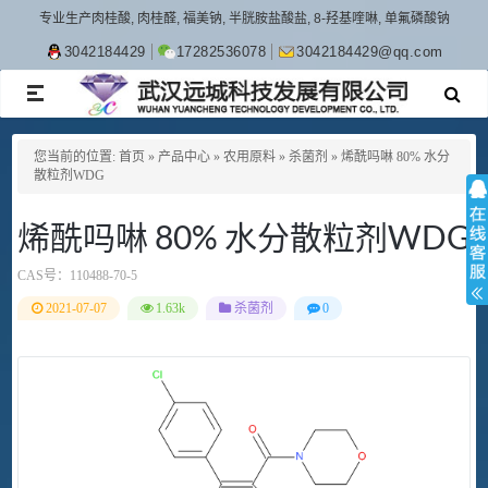
专业生产肉桂酸, 肉桂醛, 福美钠, 半胱胺盐酸盐, 8-羟基喹啉, 单氟磷酸钠
3042184429
17282536078
3042184429@qq.com
TOGGLE
NAVIGATION
您当前的位置:
首页
»
产品中心
»
农用原料
»
杀菌剂
»
烯酰吗啉 80% 水分
散粒剂WDG
烯酰吗啉 80% 水分散粒剂WDG
CAS号：
110488-70-5
2021-07-07
1.63k
杀菌剂
0