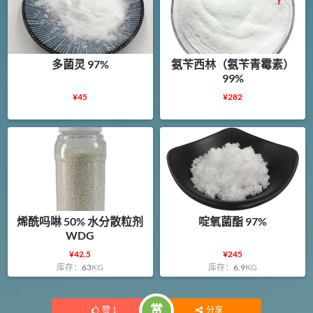
多菌灵 97%
氨苄西林（氨苄青霉素）
99%
¥
45
¥
282
烯酰吗啉 50% 水分散粒剂
啶氧菌酯 97%
WDG
¥
42.5
¥
245
库存：
63
KG
库存：
6.9
KG
赏
赞
1
分享