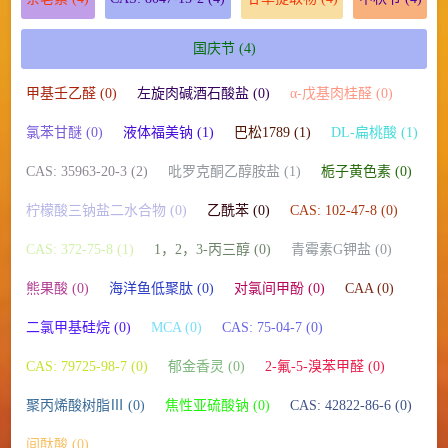
国庆节
(4)
甲基壬乙醛 (0)
左旋肉碱酒石酸盐 (0)
α-戊基肉桂醛 (0)
氯苯甘醚 (0)
液体福美钠 (1)
巴松1789 (1)
DL-扁桃酸 (1)
CAS: 35963-20-3 (2)
吡罗克酮乙醇胺盐 (1)
栀子黄色素 (0)
柠檬酸三钠盐二水合物 (0)
乙酰苯 (0)
CAS: 102-47-8 (0)
CAS: 372-75-8 (1)
1，2，3-丙三醇 (0)
青霉素G钾盐 (0)
熊果酸 (0)
海洋鱼低聚肽 (0)
对氯间甲酚 (0)
CAA (0)
二氯甲基硅烷 (0)
MCA (0)
CAS: 75-04-7 (0)
CAS: 79725-98-7 (0)
郁金香灵 (0)
2-氟-5-溴苯甲醛 (0)
聚丙烯酸树脂Ⅲ (0)
焦性亚硫酸钠 (0)
CAS: 42822-86-6 (0)
间酞酸 (0)