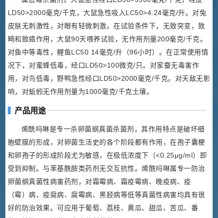
LD50>2000毫克/千克，大鼠急性吸入LC50>4.24毫克/升。对兔
皮肤无刺激性，对眼有轻微刺激。在试验条件下，无致突变，致
畸和致癌作用，大鼠90天喂养试验，无作用剂量200毫克/千克。
对鱼中等毒性，鲤鱼LC50 14毫克/升（96小时）。在正常使用情
况下，对蜜蜂低毒，经口LD50>100微克/只。对家蚕无毒害作
用，对鸟低毒，野鸭急性经口LD50>2000毫克/千克。对天敌无影
响，对蚯蚓无作用剂量为1000毫克/千克土壤。
产品用途
烯酰吗啉是专一杀卵菌纲真菌杀菌剂，其作用特点是破坏细
胞壁膜的形成，对卵菌生活史的各个阶段都有作用，在孢子囊梗
和卵孢子的形成阶段尤为敏感，在极低浓度下（<0.25μg/ml）即
受到抑制。与苯基酰胺类药剂无交互抗性。烯酰吗啉属专一防治
卵菌纲真菌性病害药剂，对霜霉病、霜疫霉病、晚疫病、疫
（霉）病、疫腐病、腐霉病、黑胫病等低等真菌性病害均具有很
好的防治效果。可应用于葡萄、荔枝、黄瓜、甜瓜、苦瓜、番