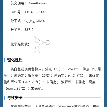
英文通用：Dimethomorph
CAS号：110488-70-5
分子式：C
H
ClNO
21
22
4
分子量：387.9
化学结构式：
理化性质
类白色或淡黄色粉末。熔点（℃）：125-129，沸点（℃,常
压）：未确定；折射率(n20/D)：未确定；闪点（℃）：未确定；
饱和蒸气压（kPa,25℃）：未确定； 溶解性：未确定；密度
（g/mL,25℃）：未确定。
毒性安全
属低毒杀菌剂。大鼠急性经口LD50>3900毫克/千克，经皮