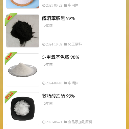
2021-06-22
中间体
1
36
醇溶苯胺黑 99%
¥
¥
- 2年前
2024-10-09
化工原料
840
4
5-甲氧基色胺 98%
¥
- 2年前
2024-09-18
中间体
43.2
3
软脂酸乙酯 99%
¥
¥
- 2年前
2021-06-21
食品添加剂原料