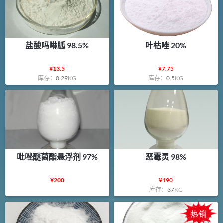
盐酸吗啉胍 98.5%
叶枯唑 20%
¥
13.5
¥
7.75
库存：
0.29
KG
库存：
0.5
KG
吡唑醚菌酯悬浮剂 97%
恶霉灵 98%
¥
200
¥
190
库存：
37
KG