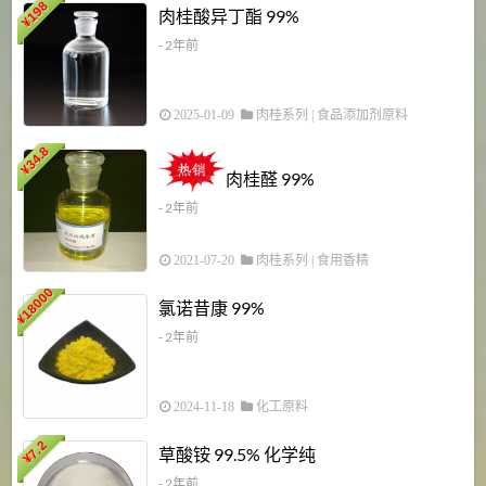
198
肉桂酸异丁酯 99%
¥
- 2年前
2025-01-09
肉桂系列
|
食品添加剂原料
34.8
2
¥
肉桂醛 99%
- 2年前
2021-07-20
肉桂系列
|
食用香精
18000
1
氯诺昔康 99%
¥
- 2年前
2024-11-18
化工原料
7.2
草酸铵 99.5% 化学纯
¥
- 2年前