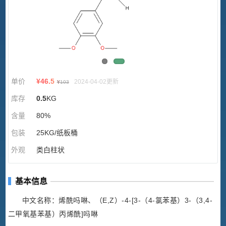
单价
¥
46.5
2024-04-02更新
¥
103
库存
0.5
KG
含量
80%
包装
25KG/纸板桶
外观
类白柱状
基本信息
中文名称：烯酰吗啉、（E,Z）-4-[3-（4-氯苯基）3-（3,4-
二甲氧基苯基）丙烯酰]吗啉