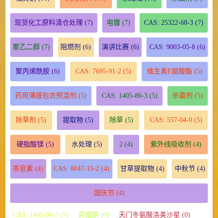
现货化工原料清仓处理
(7)
电镀
(7)
CAS: 25322-68-3
(7)
聚乙二醇
(7)
阻燃剂
(6)
演讲比赛
(6)
CAS: 9003-05-8
(6)
聚丙烯酰胺
(6)
CAS: 7695-91-2
(5)
维生素E醋酸酯
(5)
药用薄膜包衣预混剂
(5)
CAS: 1405-86-3
(5)
杀菌剂
(5)
除草剂
(5)
提取物
(5)
除草
(5)
CAS: 557-04-0
(5)
硬脂酸镁
(5)
水处理
(5)
2
(4)
紫外线吸收剂
(4)
茶皂素
(4)
CAS: 8047-15-2
(4)
甘草提取物
(4)
中秋节
(4)
国庆节
(4)
CAS: 1405-86-3 (5)
异烟肼 (0)
天门冬氨酸洛美沙星 (0)