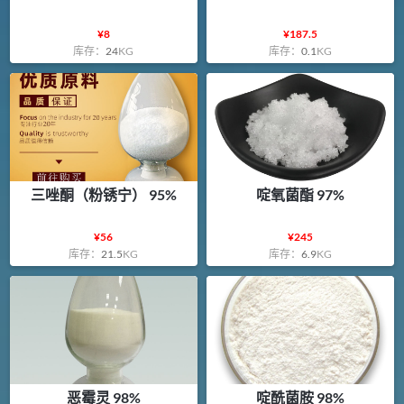
¥
8
¥
187.5
库存：
24
KG
库存：
0.1
KG
三唑酮（粉锈宁） 95%
啶氧菌酯 97%
¥
56
¥
245
库存：
21.5
KG
库存：
6.9
KG
恶霉灵 98%
啶酰菌胺 98%