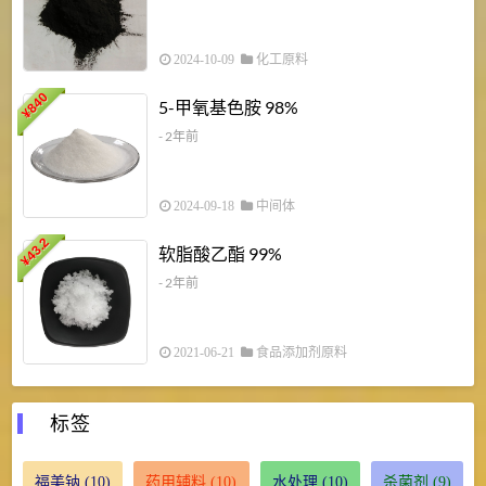
2024-10-09
化工原料
840
4
5-甲氧基色胺 98%
¥
- 2年前
2024-09-18
中间体
43.2
3
软脂酸乙酯 99%
¥
¥
- 2年前
2021-06-21
食品添加剂原料
标签
福美钠
(10)
药用辅料
(10)
水处理
(10)
杀菌剂
(9)