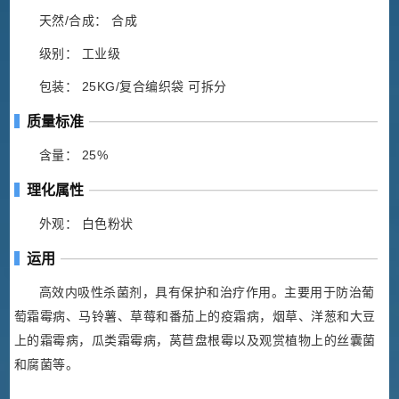
天然/合成： 合成
级别： 工业级
包装： 25KG/复合编织袋 可拆分
质量标准
含量： 25%
理化属性
外观： 白色粉状
运用
高效内吸性杀菌剂，具有保护和治疗作用。主要用于防治葡
萄霜霉病、马铃薯、草莓和番茄上的疫霜病，烟草、洋葱和大豆
上的霜霉病，瓜类霜霉病，莴苣盘根霉以及观赏植物上的丝囊菌
和腐菌等。