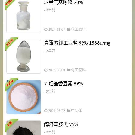
3840
5-甲氧基吲哚 98%
¥
- 2年前
2024-11-07
化工原料
6
144
青霉素钾工业盐 99% 1588u/mg
¥
¥
- 2年前
2024-08-09
化工原料
960
7-羟基香豆素 99%
¥
- 2年前
2021-06-22
中间体
1
36
醇溶苯胺黑 99%
¥
¥
- 2年前