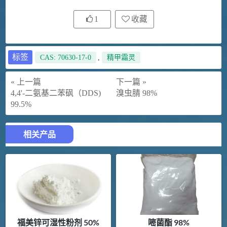
1
收藏
标签
CAS: 70630-17-0
,
精甲霜灵
« 上一篇
下一篇 »
4,4'-二氨基二苯砜（DDS)
溴虫腈 98%
99.5%
相关产品
福美锌可湿性粉剂 50%
嘧菌酯 98%