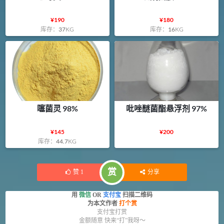
¥
190
¥
180
库存：
37
KG
库存：
16
KG
噻菌灵 98%
吡唑醚菌酯悬浮剂 97%
¥
145
¥
200
库存：
44.7
KG
赏
赞
1
分享
用
微信
OR
支付宝
扫描二维码
为本文作者
打个赏
支付宝打赏
金额随意 快来“打”我呀～