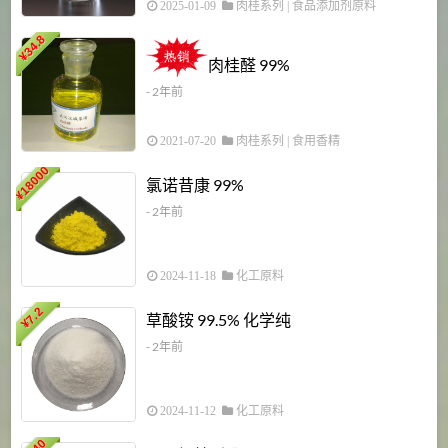
2025-01-09
肉桂系列
|
食品添加剂原料
34.8
2
¥
肉桂醛 99%
- 2年前
2021-07-20
肉桂系列
|
食用香精
18000
1
氯诺昔康 99%
¥
- 2年前
2024-11-18
化工原料
7.2
草酸铵 99.5% 化学纯
¥
- 2年前
2024-11-12
化工原料