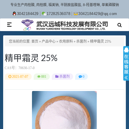
专业生产肉桂酸, 肉桂醛, 福美钠, 半胱胺盐酸盐, 8-羟基喹啉, 单氟磷酸钠
3042184429
17282536078
3042184429@qq.com
TOGGLE
NAVIGATION
您当前的位置:
首页
»
产品中心
»
农用原料
»
杀菌剂
»
精甲霜灵 25%
精甲霜灵 25%
CAS号：
70630-17-0
2021-07-07
881
杀菌剂
0