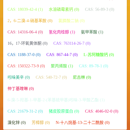
CAS: 18039-42-4 (1)
水溶磷霉素钙 (0)
CAS: 56-89-3 (0)
2，6-二溴-4-硝基苯胺 (0)
氯膦酸二钠 (0)
CAS: 14316-06-4 (0)
氢化肉桂醇 (1)
氨甲苯酸 (1)
16，17-环氧黄体酮 (0)
CAS: 763114-26-7 (0)
CAS: 1188-37-0 (0)
CAS: 867-44-7 (0)
L-苏阿糖酸钙 (0)
CAS: 150322-73-9 (0)
聚丙烯酸 (1)
CAS: 89-78-1 (0)
吲哚美辛 (0)
CAS: 540-72-7 (0)
尼古林 (0)
仲丁基喹啉 (0)
6-溴-5-羟基-1-甲基-2-(苯基硫甲基)吲哚-3-甲酸乙酯 (1)
CAS: 21679-31-2 (0)
猪皮胶原蛋白 (0)
CAS: 4046-02-0 (0)
溴化锌 (0)
芳樟醇 (0)
N-十八烷基-13-二十二酰胺 (0)