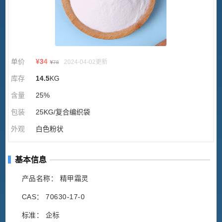
单价
¥
34
2024-04-02更新
¥
78
库存
14.5
KG
含量
25%
包装
25KG/复合编织袋
外观
白色粉状
基本信息
产品名称： 精甲霜灵
CAS： 70630-17-0
标准： 企标