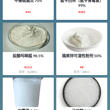
甲基硫菌灵 70%
氨苄西林（氨苄青霉素）
99%
¥
42
¥
282
盐酸吗啉胍 98.5%
福美锌可湿性粉剂 50%
¥
13.5
¥
8
库存：
0.29
KG
库存：
24
KG