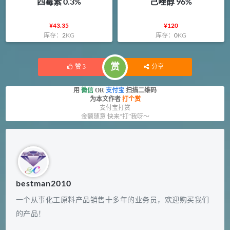
四霉素 0.3%
己唑醇 96%
¥
43.35
¥
120
库存：
2
KG
库存：
0
KG
赏
赞
3
分享
用
微信
OR
支付宝
扫描二维码
为本文作者
打个赏
支付宝打赏
金额随意 快来“打”我呀～
bestman2010
一个从事化工原料产品销售十多年的业务员，欢迎购买我们
的产品！