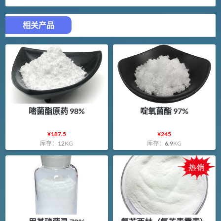
相关产品
嘧菌酯原药 98%
啶氧菌酯 97%
¥
187.5
¥
245
库存：
12
KG
库存：
6.9
KG