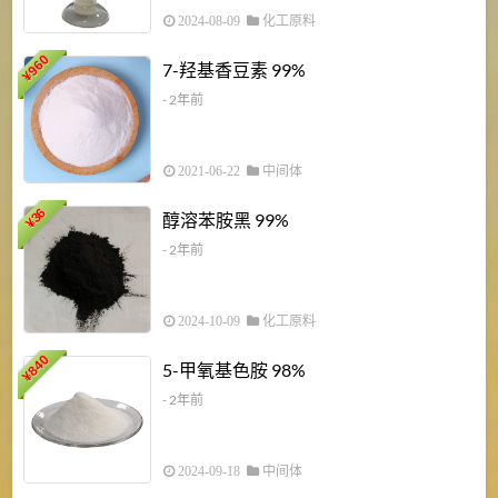
2024-08-09
化工原料
960
7-羟基香豆素 99%
¥
- 2年前
2021-06-22
中间体
1
36
醇溶苯胺黑 99%
¥
¥
- 2年前
2024-10-09
化工原料
840
4
5-甲氧基色胺 98%
¥
- 2年前
2024-09-18
中间体