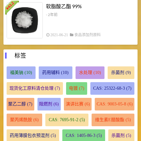
43.2
3
软脂酸乙酯 99%
¥
¥
- 2年前
2021-06-21
食品添加剂原料
标签
福美钠
(10)
药用辅料
(10)
水处理
(10)
杀菌剂
(9)
现货化工原料清仓处理
(7)
电镀
(7)
CAS: 25322-68-3
(7)
聚乙二醇
(7)
阻燃剂
(6)
演讲比赛
(6)
CAS: 9003-05-8
(6)
聚丙烯酰胺
(6)
CAS: 7695-91-2
(5)
维生素E醋酸酯
(5)
药用薄膜包衣预混剂
(5)
CAS: 1405-86-3
(5)
杀菌剂
(5)