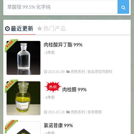
5-甲氧基吲哚 98%
最近更新
热门产品
198
肉桂酸异丁酯 99%
¥
- 2年前
2025-01-09
肉桂系列
|
食品添加剂原料
34.8
2
¥
肉桂醛 99%
- 2年前
2021-07-20
肉桂系列
|
食用香精
18000
1
氯诺昔康 99%
¥
- 2年前