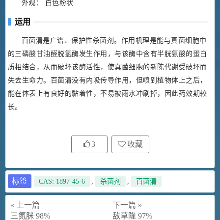
外观： 白色粉状
运用
百菌清是广谱、保护性杀菌剂。作用机理是能与真菌细胞中
的三磷酸甘油醛脱氢酶发生作用，与该酶中含有半胱氨酸的蛋白
质相结合，从而破坏该酶活性，使真菌细胞的新陈代谢受破坏而
失去生命力。百菌清没有内吸传导作用，但喷到植物体上之后，
能在体表上有良好的黏着性，不易被雨水冲刷掉，因此药效期较
长。
3
收藏
标签
CAS: 1897-45-6
,
杀菌剂
,
百菌清
« 上一篇
下一篇 »
三氮脒 98%
敌草隆 97%