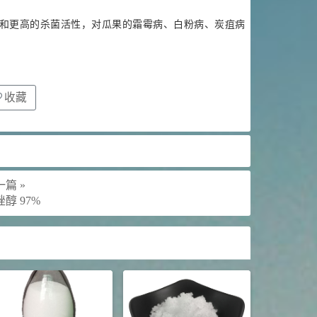
和更高的杀菌活性，对瓜果的霜霉病、白粉病、炭疽病
收藏
篇 »
醇 97%