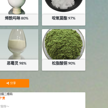
烯酰吗啉 80%
啶氧菌酯 97%
¥
74.5
¥
245
库存：
0.5
KG
库存：
6.9
KG
恶霉灵 98%
松脂酸铜 90%
¥
190
¥
40
库存：
37
KG
库存：
23.3
KG
分享
扫描二维码
个赏
赏
”我呀～