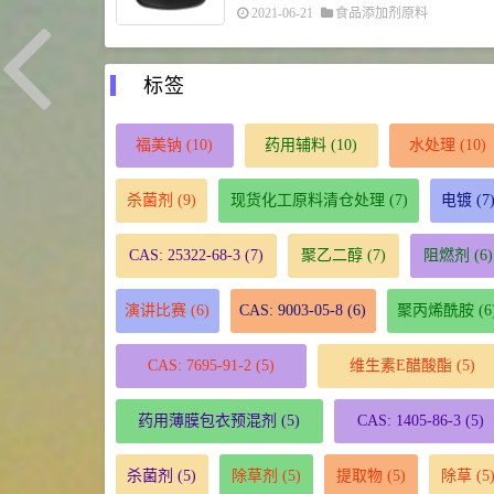
2021-06-21
食品添加剂原料
标签
福美钠
(10)
药用辅料
(10)
水处理
(10)
杀菌剂
(9)
现货化工原料清仓处理
(7)
电镀
(7
CAS: 25322-68-3
(7)
聚乙二醇
(7)
阻燃剂
(6)
演讲比赛
(6)
CAS: 9003-05-8
(6)
聚丙烯酰胺
(6
CAS: 7695-91-2
(5)
维生素E醋酸酯
(5)
药用薄膜包衣预混剂
(5)
CAS: 1405-86-3
(5)
杀菌剂
(5)
除草剂
(5)
提取物
(5)
除草
(5