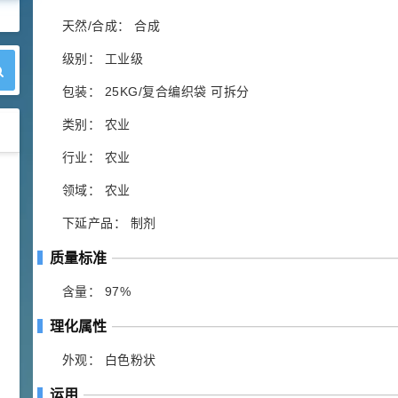
天然/合成： 合成
级别： 工业级
包装： 25KG/复合编织袋 可拆分
类别： 农业
行业： 农业
42
胍基乙酸 98%
1
¥
领域： 农业
浏览量 - 10w+
下延产品： 制剂
2021-05-25
饲料添加剂原料
质量标准
253
乙酸橙花酯 99%
2
含量： 97%
¥
浏览量 - 5.51w
理化属性
2021-06-17
化工原料
外观： 白色粉状
145
多效唑 90%
运用
3