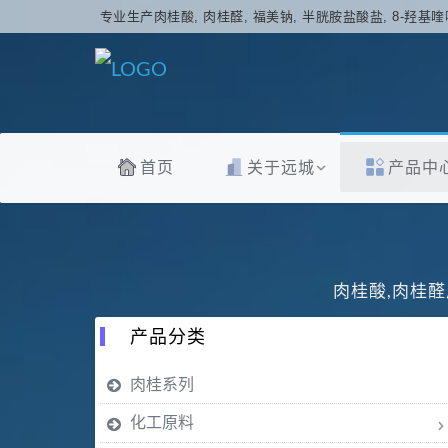
专业生产肉桂酸, 肉桂醛, 福美钠, 半胱胺盐酸盐, 8-羟基喹
首页
关于远城
产品中
肉桂酸,肉桂醛
产品分类
肉桂系列
化工原料