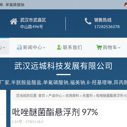
啉, 单氟磷酸钠
武汉市武昌区
销售热线
中山路496号
17282536078
心
新闻中心
联系我们
购物车
武汉远城科技发展有限公司
厂家,半胱胺盐酸盐,单氟磷酸钠,福美钠,8-羟基喹啉,异
您当前的位置:
首页
»
产品中心
»
农用原料
»
杀菌剂
»
吡唑醚菌酯悬浮剂 9
吡唑醚菌酯悬浮剂 97%
CAS号：
175013-18-0