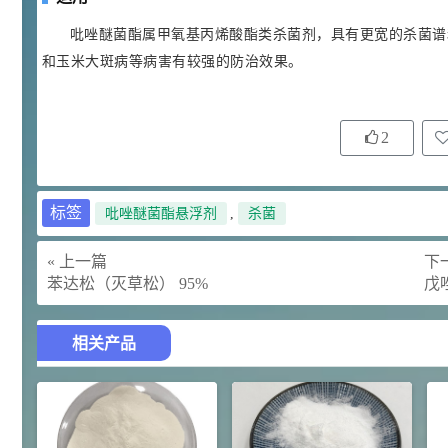
¥
浏览量 - 4.4w
吡唑醚菌酯属甲氧基丙烯酸酯类杀菌剂，具有更宽的杀菌谱
和玉米大斑病等病害有较强的防治效果。
2021-07-07
植物生长调节剂
29
N-羟甲基丙烯酰胺 98% NMA
4
¥
2
浏览量 - 1.98w
2021-06-22
化工原料
标签
吡唑醚菌酯悬浮剂
,
杀菌
92
对甲氧基苯甲醛（茴香醛）
5
¥
99.5%
« 上一篇
下一
苯达松（灭草松） 95%
戊唑
浏览量 - 1.89w
2021-06-19
化工原料
相关产品
69.6
S-羧甲基-L-半胱氨酸(羧甲司坦)
6
¥
98.5%
浏览量 - 1.72w
2021-05-30
化工原料