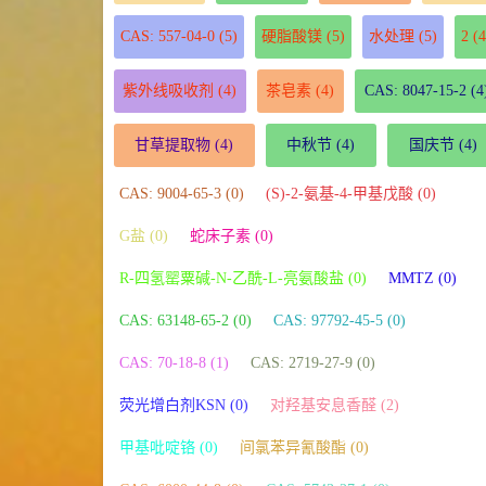
CAS: 557-04-0
(5)
硬脂酸镁
(5)
水处理
(5)
2
(4
紫外线吸收剂
(4)
茶皂素
(4)
CAS: 8047-15-2
(4
甘草提取物
(4)
中秋节
(4)
国庆节
(4)
CAS: 9004-65-3 (0)
(S)-2-氨基-4-甲基戊酸 (0)
G盐 (0)
蛇床子素 (0)
R-四氢罂粟碱-N-乙酰-L-亮氨酸盐 (0)
MMTZ (0)
CAS: 63148-65-2 (0)
CAS: 97792-45-5 (0)
CAS: 70-18-8 (1)
CAS: 2719-27-9 (0)
荧光增白剂KSN (0)
对羟基安息香醛 (2)
甲基吡啶铬 (0)
间氯苯异氰酸酯 (0)