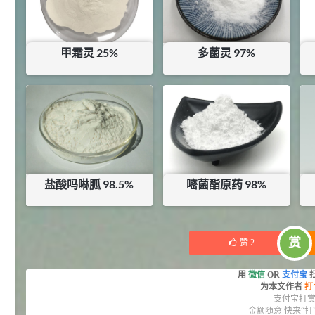
27
抗氧剂BHT 99.5%
7
¥
浏览量 - 1.64w
甲霜灵 25%
多菌灵 97%
2021-05-25
食品添加剂原料
¥
16
¥
45
11.25
库存：
10
KG
D-异抗坏血酸钠 98%
8
¥
浏览量 - 1.55w
2021-05-25
食品添加剂原料
475
盐酸吗啉胍 98.5%
嘧菌酯原药 98%
硬脂富马酸钠 99%
9
¥
浏览量 - 1.54w
¥
13.5
¥
187.5
库存：
0.29
KG
库存：
12
KG
2021-06-19
化工原料
赏
赞
2
34.8
DL-蛋氨酸 99%
10
¥
用
微信
OR
支付宝
为本文作者
打
浏览量 - 1.48w
支付宝打
金额随意 快来“打