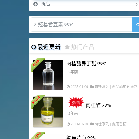
商店
7-羟基香豆素 99%
最近更新
热门产品
198
肉桂酸异丁酯 99%
¥
- 2年前
2025-01-09
肉桂系列
|
食品添加剂原料
34.8
¥
肉桂醛 99%
- 2年前
2021-07-20
肉桂系列
|
食用香精
18000
氯诺昔康 99%