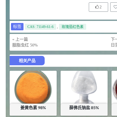
145
多效唑 90%
3
¥
2
浏览量 - 4.4w
2021-07-07
植物生长调节剂
标签
CAS: 71149-61-6
,
玫瑰茄红色素
29
N-羟甲基丙烯酰胺 98% NMA
4
¥
« 上一篇
下一
浏览量 - 1.98w
胭脂虫红 50%
日落
2021-06-22
化工原料
相关产品
92
对甲氧基苯甲醛（茴香醛）
5
¥
99.5%
浏览量 - 1.89w
2021-06-19
化工原料
69.6
S-羧甲基-L-半胱氨酸(羧甲司坦)
6
¥
98.5%
姜黄色素 98%
薛佛氏钠盐 85%
浏览量 - 1.72w
2021-05-30
化工原料