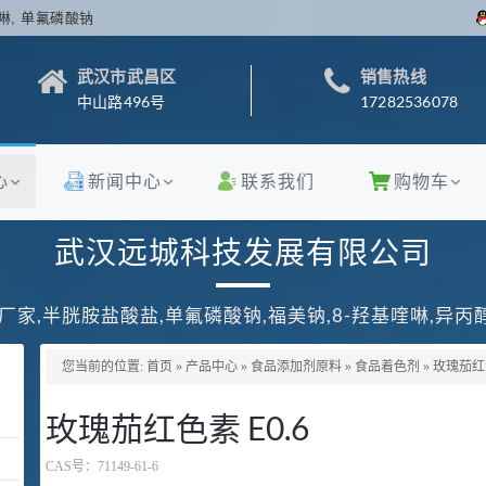
啉, 单氟磷酸钠
武汉市武昌区
销售热线
中山路496号
17282536078
心
新闻中心
联系我们
购物车
武汉远城科技发展有限公司
厂家,半胱胺盐酸盐,单氟磷酸钠,福美钠,8-羟基喹啉,异
您当前的位置:
首页
»
产品中心
»
食品添加剂原料
»
食品着色剂
»
玫瑰茄红色
玫瑰茄红色素 E0.6
CAS号：
71149-61-6