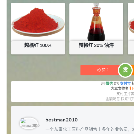
¥
432
¥
27.5
库存：
0.1
KG
27
抗氧剂BHT 99.5%
7
¥
浏览量 - 1.64w
2021-05-25
食品添加剂原料
11.25
越橘红 100%
辣椒红 20% 油溶
D-异抗坏血酸钠 98%
8
¥
浏览量 - 1.55w
暂无内容
¥
60
赏
2021-05-25
食品添加剂原料
赞
2
475
硬脂富马酸钠 99%
9
用
微信
OR
支付宝
¥
为本文作者
打
浏览量 - 1.54w
支付宝打
金额随意 快来“打
2021-06-19
化工原料
34.8
DL-蛋氨酸 99%
10
bestman2010
¥
浏览量 - 1.48w
一个从事化工原料产品销售十多年的业务员，