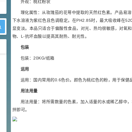
外观：桃红粉状
理化属性：从玫瑰茄的花萼中提取的天然红色素。产品易溶
下水溶液为紫红色且色调稳定。在PH2.85时，最大吸收峰在5
显变淡。本品只适合于偏酸性食品，对光、热均很敏感，对氧和
物、L-抗坏血酸以提高其耐热、耐光性。
包装
包装：20KG/纸箱
42
胍基乙酸 98%
1
¥
运用
浏览量 - 10w+
运用：国内常用的0.6色价。颜色为桃红色的粉，用于保健
2021-05-25
饲料添加剂原料
用法用量
253
乙酸橙花酯 99%
2
¥
用法用量：将所需数量的色素，加入适量的水或稀乙醇中，
浏览量 - 5.51w
拌即可。
2021-06-17
化工原料