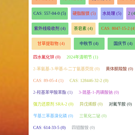
CAS: 557-04-0
(5)
硬脂酸镁
(5)
水处理
(5)
2
(4
紫外线吸收剂
(4)
茶皂素
(4)
CAS: 8047-15-2
(4
甘草提取物
(4)
中秋节
(4)
国庆节
(4)
四水氟化锌 (0)
2024年清明节 (1)
2-苯氨基-3-甲基-6-二丁氨基荧烷 (0)
黄体酮羧酸 (0)
CAS: 89-05-4 (1)
CAS: 128446-32-2 (0)
2-羟基苯甲酸苯酯 (1)
3-巯基-1-丙磺酸钠 (0)
强力还原剂 SRA-2 (0)
异戊烯醇 (0)
对氟苄胺 (0)
苄基三苯基溴化磷 (0)
三氧化二铋 (0)
CAS: 614-33-5 (0)
四钼酸铵 (0)