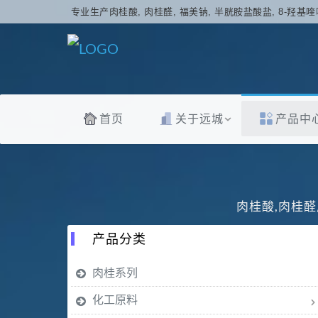
专业生产肉桂酸, 肉桂醛, 福美钠, 半胱胺盐酸盐, 8-羟基喹
首页
关于远城
产品中
肉桂酸,肉桂醛
产品分类
肉桂系列
化工原料