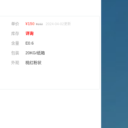
单价
¥
150
2024-04-02更新
¥
152
库存
详询
含量
E0.6
包装
20KG/纸箱
外观
桃红粉状