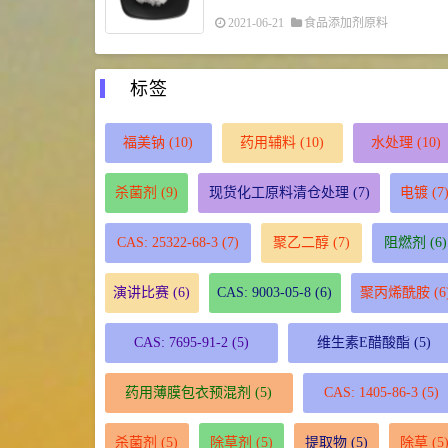
2021-06-21
食品添加剂原料
标签
福美钠
(10)
药用辅料
(10)
水处理
(10)
杀菌剂
(9)
现货化工原料清仓处理
(7)
电镀
(7
CAS: 25322-68-3
(7)
聚乙二醇
(7)
阻燃剂
(6)
演讲比赛
(6)
CAS: 9003-05-8
(6)
聚丙烯酰胺
(6
CAS: 7695-91-2
(5)
维生素E醋酸酯
(5)
药用薄膜包衣预混剂
(5)
CAS: 1405-86-3
(5)
杀菌剂
(5)
除草剂
(5)
提取物
(5)
除草
(5