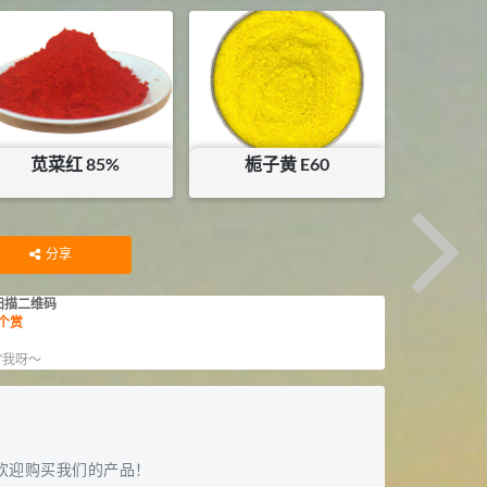
¥
138
暂无内容
苋菜红 85%
栀子黄 E60
¥
115
¥
135
分享
扫描二维码
个赏
赏
”我呀～
欢迎购买我们的产品！