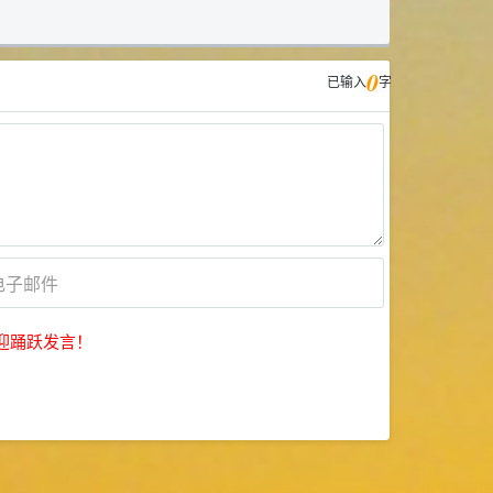
0
已输入
字
迎踊跃发言！