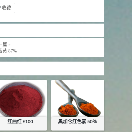
收藏
篇 »
黄 87%
红曲红 E100
黑加仑红色素 50％