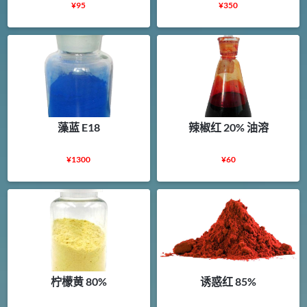
¥
95
¥
350
藻蓝 E18
辣椒红 20% 油溶
¥
1300
¥
60
柠檬黄 80%
诱惑红 85%