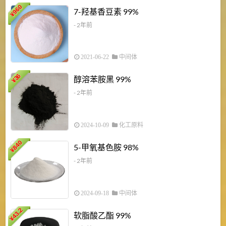
960
7-羟基香豆素 99%
¥
- 2年前
2021-06-22
中间体
1
36
醇溶苯胺黑 99%
¥
¥
- 2年前
2024-10-09
化工原料
840
4
5-甲氧基色胺 98%
¥
- 2年前
2024-09-18
中间体
43.2
3
软脂酸乙酯 99%
¥
¥