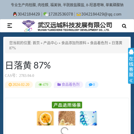
专业生产肉桂酸, 肉桂醛, 福美钠, 半胱胺盐酸盐, 8-羟基喹啉, 单氟磷酸钠
3042184429
17282536078
3042184429@qq.com
TOGGLE
NAVIGATION
您当前的位置:
首页
»
产品中心
»
食品添加剂原料
»
食品着色剂
»
日落黄
87%
日落黄 87%
CAS号：
2783-94-0
2024-02-20
479
食品着色剂
0