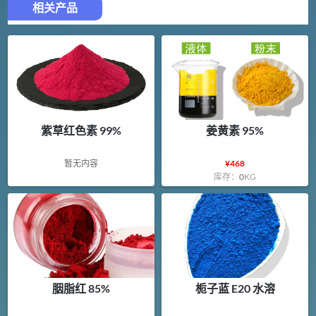
相关产品
紫草红色素 99%
姜黄素 95%
暂无内容
¥
468
库存：
0
KG
胭脂红 85%
栀子蓝 E20 水溶