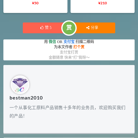
¥
50
¥
210
赏
赞
5
分享
用
微信
OR
支付宝
扫描二维码
为本文作者
打个赏
支付宝打赏
金额随意 快来“打”我呀～
bestman2010
一个从事化工原料产品销售十多年的业务员，欢迎购买我们
的产品！