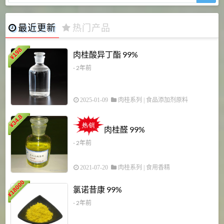
最近更新
热门产品
198
肉桂酸异丁酯 99%
¥
- 2年前
2025-01-09
肉桂系列
|
食品添加剂原料
34.8
2
¥
肉桂醛 99%
- 2年前
2021-07-20
肉桂系列
|
食用香精
18000
1
氯诺昔康 99%
¥
- 2年前