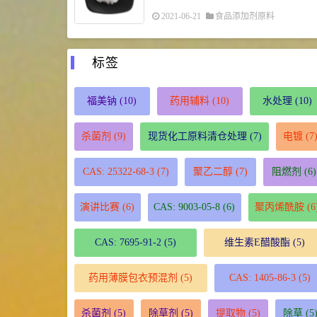
2021-06-21
食品添加剂原料
标签
福美钠
(10)
药用辅料
(10)
水处理
(10)
杀菌剂
(9)
现货化工原料清仓处理
(7)
电镀
(7
CAS: 25322-68-3
(7)
聚乙二醇
(7)
阻燃剂
(6)
演讲比赛
(6)
CAS: 9003-05-8
(6)
聚丙烯酰胺
(6
CAS: 7695-91-2
(5)
维生素E醋酸酯
(5)
药用薄膜包衣预混剂
(5)
CAS: 1405-86-3
(5)
杀菌剂
(5)
除草剂
(5)
提取物
(5)
除草
(5