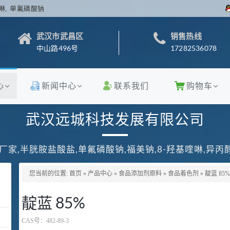
啉, 单氟磷酸钠
武汉市武昌区
销售热线
中山路496号
17282536078
心
新闻中心
联系我们
购物车
武汉远城科技发展有限公司
厂家,半胱胺盐酸盐,单氟磷酸钠,福美钠,8-羟基喹啉,异
您当前的位置:
首页
»
产品中心
»
食品添加剂原料
»
食品着色剂
»
靛蓝 85%
靛蓝 85%
CAS号：
482-89-3