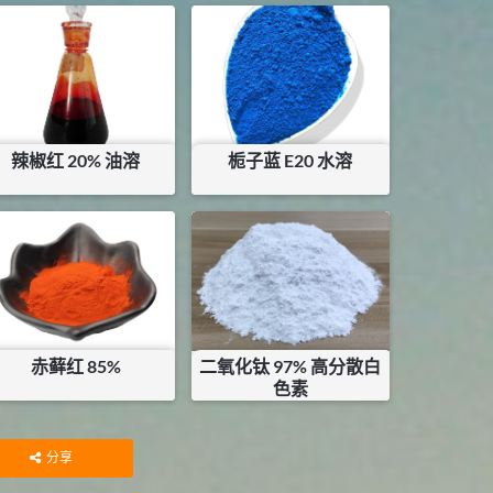
辣椒红 20% 油溶
栀子蓝 E20 水溶
¥
60
¥
350
赤藓红 85%
二氧化钛 97% 高分散白
色素
¥
950
¥
10.5
库存：
25
KG
分享