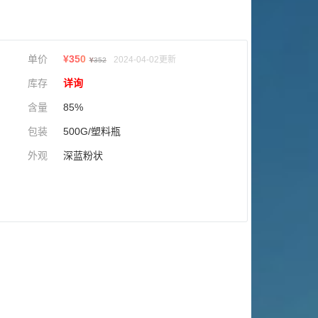
单价
¥
350
2024-04-02更新
¥
352
库存
详询
含量
85%
包装
500G/塑料瓶
外观
深蓝粉状