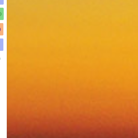
)
)
)