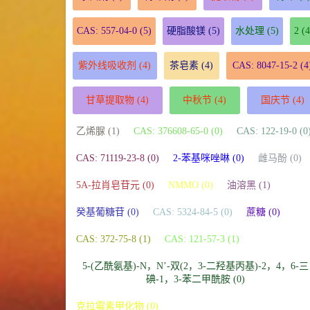
CAS: 557-04-0
(5)
硬脂酸镁
(5)
水处理
(5)
2
(4
紫外线吸收剂
(4)
茶皂素
(4)
CAS: 8047-15-2
(4
甘草提取物
(4)
中秋节
(4)
国庆节
(4)
乙烯脲 (1)
CAS: 376608-65-0 (0)
CAS: 122-19-0 (0
CAS: 71119-23-8 (0)
2-苯基咪唑啉 (0)
雌马酚 (0)
5A-拉肖皂苷元 (0)
NMMO (0)
油溶黑 (1)
癸基葡糖苷 (0)
CAS: 5324-84-5 (0)
蔗糖 (0)
CAS: 372-75-8 (1)
CAS: 121-57-3 (1)
5-(乙酰氨基)-N，N’-双(2，3-二羟基丙基)-2，4，6-三
碘-1，3-苯二甲酰胺 (0)
克拉霉素甲化物 (0)