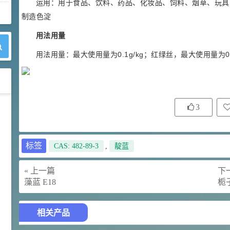
运用：用于食品、饮料、药品、化妆品、饲料、烟草、玩具
制造色淀
用法用量
用法用量：最大使用量为0.1g/kg；红绿丝，最大使用量为0.2
3
42
胍基乙酸 98%
1
¥
浏览量 - 10w+
标签
CAS: 482-89-3
,
靛蓝
2021-05-25
饲料添加剂原料
253
« 上一篇
下一
乙酸橙花酯 99%
2
¥
藻蓝 E18
栀子
浏览量 - 5.51w
2021-06-17
化工原料
相关产品