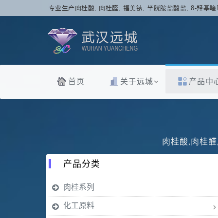
专业生产肉桂酸, 肉桂醛, 福美钠, 半胱胺盐酸盐, 8-羟基喹
首页
关于远城
产品中
肉桂酸,肉桂醛
产品分类
肉桂系列
化工原料