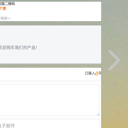
扫描二维码
个赏
赏
”我呀～
欢迎购买我们的产品！
0
已输入
字