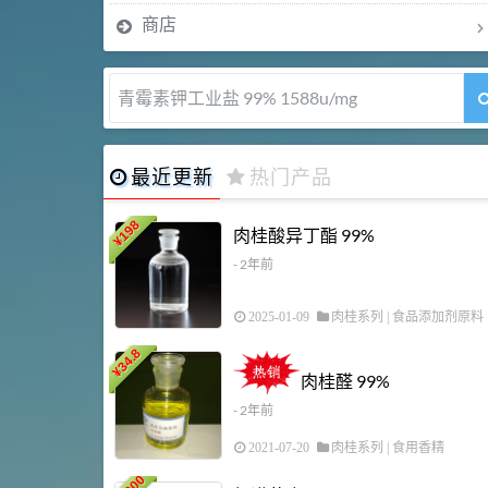
商店
7-羟基香豆素 99%
最近更新
热门产品
198
肉桂酸异丁酯 99%
¥
- 2年前
2025-01-09
肉桂系列
|
食品添加剂原料
34.8
¥
肉桂醛 99%
- 2年前
2021-07-20
肉桂系列
|
食用香精