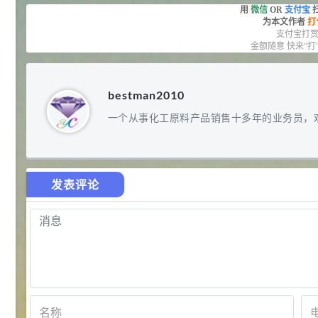
用
微信
OR
支付宝
27
为本文作者
打
抗氧剂BHT 99.5%
7
¥
支付宝打
浏览量 - 1.64w
金额随意 快来“打
2021-05-25
食品添加剂原料
bestman2010
11.25
D-异抗坏血酸钠 98%
8
一个从事化工原料产品销售十多年的业务员，
¥
浏览量 - 1.55w
2021-05-25
食品添加剂原料
发表评论
475
硬脂富马酸钠 99%
9
¥
浏览量 - 1.54w
2021-06-19
化工原料
34.8
DL-蛋氨酸 99%
10
¥
浏览量 - 1.48w