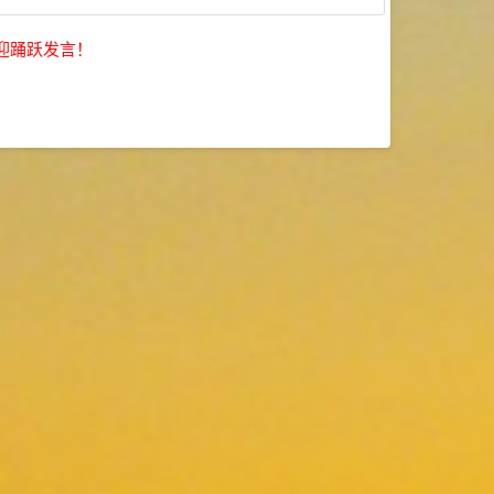
迎踊跃发言！