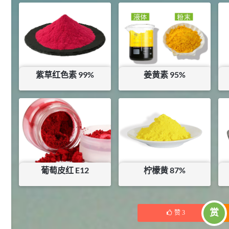
145
多效唑 90%
3
¥
浏览量 - 4.4w
2021-07-07
植物生长调节剂
29
N-羟甲基丙烯酰胺 98% NMA
4
¥
紫草红色素 99%
姜黄素 95%
浏览量 - 1.98w
暂无内容
¥
468
2021-06-22
化工原料
库存：
0
KG
92
对甲氧基苯甲醛（茴香醛）
5
¥
99.5%
浏览量 - 1.89w
2021-06-19
化工原料
葡萄皮红 E12
柠檬黄 87%
69.6
S-羧甲基-L-半胱氨酸(羧甲司坦)
6
¥
¥
580
¥
84
98.5%
赏
赞
3
浏览量 - 1.72w
2021-05-30
化工原料