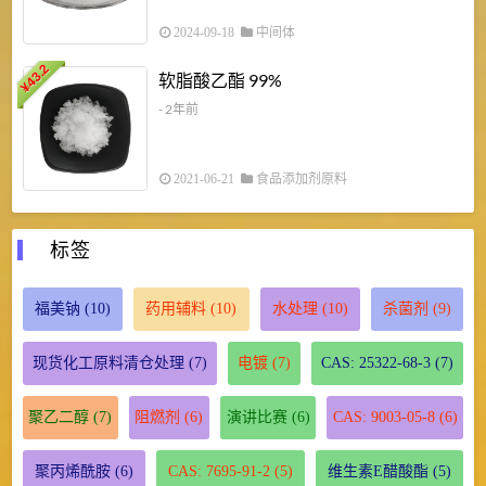
2024-09-18
中间体
43.2
3
软脂酸乙酯 99%
¥
¥
- 2年前
2021-06-21
食品添加剂原料
标签
福美钠
(10)
药用辅料
(10)
水处理
(10)
杀菌剂
(9)
现货化工原料清仓处理
(7)
电镀
(7)
CAS: 25322-68-3
(7)
聚乙二醇
(7)
阻燃剂
(6)
演讲比赛
(6)
CAS: 9003-05-8
(6)
聚丙烯酰胺
(6)
CAS: 7695-91-2
(5)
维生素E醋酸酯
(5)