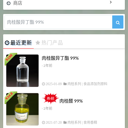
商店
肉桂酸异丁酯 99%
最近更新
热门产品
198
肉桂酸异丁酯 99%
¥
- 2年前
2025-01-09
肉桂系列
|
食品添加剂原料
34.8
2
¥
肉桂醛 99%
- 2年前
2021-07-20
肉桂系列
|
食用香精