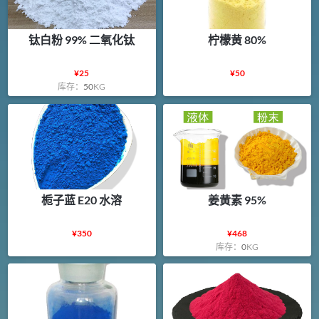
钛白粉 99% 二氧化钛
柠檬黄 80%
¥
25
¥
50
库存：
50
KG
栀子蓝 E20 水溶
姜黄素 95%
¥
350
¥
468
库存：
0
KG