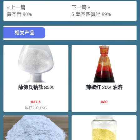
« 上一篇
下一篇 »
黄芩苷 90%
5-苯基四氮唑 99%
相关产品
薛佛氏钠盐 85%
辣椒红 20% 油溶
¥
27.5
¥
60
库存：
0.1
KG