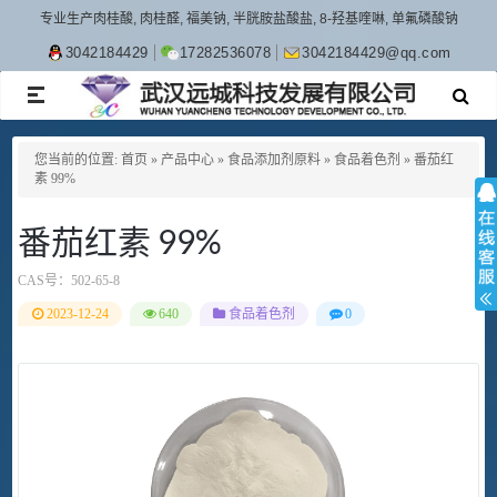
专业生产肉桂酸, 肉桂醛, 福美钠, 半胱胺盐酸盐, 8-羟基喹啉, 单氟磷酸钠
3042184429
17282536078
3042184429@qq.com
TOGGLE
NAVIGATION
您当前的位置:
首页
»
产品中心
»
食品添加剂原料
»
食品着色剂
»
番茄红
素 99%
番茄红素 99%
CAS号：
502-65-8
2023-12-24
640
食品着色剂
0