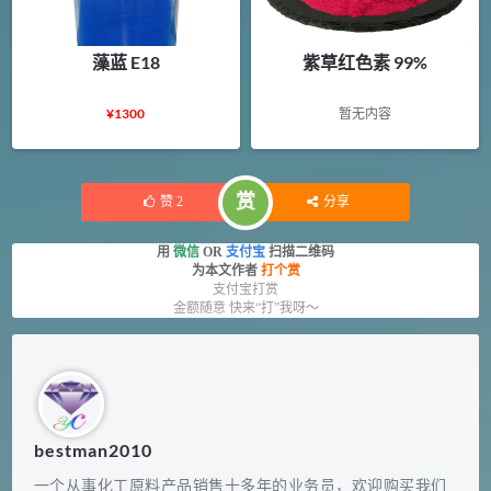
藻蓝 E18
紫草红色素 99%
¥
1300
暂无内容
赏
赞
2
分享
用
微信
OR
支付宝
扫描二维码
为本文作者
打个赏
支付宝打赏
金额随意 快来“打”我呀～
bestman2010
一个从事化工原料产品销售十多年的业务员，欢迎购买我们