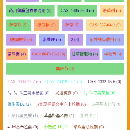
药用薄膜包衣预混剂
(5)
CAS: 1405-86-3
(5)
杀菌剂
(5)
除草剂
(5)
提取物
(5)
除草
(5)
CAS: 557-04-0
(5)
硬脂酸镁
(5)
水处理
(5)
2
(4)
紫外线吸收剂
(4)
茶皂素
(4)
CAS: 8047-15-2
(4)
甘草提取物
(4)
中秋节
(4)
国庆节
(4)
CAS: 9004-77-7 (0)
CAS: 75319-48-1 (0)
CAS: 1332-65-6 (0)
3，5，6-三氯水杨酸 (0)
龙脑纯露 (0)
2，6-二氯苄腈 (0)
维生素D2 (2)
js实现标题文字向上轮播 (0)
3-羟基肉桂酸 (0)
L-硒代蛋氨酸 (1)
苯基羟基乙酸 (1)
莠去津 (1)
4′-甲基苯乙酮 (0)
分散红 11 (1)
珍珠岩助滤剂 (0)