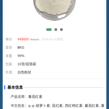
单价
¥
45000
2024-04-02更新
¥
46000
库存
0
KG
含量
99%
包装
10克/铝箔袋
外观
白色粉状
基本信息
产品名称：番茄红素
中文别名：ψ,ψ-胡萝卜素; 茄红素; 西红柿红素; 蕃茄红素; 番