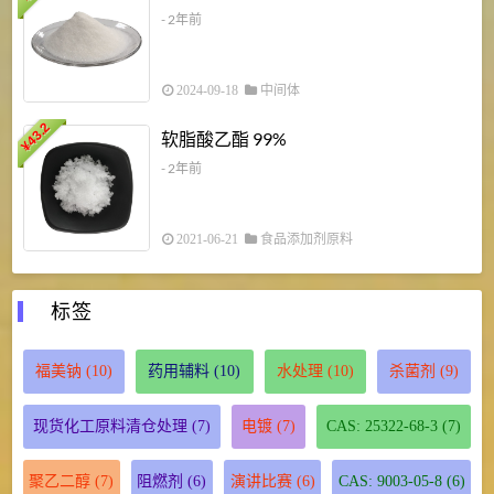
- 2年前
2024-09-18
中间体
43.2
3
软脂酸乙酯 99%
¥
¥
- 2年前
2021-06-21
食品添加剂原料
标签
福美钠
(10)
药用辅料
(10)
水处理
(10)
杀菌剂
(9)
现货化工原料清仓处理
(7)
电镀
(7)
CAS: 25322-68-3
(7)
聚乙二醇
(7)
阻燃剂
(6)
演讲比赛
(6)
CAS: 9003-05-8
(6)