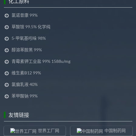
化工原料
氯诺昔康 99%
草酸铵 99.5% 化学纯
5-甲氧基吲哚 98%
醇溶苯胺黑 99%
青霉素钾工业盐 99% 1588u/mg
维生素B12 99%
氯偏乳液 40%
苯甲酸钠 99%
友情链接
世界工厂网
中国制药网