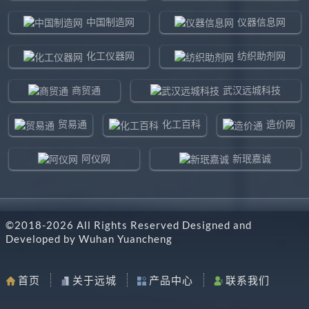
中国制造网
仪器信息网
化工仪器网
纺织助剂网
商贸通
武汉远城科技
贸易通
化工百科
造价网
阿仪网
新珉嘉诚
环球贸易网
960化工网
©2018-
2026
All Rights Reserved Designed and
东北制造网
药智通
Developed by
Wuhan Yuancheng
搜了网
八方资源网
首页
关于远城
产品中心
联系我们
马可波罗网
阿仪网远城科技