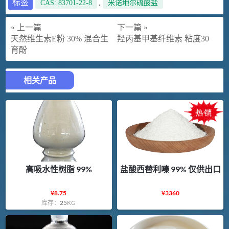
标签
CAS: 83701-22-8
,
米诺地尔硫酸盐
« 上一篇
下一篇 »
天然维生素E粉 30% 混合生
羟丙基甲基纤维素 粘度30
育酚
相关产品
高吸水性树脂 99%
盐酸西替利嗪 99% 仅供出口
¥
8.75
¥
3360
库存：
25
KG