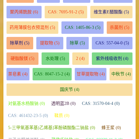
聚丙烯酰胺
(6)
CAS: 7695-91-2
(5)
维生素E醋酸酯
(5)
药用薄膜包衣预混剂
(5)
CAS: 1405-86-3
(5)
杀菌剂
(5)
除草剂
(5)
提取物
(5)
除草
(5)
CAS: 557-04-0
(5)
硬脂酸镁
(5)
水处理
(5)
2
(4)
紫外线吸收剂
(4)
茶皂素
(4)
CAS: 8047-15-2
(4)
甘草提取物
(4)
中秋节
(4)
国庆节
(4)
对氨基水杨酸钠 (0)
透明蓝2B (0)
CAS: 31570-04-4 (0)
CAS: 461432-23-5 (0)
鞣质 (0)
5-三甲氧基苯基)乙烯基]苯酚磷酸酯二钠盐 (0)
蜂王浆 (0)