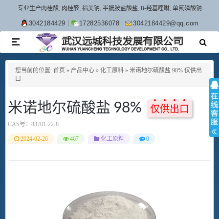
专业生产肉桂酸, 肉桂醛, 福美钠, 半胱胺盐酸盐, 8-羟基喹啉, 单氟磷酸钠
3042184429
17282536078
3042184429@qq.com
TOGGLE
NAVIGATION
您当前的位置:
首页
»
产品中心
»
化工原料
»
米诺地尔硫酸盐 98% 仅供出
口
米诺地尔硫酸盐 98%
仅供出口
CAS号：
83701-22-8
2024-02-26
467
化工原料
0