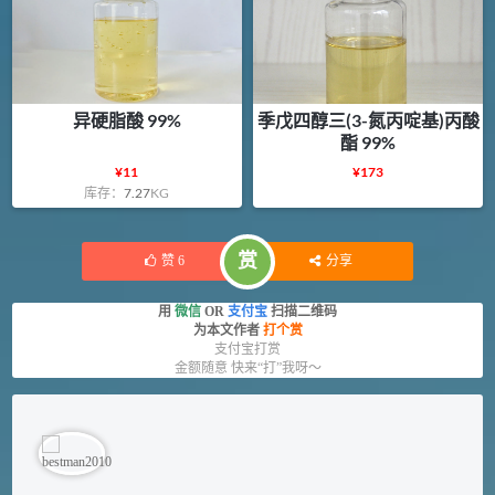
异硬脂酸 99%
季戊四醇三(3-氮丙啶基)丙酸
酯 99%
¥
11
¥
173
库存：
7.27
KG
赏
赞
6
分享
用
微信
OR
支付宝
扫描二维码
为本文作者
打个赏
支付宝打赏
金额随意 快来“打”我呀～