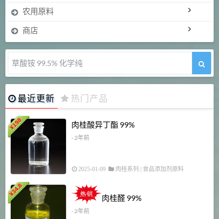
农用原料
商店
草酸铵 99.5% 化学纯
最近更新
热门产品
198
肉桂酸异丁酯 99%
¥
- 2年前
2025-01-09
肉桂系列
|
食品添加剂原料
34.8
2
¥
肉桂醛 99%
- 2年前