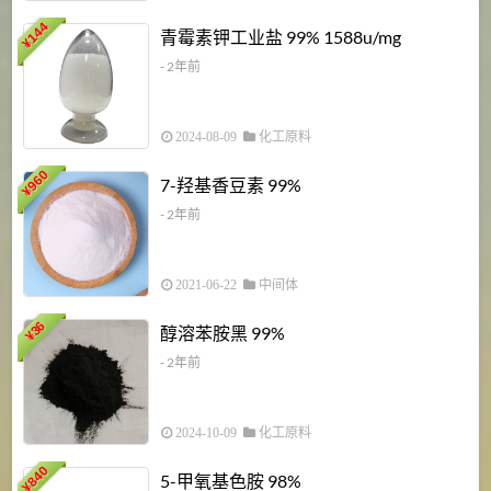
6
144
青霉素钾工业盐 99% 1588u/mg
¥
¥
- 2年前
2024-08-09
化工原料
960
7-羟基香豆素 99%
¥
- 2年前
2021-06-22
中间体
1
36
醇溶苯胺黑 99%
¥
¥
- 2年前
2024-10-09
化工原料
840
4
5-甲氧基色胺 98%
¥