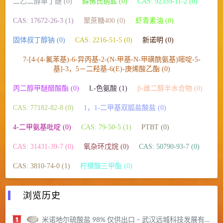
二乙二醇单丁醚 (0)
薛佛氏钠盐 (0)
CAS: 92339-11-2 (0)
CAS: 17672-26-3 (1)
聚蔗糖400 (0)
虾青素油 (0)
固体叔丁醇钠 (0)
CAS: 2216-51-5 (0)
新诺明 (0)
7-[4-(4-氟苯基)-6-异丙基-2-(N-甲基-N-甲磺酰氨基)嘧啶-5-
基]-3，5－二羟基-6(E)-庚烯酸乙酯 (0)
丙二醇甲醚醋酸酯 (0)
L-色氨酸 (1)
β-雌二醇半水合物 (0)
CAS: 77182-82-8 (0)
1，1-二甲基双胍盐酸盐 (0)
4-二甲氨基吡啶 (0)
CAS: 79-50-5 (1)
PTBT (0)
CAS: 31431-39-7 (0)
氧杂环戊烷 (0)
CAS: 50790-93-7 (0)
CAS: 3810-74-0 (1)
柠檬酸三甲酯 (0)
浏览历史
米诺地尔硫酸盐 98% 仅供出口 – 武汉远城科技发展有限公司