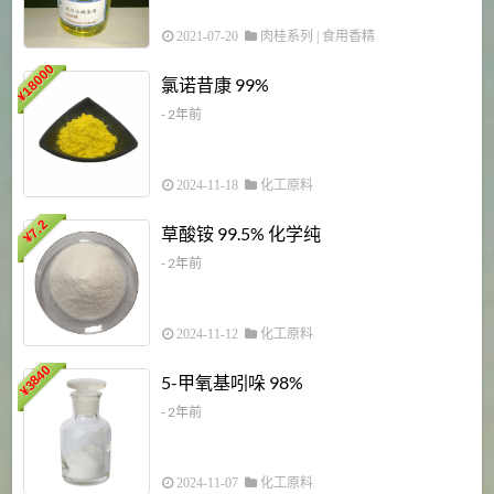
2021-07-20
肉桂系列
|
食用香精
18000
1
氯诺昔康 99%
¥
- 2年前
2024-11-18
化工原料
7.2
草酸铵 99.5% 化学纯
¥
- 2年前
2024-11-12
化工原料
3840
5-甲氧基吲哚 98%
¥
- 2年前
2024-11-07
化工原料