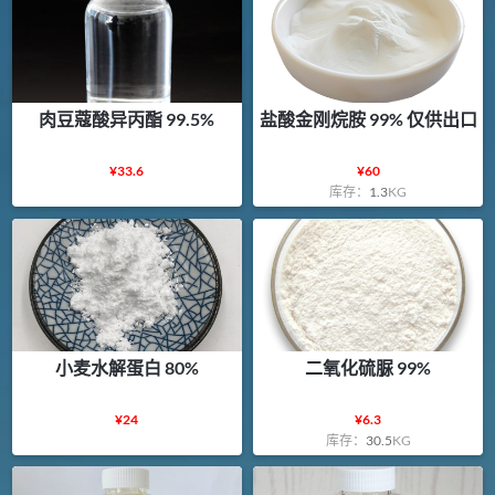
肉豆蔻酸异丙酯 99.5%
盐酸金刚烷胺 99% 仅供出口
¥
33.6
¥
60
库存：
1.3
KG
小麦水解蛋白 80%
二氧化硫脲 99%
¥
24
¥
6.3
库存：
30.5
KG