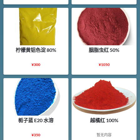
柠檬黄铝色淀 80%
胭脂虫红 50%
¥
300
¥
1050
栀子蓝 E20 水溶
越橘红 100%
¥
350
暂无内容