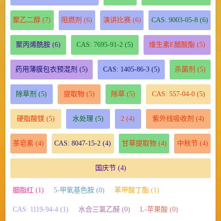
聚乙二醇
(7)
阻燃剂
(6)
演讲比赛
(6)
CAS: 9003-05-8
(6)
聚丙烯酰胺
(6)
CAS: 7695-91-2
(5)
维生素E醋酸酯
(5)
药用薄膜包衣预混剂
(5)
CAS: 1405-86-3
(5)
杀菌剂
(5)
除草剂
(5)
提取物
(5)
除草
(5)
CAS: 557-04-0
(5)
硬脂酸镁
(5)
水处理
(5)
2
(4)
紫外线吸收剂
(4)
茶皂素
(4)
CAS: 8047-15-2
(4)
甘草提取物
(4)
中秋节
(4)
国庆节
(4)
胭脂红 (1)
5-甲氧基色胺 (0)
苯甲酸丁酯 (1)
CAS: 1119-94-4 (1)
水合三氯乙醛 (0)
L-苹果酸 (0)