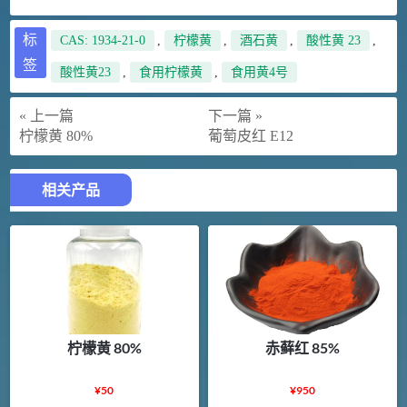
标
CAS: 1934-21-0
,
柠檬黄
,
酒石黄
,
酸性黄 23
,
签
酸性黄23
,
食用柠檬黄
,
食用黄4号
« 上一篇
下一篇 »
柠檬黄 80%
葡萄皮红 E12
相关产品
柠檬黄 80%
赤藓红 85%
¥
50
¥
950