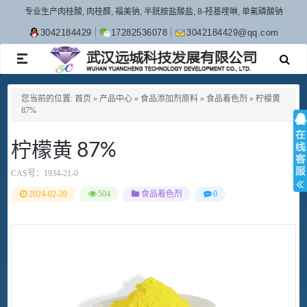
专业生产肉桂酸, 肉桂醛, 福美钠, 半胱胺盐酸盐, 8-羟基喹啉, 单氟磷酸钠
3042184429
17282536078
3042184429@qq.com
TOGGLE
NAVIGATION
您当前的位置:
首页
»
产品中心
»
食品添加剂原料
»
食品着色剂
»
柠檬黄
87%
柠檬黄 87%
CAS号：
1934-21-0
2024-02-20
504
食品着色剂
0