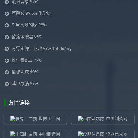
氯诺昔康 99%
草酸铵 99.5% 化学纯
5-甲氧基吲哚 98%
醇溶苯胺黑 99%
青霉素钾工业盐 99% 1588u/mg
维生素B12 99%
氯偏乳液 40%
苯甲酸钠 99%
友情链接
世界工厂网
中国制药网
中国制造网
仪器信息网