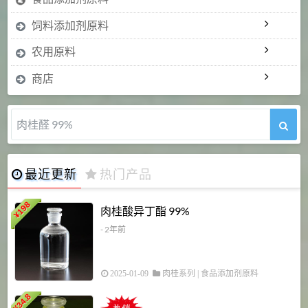
饲料添加剂原料
农用原料
商店
氯诺昔康 99%
最近更新
热门产品
198
肉桂酸异丁酯 99%
¥
- 2年前
2025-01-09
肉桂系列
|
食品添加剂原料
34.8
2