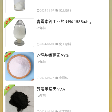
2024-11-07
化工原料
6
144
青霉素钾工业盐 99% 1588u/mg
¥
¥
- 2年前
2024-08-09
化工原料
960
7-羟基香豆素 99%
¥
- 2年前
2021-06-22
中间体
1
36
醇溶苯胺黑 99%
¥
¥
- 2年前
2024-10-09
化工原料