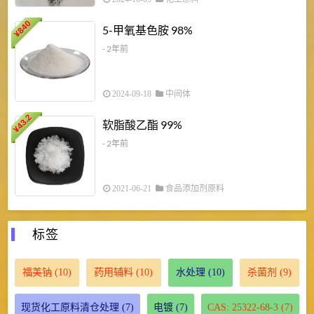
840
4
5-甲氧基色胺 98%
¥
- 2年前
2024-09-18
中间体
43.2
3
软脂酸乙酯 99%
¥
¥
- 2年前
2021-06-21
食品添加剂原料
标签
福美钠
(10)
药用辅料
(10)
水处理
(10)
杀菌剂
(9)
现货化工原料清仓处理
(7)
电镀
(7)
CAS: 25322-68-3
(7)