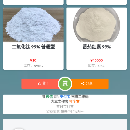
二氧化钛 99% 普通型
番茄红素 99%
¥
10
¥
45000
库存：
59
KG
库存：
0
KG
赏
赞
4
分享
用
微信
OR
支付宝
扫描二维码
为本文作者
打个赏
支付宝打赏
金额随意 快来“打”我呀～