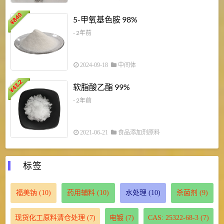
840
4
5-甲氧基色胺 98%
¥
- 2年前
2024-09-18
中间体
43.2
3
软脂酸乙酯 99%
¥
¥
- 2年前
2021-06-21
食品添加剂原料
标签
福美钠
(10)
药用辅料
(10)
水处理
(10)
杀菌剂
(9)
现货化工原料清仓处理
(7)
电镀
(7)
CAS: 25322-68-3
(7)