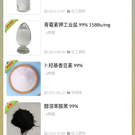
2024-11-07
化工原料
6
144
青霉素钾工业盐 99% 1588u/mg
¥
¥
- 2年前
2024-08-09
化工原料
960
7-羟基香豆素 99%
¥
- 2年前
2021-06-22
中间体
1
36
醇溶苯胺黑 99%
¥
¥
- 2年前
2024-10-09
化工原料