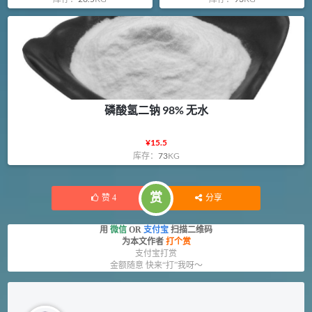
磷酸氢二钠 98% 无水
¥
15.5
库存：
73
KG
赏
赞
4
分享
用
微信
OR
支付宝
扫描二维码
为本文作者
打个赏
支付宝打赏
金额随意 快来“打”我呀～