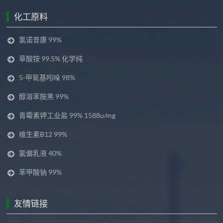
化工原料
氯诺昔康 99%
草酸铵 99.5% 化学纯
5-甲氧基吲哚 98%
醇溶苯胺黑 99%
青霉素钾工业盐 99% 1588u/mg
维生素B12 99%
氯偏乳液 40%
苯甲酸钠 99%
友情链接