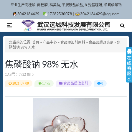
专业生产肉桂酸, 肉桂醛, 福美钠, 半胱胺盐酸盐, 8-羟基喹啉, 单氟磷酸钠
3042184429
17282536078
3042184429@qq.com
TOGGLE
NAVIGATION
您当前的位置:
首页
»
产品中心
»
食品添加剂原料
»
食品品质改良剂
»
焦
磷酸钠 98% 无水
焦磷酸钠 98% 无水
CAS号：
7722-88-5
2021-07-09
1.47k
食品品质改良剂
0