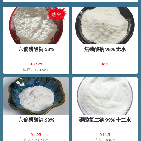
六偏磷酸钠 68%
焦磷酸钠 98% 无水
¥
3.575
¥
12
库存：
173.5
KG
六偏磷酸钠 68%
磷酸氢二钠 99% 十二水
¥
4.05
¥
14.5
库存：
26.5
KG
库存：
93
KG