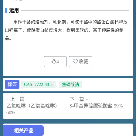
运用
用作干酪的熔融剂、乳化剂，可使干酪中的酪蛋白酸钙释放
出钙离子，使酪蛋白黏度增大，得到柔软的、富于伸展性的制
品。
4
收藏
标签
CAS: 7722-88-5
,
焦磷酸钠
« 上一篇
下一篇 »
乙氧喹啉（乙氧基喹啉）
S-甲基异硫脲硫酸盐 99%
60%
相关产品