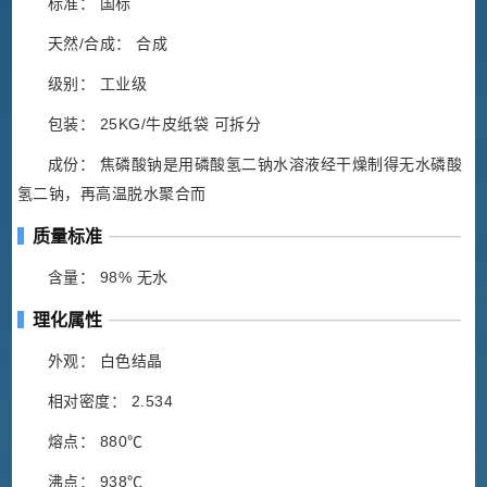
标准： 国标
天然/合成： 合成
级别： 工业级
包装： 25KG/牛皮纸袋 可拆分
成份： 焦磷酸钠是用磷酸氢二钠水溶液经干燥制得无水磷酸
氢二钠，再高温脱水聚合而
质量标准
含量： 98% 无水
理化属性
外观： 白色结晶
相对密度： 2.534
熔点： 880℃
沸点： 938℃