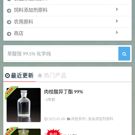
饲料添加剂原料
农用原料
商店
5-甲氧基吲哚 98%
最近更新
热门产品
198
肉桂酸异丁酯 99%
¥
- 2年前
2025-01-09
肉桂系列
|
食品添加剂原料
34.8
2
¥