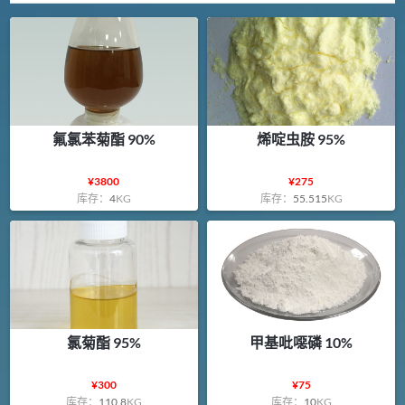
氟氯苯菊酯 90%
烯啶虫胺 95%
¥
3800
¥
275
库存：
4
KG
库存：
55.515
KG
氯菊酯 95%
甲基吡噁磷 10%
¥
300
¥
75
库存：
110.8
KG
库存：
10
KG