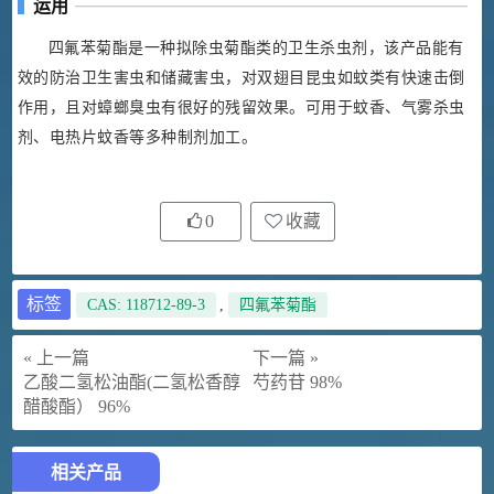
运用
四氟苯菊酯是一种拟除虫菊酯类的卫生杀虫剂，该产品能有
效的防治卫生害虫和储藏害虫，对双翅目昆虫如蚊类有快速击倒
作用，且对蟑螂臭虫有很好的残留效果。可用于蚊香、气雾杀虫
剂、电热片蚊香等多种制剂加工。
0
收藏
标签
CAS: 118712-89-3
,
四氟苯菊酯
« 上一篇
下一篇 »
乙酸二氢松油酯(二氢松香醇
芍药苷 98%
醋酸酯） 96%
相关产品