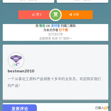
赏
赞
0
分享
用
微信
OR
支付宝
扫描二维码
为本文作者
打个赏
支付宝打赏
金额随意 快来“打”我呀～
bestman2010
一个从事化工原料产品销售十多年的业务员，欢迎购买我们
的产品！
0
已输入
字
发表评论