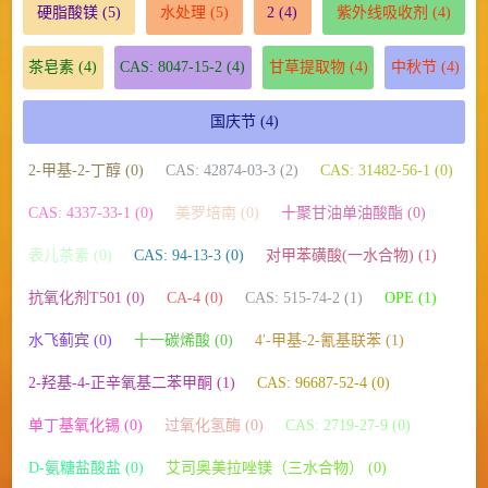
硬脂酸镁
(5)
水处理
(5)
2
(4)
紫外线吸收剂
(4)
茶皂素
(4)
CAS: 8047-15-2
(4)
甘草提取物
(4)
中秋节
(4)
国庆节
(4)
2-甲基-2-丁醇 (0)
CAS: 42874-03-3 (2)
CAS: 31482-56-1 (0)
CAS: 4337-33-1 (0)
美罗培南 (0)
十聚甘油单油酸酯 (0)
表儿茶素 (0)
CAS: 94-13-3 (0)
对甲苯磺酸(一水合物) (1)
抗氧化剂T501 (0)
CA-4 (0)
CAS: 515-74-2 (1)
OPE (1)
水飞蓟宾 (0)
十一碳烯酸 (0)
4′-甲基-2-氰基联苯 (1)
2-羟基-4-正辛氧基二苯甲酮 (1)
CAS: 96687-52-4 (0)
单丁基氧化锡 (0)
过氧化氢酶 (0)
CAS: 2719-27-9 (0)
D-氨糖盐酸盐 (0)
艾司奥美拉唑镁（三水合物） (0)