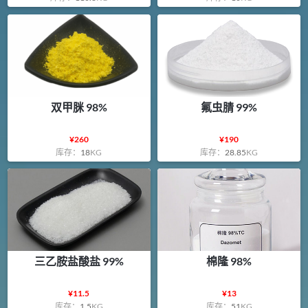
双甲脒 98%
氟虫腈 99%
¥
260
¥
190
库存：
18
KG
库存：
28.85
KG
三乙胺盐酸盐 99%
棉隆 98%
¥
11.5
¥
13
库存：
1.5
KG
库存：
51
KG