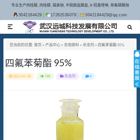
专业生产肉桂酸, 肉桂醛, 福美钠, 半胱胺盐酸盐, 8-羟基喹啉, 单氟磷酸钠
3042184429
17282536078
3042184429@qq.com
TOGGLE
NAVIGATION
您当前的位置:
首页
»
产品中心
»
农用原料
»
杀虫剂
»
四氟苯菊酯 95%
四氟苯菊酯 95%
2023-01-28
749
杀虫剂
0