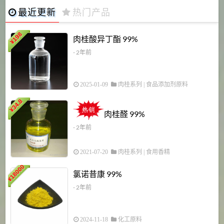
最近更新
热门产品
198
肉桂酸异丁酯 99%
¥
- 2年前
2025-01-09
肉桂系列
|
食品添加剂原料
34.8
2
¥
肉桂醛 99%
- 2年前
2021-07-20
肉桂系列
|
食用香精
18000
1
氯诺昔康 99%
¥
- 2年前
2024-11-18
化工原料