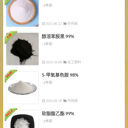
- 2年前
2021-06-22
中间体
1
36
醇溶苯胺黑 99%
¥
¥
- 2年前
2024-10-09
化工原料
840
4
5-甲氧基色胺 98%
¥
- 2年前
2024-09-18
中间体
43.2
3
软脂酸乙酯 99%
¥
¥
- 2年前