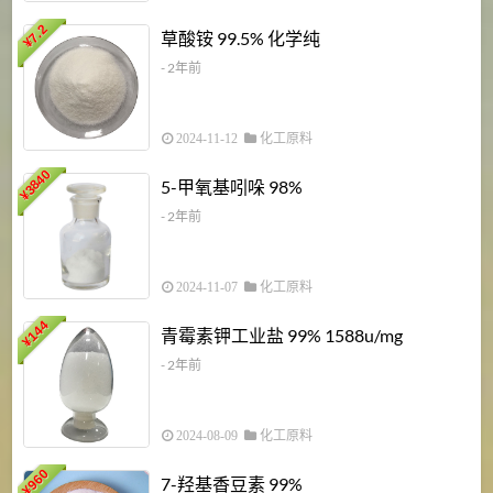
7.2
草酸铵 99.5% 化学纯
¥
- 2年前
2024-11-12
化工原料
3840
5-甲氧基吲哚 98%
¥
- 2年前
2024-11-07
化工原料
6
144
青霉素钾工业盐 99% 1588u/mg
¥
¥
- 2年前
2024-08-09
化工原料
960
7-羟基香豆素 99%
¥