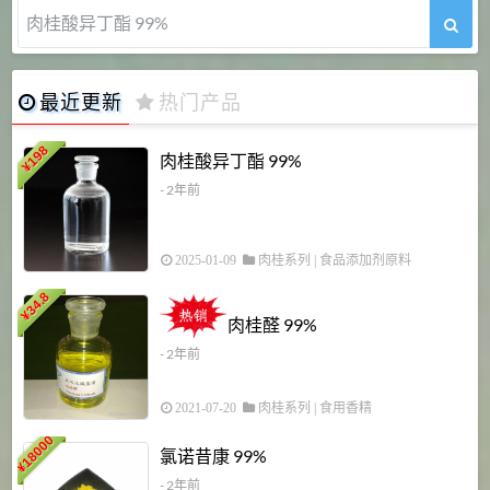
肉桂醛 99%
最近更新
热门产品
198
肉桂酸异丁酯 99%
¥
- 2年前
2025-01-09
肉桂系列
|
食品添加剂原料
34.8
2
¥
肉桂醛 99%
- 2年前
2021-07-20
肉桂系列
|
食用香精
18000
1
氯诺昔康 99%
¥
- 2年前