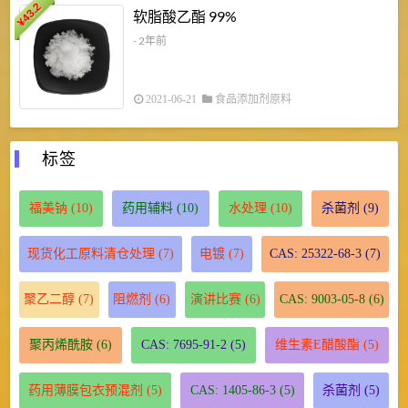
43.2
3
软脂酸乙酯 99%
¥
¥
- 2年前
2021-06-21
食品添加剂原料
标签
福美钠
(10)
药用辅料
(10)
水处理
(10)
杀菌剂
(9)
现货化工原料清仓处理
(7)
电镀
(7)
CAS: 25322-68-3
(7)
聚乙二醇
(7)
阻燃剂
(6)
演讲比赛
(6)
CAS: 9003-05-8
(6)
聚丙烯酰胺
(6)
CAS: 7695-91-2
(5)
维生素E醋酸酯
(5)
药用薄膜包衣预混剂
(5)
CAS: 1405-86-3
(5)
杀菌剂
(5)