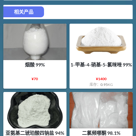
相关产品
烟酸 99%
1-甲基-4-硝基-5-氯咪唑 99%
¥
70
¥
1400
库存：
0.95
KG
亚氨基二琥珀酸四钠盐 94%
二氯频哪酮 98.1%