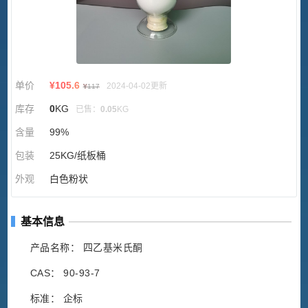
单价
¥
105.6
2024-04-02更新
¥
117
库存
0
KG
已售：
0.05
KG
含量
99%
包装
25KG/纸板桶
外观
白色粉状
基本信息
产品名称： 四乙基米氏酮
CAS： 90-93-7
标准： 企标