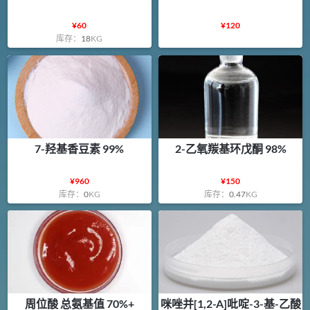
¥
60
¥
120
库存：
18
KG
7-羟基香豆素 99%
2-乙氧羰基环戊酮 98%
¥
960
¥
150
库存：
0
KG
库存：
0.47
KG
周位酸 总氨基值 70%+
咪唑并[1,2-A]吡啶-3-基-乙酸