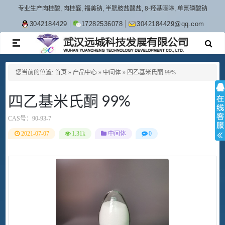
专业生产肉桂酸, 肉桂醛, 福美钠, 半胱胺盐酸盐, 8-羟基喹啉, 单氟磷酸钠
3042184429
17282536078
3042184429@qq.com
TOGGLE
NAVIGATION
您当前的位置:
首页
»
产品中心
»
中间体
»
四乙基米氏酮 99%
四乙基米氏酮 99%
CAS号：
90-93-7
2021-07-07
1.31k
中间体
0