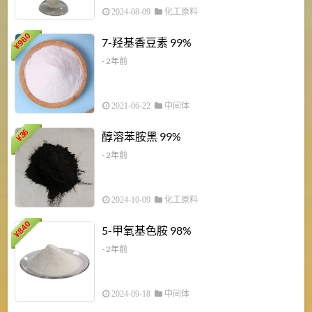
2024-08-09
化工原料
960
7-羟基香豆素 99%
¥
- 2年前
2021-06-22
中间体
1
36
醇溶苯胺黑 99%
¥
¥
- 2年前
2024-10-09
化工原料
840
4
5-甲氧基色胺 98%
¥
- 2年前
2024-09-18
中间体