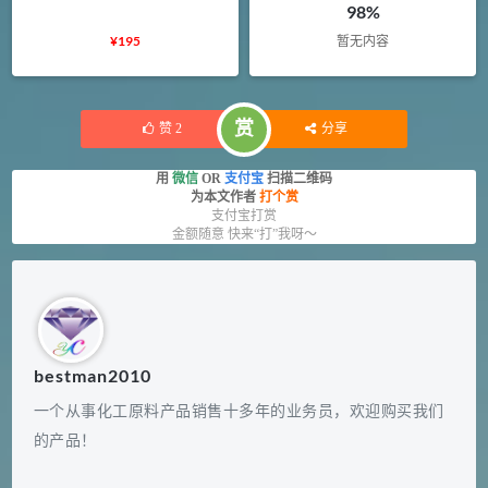
98%
¥
195
暂无内容
赏
赞
2
分享
用
微信
OR
支付宝
扫描二维码
为本文作者
打个赏
支付宝打赏
金额随意 快来“打”我呀～
bestman2010
一个从事化工原料产品销售十多年的业务员，欢迎购买我们
的产品！