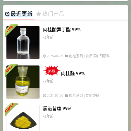
最近更新
热门产品
198
肉桂酸异丁酯 99%
¥
- 2年前
2025-01-09
肉桂系列
|
食品添加剂原料
34.8
2
¥
肉桂醛 99%
- 2年前
2021-07-20
肉桂系列
|
食用香精
18000
1
氯诺昔康 99%
¥
- 2年前