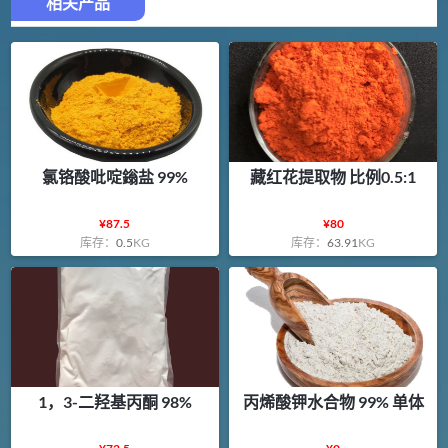
相关产品
氯铬酸吡啶鎓盐 99%
藏红花提取物 比例0.5:1
¥
87.5
¥
80
库存：
0.5
KG
库存：
63.91
KG
1，3-二羟基丙酮 98%
丙烯酸钾水合物 99% 单体