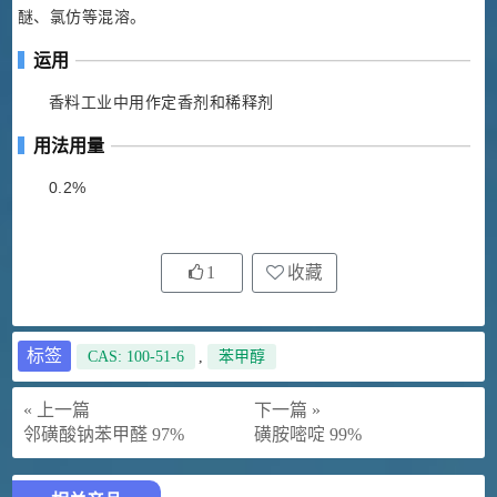
醚、氯仿等混溶。
运用
香料工业中用作定香剂和稀释剂
用法用量
0.2%
1
收藏
标签
CAS: 100-51-6
,
苯甲醇
« 上一篇
下一篇 »
邻磺酸钠苯甲醛 97%
磺胺嘧啶 99%