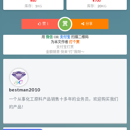
¥
60
¥
700
库存：
1
KG
库存：
20
KG
赏
赞
1
分享
用
微信
OR
支付宝
扫描二维码
为本文作者
打个赏
支付宝打赏
金额随意 快来“打”我呀～
bestman2010
一个从事化工原料产品销售十多年的业务员，欢迎购买我们
的产品！