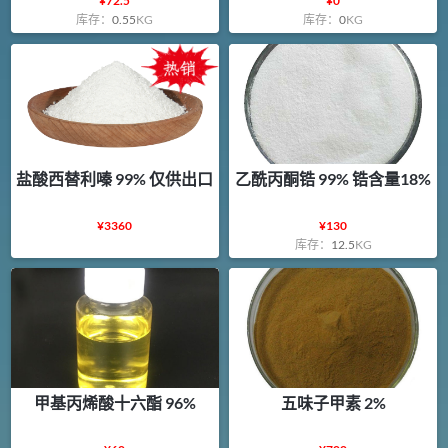
¥
72.5
¥
0
库存：
0.55
KG
库存：
0
KG
盐酸西替利嗪 99% 仅供出口
乙酰丙酮锆 99% 锆含量18%
¥
3360
¥
130
库存：
12.5
KG
甲基丙烯酸十六酯 96%
五味子甲素 2%