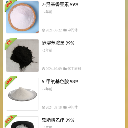
960
7-羟基香豆素 99%
¥
- 2年前
2021-06-22
中间体
1
36
醇溶苯胺黑 99%
¥
¥
- 2年前
2024-10-09
化工原料
840
4
5-甲氧基色胺 98%
¥
- 2年前
2024-09-18
中间体
43.2
3
软脂酸乙酯 99%
¥
¥
- 2年前