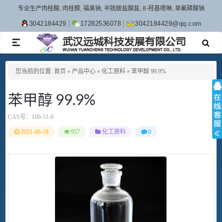
专业生产肉桂酸, 肉桂醛, 福美钠, 半胱胺盐酸盐, 8-羟基喹啉, 单氟磷酸钠
3042184429
17282536078
3042184429@qq.com
TOGGLE
NAVIGATION
您当前的位置:
首页
»
产品中心
»
化工原料
»
苯甲醇 99.9%
苯甲醇 99.9%
CAS号：
100-51-6
2021-06-18
957
化工原料
0