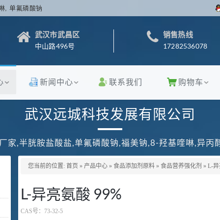
啉, 单氟磷酸钠
武汉市武昌区
销售热线
中山路496号
17282536078
心
新闻中心
联系我们
购物车
武汉远城科技发展有限公司
厂家,半胱胺盐酸盐,单氟磷酸钠,福美钠,8-羟基喹啉,异
您当前的位置:
首页
»
产品中心
»
食品添加剂原料
»
食品营养强化剂
»
L-异
L-异亮氨酸 99%
CAS号：
73-32-5