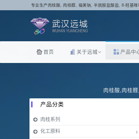
专业生产肉桂酸, 肉桂醛, 福美钠, 半胱胺盐酸盐, 8-羟基喹
首页
关于远城
产品中
肉桂酸,肉桂醛
产品分类
肉桂系列
化工原料