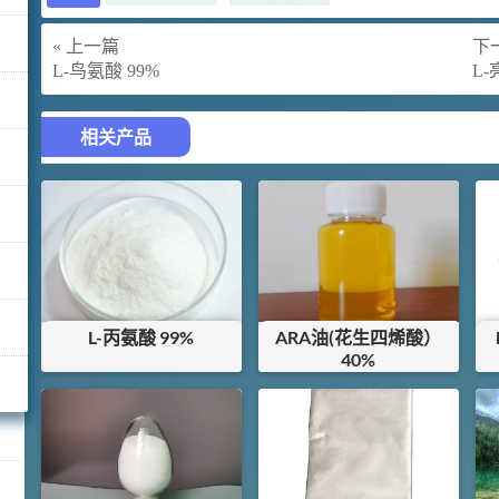
« 上一篇
下一
L-鸟氨酸 99%
L-
相关产品
L-丙氨酸 99%
ARA油(花生四烯酸）
40%
¥
21.6
¥
180
库存：
0
KG
库存：
4
KG