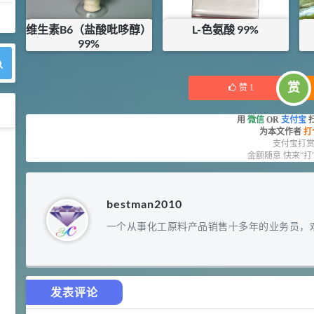
维生素B6（盐酸吡哆醇）
L-色氨酸 99%
99%
¥
260
¥
84
赏
赞
1
用
微信
OR
支付宝
为本文作者
打
支付宝打
42
胍基乙酸 98%
1
¥
金额随意 快来“打
浏览量 - 10w+
bestman2010
2021-05-25
饲料添加剂原料
一个从事化工原料产品销售十多年的业务员，
253
乙酸橙花酯 99%
2
¥
浏览量 - 5.51w
2021-06-17
化工原料
发表评论