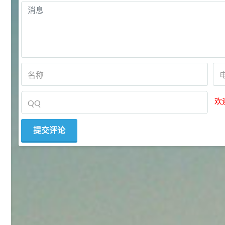
145
多效唑 90%
3
¥
浏览量 - 4.4w
2021-07-07
植物生长调节剂
29
N-羟甲基丙烯酰胺 98% NMA
4
¥
浏览量 - 1.98w
欢
2021-06-22
化工原料
92
对甲氧基苯甲醛（茴香醛）
5
¥
99.5%
浏览量 - 1.89w
2021-06-19
化工原料
69.6
S-羧甲基-L-半胱氨酸(羧甲司坦)
6
¥
98.5%
浏览量 - 1.72w
2021-05-30
化工原料