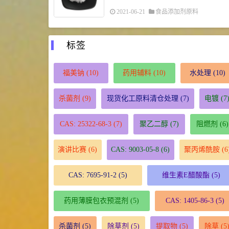
2021-06-21
食品添加剂原料
标签
福美钠
(10)
药用辅料
(10)
水处理
(10)
杀菌剂
(9)
现货化工原料清仓处理
(7)
电镀
(7
CAS: 25322-68-3
(7)
聚乙二醇
(7)
阻燃剂
(6)
演讲比赛
(6)
CAS: 9003-05-8
(6)
聚丙烯酰胺
(6
CAS: 7695-91-2
(5)
维生素E醋酸酯
(5)
药用薄膜包衣预混剂
(5)
CAS: 1405-86-3
(5)
杀菌剂
(5)
除草剂
(5)
提取物
(5)
除草
(5