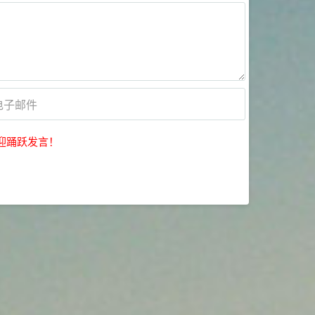
迎踊跃发言！