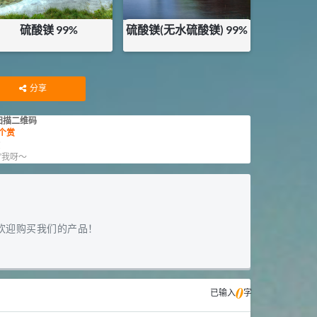
硫酸镁 99%
硫酸镁(无水硫酸镁) 99%
¥
2.65
¥
10.2
库存：
25
KG
库存：
0
KG
分享
扫描二维码
个赏
赏
”我呀～
欢迎购买我们的产品！
0
已输入
字