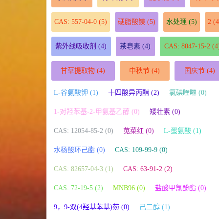
CAS: 557-04-0
(5)
硬脂酸镁
(5)
水处理
(5)
2
(4
紫外线吸收剂
(4)
茶皂素
(4)
CAS: 8047-15-2
(4
甘草提取物
(4)
中秋节
(4)
国庆节
(4)
L-谷氨酸钾 (1)
十四酸异丙酯 (2)
氯碘喹啉 (0)
1-对羟苯基-2-甲氨基乙醇 (0)
矮壮素 (0)
CAS: 12054-85-2 (0)
苋菜红 (0)
L-蛋氨酸 (1)
水杨酸环己酯 (0)
CAS: 109-99-9 (0)
CAS: 82657-04-3 (1)
CAS: 63-91-2 (2)
CAS: 72-19-5 (2)
MNB96 (0)
盐酸甲氯酚酯 (0)
9，9-双(4羟基苯基)芴 (0)
己二醇 (1)