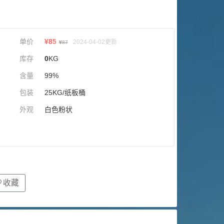
单价
¥
85
2024-04-02更新
¥
87
库存
0
KG
含量
99%
包装
25KG/纸板桶
外观
白色粉状
收藏