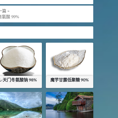
篇 »
亮氨酸 99%
L-天门冬氨酸钠 98%
魔芋甘露低聚糖 90%
¥
8
¥
195
库存：
5
KG
库存：
43
KG