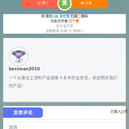
赏
赞
7
分享
用
微信
OR
支付宝
扫描二维码
为本文作者
打个赏
支付宝打赏
金额随意 快来“打”我呀～
bestman2010
一个从事化工原料产品销售十多年的业务员，欢迎购买我们
的产品！
0
已输入
字
发表评论