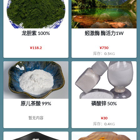
龙胆紫 100%
蚓激酶 酶活力1W
¥
118.2
¥
750
库存：
0.5
KG
原儿茶酸 99%
磷酸锌 50%
暂无内容
¥
30
库存：
0.4
KG