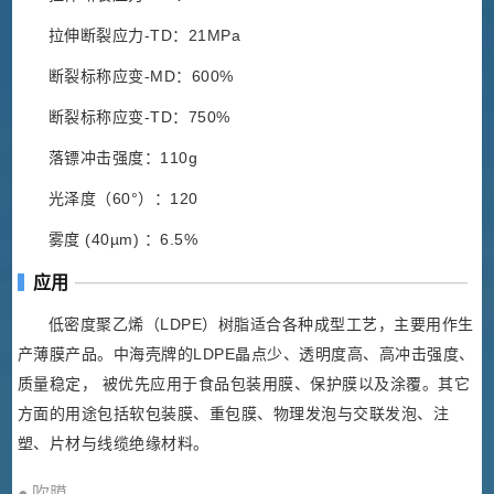
拉伸断裂应力-TD：21MPa
断裂标称应变-MD：600%
断裂标称应变-TD：750%
落镖冲击强度：110g
光泽度（60°）：120
雾度 (40µm) ：6.5%
应用
低密度聚乙烯（LDPE）树脂适合各种成型工艺，主要用作生
产薄膜产品。中海壳牌的LDPE晶点少、透明度高、高冲击强度、
质量稳定， 被优先应用于食品包装用膜、保护膜以及涂覆。其它
方面的用途包括软包装膜、重包膜、物理发泡与交联发泡、注
塑、片材与线缆绝缘材料。
● 吹膜