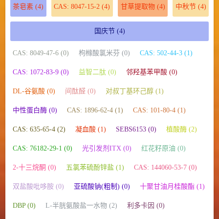
茶皂素
(4)
CAS: 8047-15-2
(4)
甘草提取物
(4)
中秋节
(4)
国庆节
(4)
CAS: 8049-47-6 (0)
枸橼酸氯米芬 (0)
CAS: 502-44-3 (1)
CAS: 1072-83-9 (0)
益智二肽 (0)
邻羟基苯甲酸 (0)
DL-谷氨酸 (0)
间酞醛 (0)
对叔丁基环己醇 (1)
中性蛋白酶 (0)
CAS: 1896-62-4 (1)
CAS: 101-80-4 (1)
CAS: 635-65-4 (2)
凝血酸 (1)
SEBS6153 (0)
植酸酶 (2)
CAS: 76182-29-1 (0)
光引发剂ITX (0)
红花籽原油 (0)
2-十三烷酮 (0)
五氯苯硫酚锌盐 (1)
CAS: 144060-53-7 (0)
双盐酸吡哆胺 (0)
亚硫酸钠(粗制) (0)
十聚甘油月桂酸酯 (1)
DBP (0)
L-半胱氨酸盐一水物 (2)
利多卡因 (0)