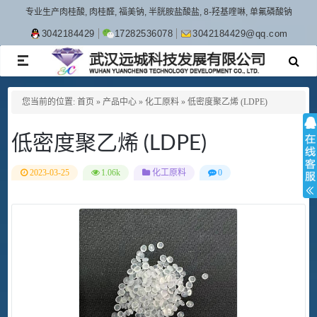
专业生产肉桂酸, 肉桂醛, 福美钠, 半胱胺盐酸盐, 8-羟基喹啉, 单氟磷酸钠
3042184429
17282536078
3042184429@qq.com
TOGGLE
NAVIGATION
您当前的位置:
首页
»
产品中心
»
化工原料
»
低密度聚乙烯 (LDPE)
低密度聚乙烯 (LDPE)
2023-03-25
1.06k
化工原料
0