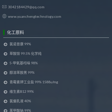
3042184429@qq.com
www.yuanchengtechnology.com
化工原料
氯诺昔康 99%
草酸铵 99.5% 化学纯
5-甲氧基吲哚 98%
醇溶苯胺黑 99%
青霉素钾工业盐 99% 1588u/mg
维生素B12 99%
氯偏乳液 40%
苯甲酸钠 99%