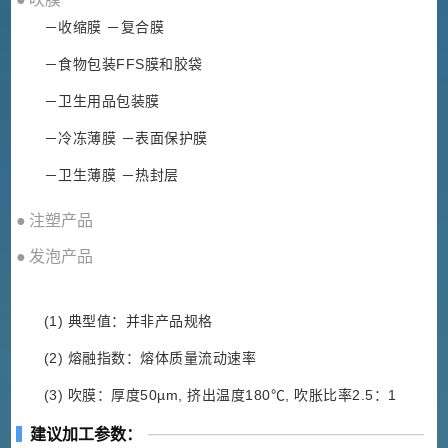
－收缩膜 －复合膜
－食物包装FFS膜和胶袋
－卫生用品包装膜
－冷冻薄膜 －表面保护膜
－卫生薄膜 －热封层
● 注塑产品
● 发泡产品
(1) 典型值：并非产品规格
(2) 熔融指数：熔体质量流动速率
(3) 吹膜：厚度50µm, 挤出温度180℃, 吹胀比率2.5：1
建议加工参数：