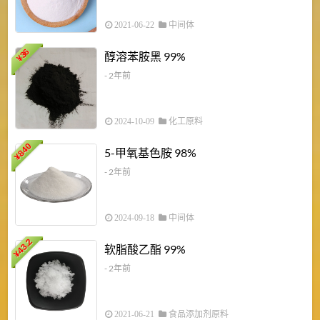
2021-06-22
中间体
1
36
醇溶苯胺黑 99%
¥
¥
- 2年前
2024-10-09
化工原料
840
4
5-甲氧基色胺 98%
¥
- 2年前
2024-09-18
中间体
43.2
3
软脂酸乙酯 99%
¥
¥
- 2年前
2021-06-21
食品添加剂原料