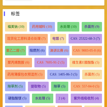
标签
福美钠
(10)
药用辅料
(10)
水处理
(10)
杀菌剂
(9)
现货化工原料清仓处理
(7)
电镀
(7)
CAS: 25322-68-3
(7)
聚乙二醇
(7)
阻燃剂
(6)
演讲比赛
(6)
CAS: 9003-05-8
(6)
聚丙烯酰胺
(6)
CAS: 7695-91-2
(5)
维生素E醋酸酯
(5)
药用薄膜包衣预混剂
(5)
CAS: 1405-86-3
(5)
杀菌剂
(5)
除草剂
(5)
提取物
(5)
除草
(5)
CAS: 557-04-0
(5)
硬脂酸镁
(5)
水处理
(5)
2
(4)
紫外线吸收剂
(4)