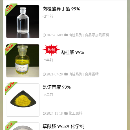
198
肉桂酸异丁酯 99%
¥
- 2年前
2025-01-09
肉桂系列
|
食品添加剂原料
34.8
2
¥
肉桂醛 99%
- 2年前
2021-07-20
肉桂系列
|
食用香精
18000
1
氯诺昔康 99%
¥
- 2年前
2024-11-18
化工原料
7.2
草酸铵 99.5% 化学纯
¥