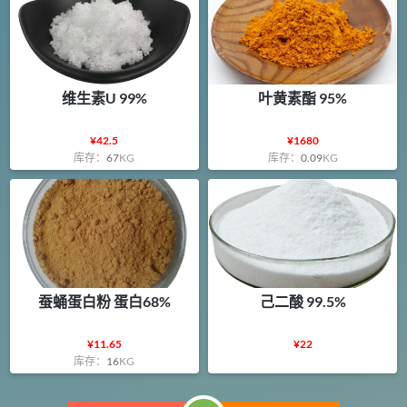
维生素U 99%
叶黄素酯 95%
¥
42.5
¥
1680
库存：
67
KG
库存：
0.09
KG
蚕蛹蛋白粉 蛋白68%
己二酸 99.5%
¥
11.65
¥
22
库存：
16
KG