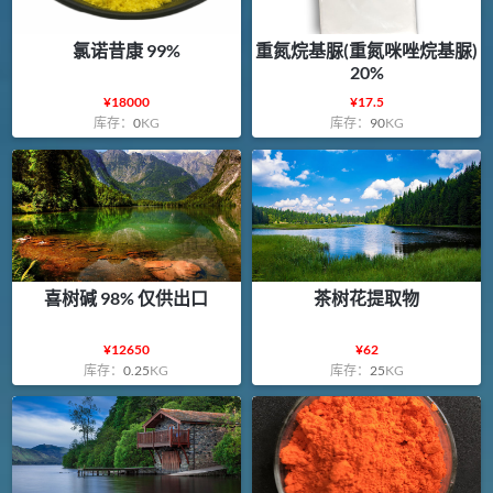
氯诺昔康 99%
重氮烷基脲(重氮咪唑烷基脲)
20%
¥
18000
¥
17.5
库存：
0
KG
库存：
90
KG
喜树碱 98% 仅供出口
茶树花提取物
¥
12650
¥
62
库存：
0.25
KG
库存：
25
KG