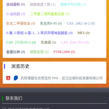
放线菌粉 (0)
硫酸胍基丁胺 (1)
醋酸甲羟孕酮 (0)
D-扁桃酸 (0)
二甲基二烯丙基氯化铵 (1)
乳化二甲基硅油 (0)
乳化剂S-85 (0)
CAS: 2462-34-2 (0)
6-氟-3-哌啶-4-基-1，2-苯并异噁唑盐酸盐 (0)
MES (0)
CAS: 23726-91-2 (0)
乳酸菌 (0)
CAS: 1143-70-0 (0)
氨基比林 (0)
磷酸氢锶 (0)
PTMG2000 (0)
浏览历史
药用薄膜包衣预混剂 99% – 武汉远城科技发展有限公司
联系我们