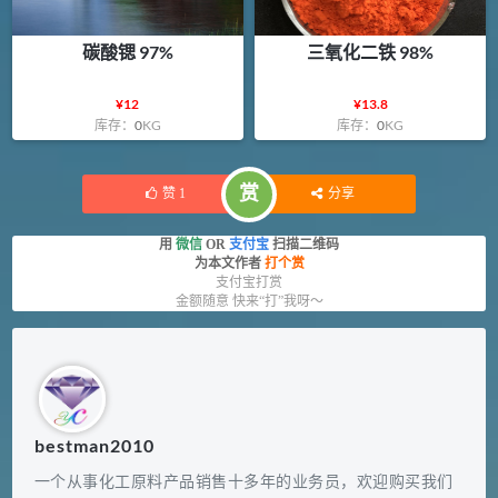
碳酸锶 97%
三氧化二铁 98%
¥
12
¥
13.8
库存：
0
KG
库存：
0
KG
赏
赞
1
分享
用
微信
OR
支付宝
扫描二维码
为本文作者
打个赏
支付宝打赏
金额随意 快来“打”我呀～
bestman2010
一个从事化工原料产品销售十多年的业务员，欢迎购买我们