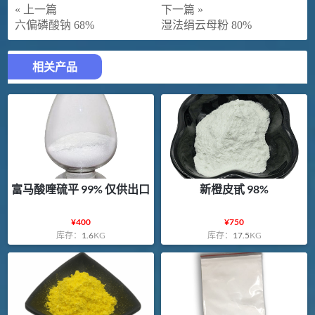
« 上一篇
下一篇 »
六偏磷酸钠 68%
湿法绢云母粉 80%
相关产品
富马酸喹硫平 99% 仅供出口
新橙皮甙 98%
¥
400
¥
750
库存：
1.6
KG
库存：
17.5
KG