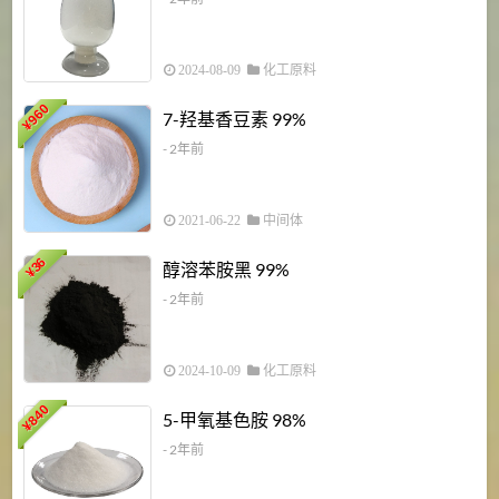
2024-08-09
化工原料
960
7-羟基香豆素 99%
¥
- 2年前
2021-06-22
中间体
1
36
醇溶苯胺黑 99%
¥
¥
- 2年前
2024-10-09
化工原料
840
4
5-甲氧基色胺 98%
¥
- 2年前