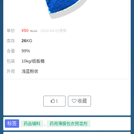
单价
¥
50
2024-04-02更新
¥
120
库存
26
KG
含量
99%
包装
10kg/纸板桶
外观
浅蓝粉状
1
收藏
标签
药品辅料
,
药用薄膜包衣预混剂