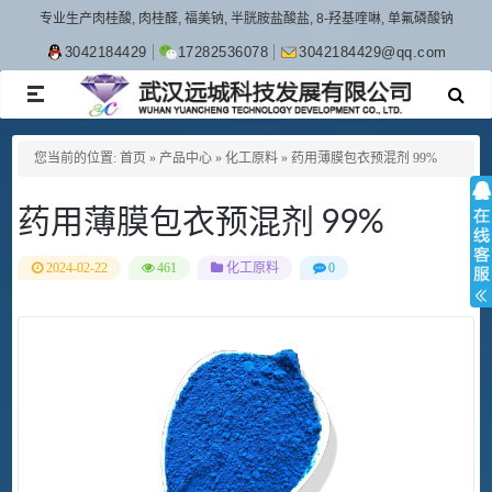
专业生产肉桂酸, 肉桂醛, 福美钠, 半胱胺盐酸盐, 8-羟基喹啉, 单氟磷酸钠
3042184429
17282536078
3042184429@qq.com
TOGGLE
NAVIGATION
您当前的位置:
首页
»
产品中心
»
化工原料
»
药用薄膜包衣预混剂 99%
药用薄膜包衣预混剂 99%
2024-02-22
461
化工原料
0