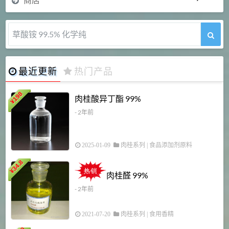
草酸铵 99.5% 化学纯
最近更新
热门产品
198
肉桂酸异丁酯 99%
¥
- 2年前
2025-01-09
肉桂系列
|
食品添加剂原料
34.8
2
¥
肉桂醛 99%
- 2年前
2021-07-20
肉桂系列
|
食用香精