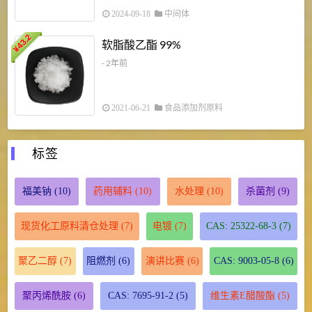
2024-09-18
中间体
43.2
3
软脂酸乙酯 99%
¥
¥
- 2年前
2021-06-21
食品添加剂原料
标签
福美钠
(10)
药用辅料
(10)
水处理
(10)
杀菌剂
(9)
现货化工原料清仓处理
(7)
电镀
(7)
CAS: 25322-68-3
(7)
聚乙二醇
(7)
阻燃剂
(6)
演讲比赛
(6)
CAS: 9003-05-8
(6)
聚丙烯酰胺
(6)
CAS: 7695-91-2
(5)
维生素E醋酸酯
(5)