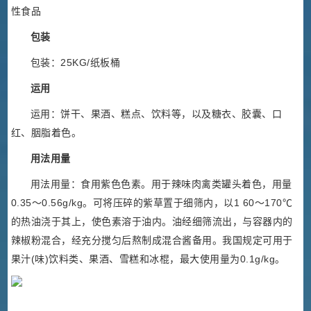
性食品
包装
包装：25KG/纸板桶
运用
运用：饼干、果酒、糕点、饮料等，以及糖衣、胶囊、口
红、胭脂着色。
用法用量
用法用量：食用紫色色素。用于辣味肉禽类罐头着色，用量
0.35～0.56g/kg。可将压碎的紫草置于细筛内，以1 60～170℃
的热油浇于其上，使色素溶于油内。油经细筛流出，与容器内的
辣椒粉混合，经充分搅匀后熬制成混合酱备用。我国规定可用于
果汁(味)饮料类、果酒、雪糕和冰棍，最大使用量为0.1g/kg。