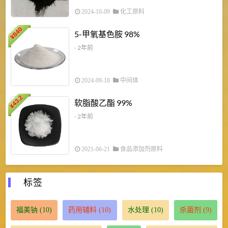
2024-10-09
化工原料
840
4
5-甲氧基色胺 98%
¥
- 2年前
2024-09-18
中间体
43.2
3
软脂酸乙酯 99%
¥
¥
- 2年前
2021-06-21
食品添加剂原料
标签
福美钠
(10)
药用辅料
(10)
水处理
(10)
杀菌剂
(9)