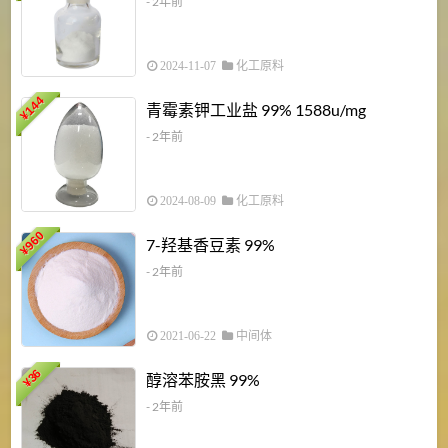
- 2年前
2024-11-07
化工原料
6
144
青霉素钾工业盐 99% 1588u/mg
¥
¥
- 2年前
2024-08-09
化工原料
960
7-羟基香豆素 99%
¥
- 2年前
2021-06-22
中间体
1
36
醇溶苯胺黑 99%
¥
¥
- 2年前