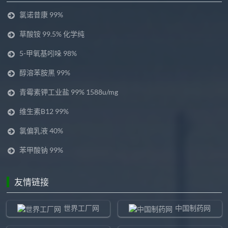
氯诺昔康 99%
草酸铵 99.5% 化学纯
5-甲氧基吲哚 98%
醇溶苯胺黑 99%
青霉素钾工业盐 99% 1588u/mg
维生素B12 99%
氯偏乳液 40%
苯甲酸钠 99%
友情链接
世界工厂网
中国制药网