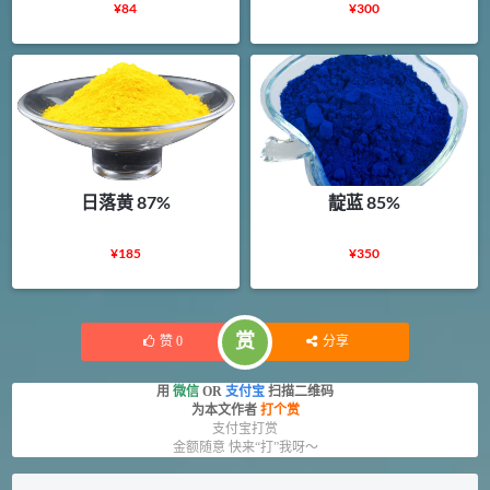
¥
84
¥
300
日落黄 87%
靛蓝 85%
¥
185
¥
350
赏
赞
0
分享
用
微信
OR
支付宝
扫描二维码
为本文作者
打个赏
支付宝打赏
金额随意 快来“打”我呀～