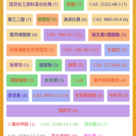
现货化工原料清仓处理
(7)
电镀
(7)
CAS: 25322-68-3
(7)
聚乙二醇
(7)
阻燃剂
(6)
演讲比赛
(6)
CAS: 9003-05-8
(6)
聚丙烯酰胺
(6)
CAS: 7695-91-2
(5)
维生素E醋酸酯
(5)
药用薄膜包衣预混剂
(5)
CAS: 1405-86-3
(5)
杀菌剂
(5)
除草剂
(5)
提取物
(5)
除草
(5)
CAS: 557-04-0
(5)
硬脂酸镁
(5)
水处理
(5)
2
(4)
紫外线吸收剂
(4)
茶皂素
(4)
CAS: 8047-15-2
(4)
甘草提取物
(4)
中秋节
(4)
国庆节
(4)
2-噻吩甲醛 (1)
CAS: 25596-24-1 (0)
溶剂紫26 (1)