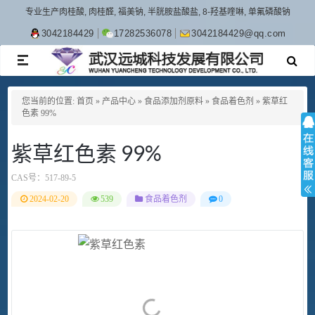
专业生产肉桂酸, 肉桂醛, 福美钠, 半胱胺盐酸盐, 8-羟基喹啉, 单氟磷酸钠
3042184429
17282536078
3042184429@qq.com
TOGGLE
NAVIGATION
您当前的位置:
首页
»
产品中心
»
食品添加剂原料
»
食品着色剂
»
紫草红
色素 99%
紫草红色素 99%
CAS号：
517-89-5
2024-02-20
539
食品着色剂
0