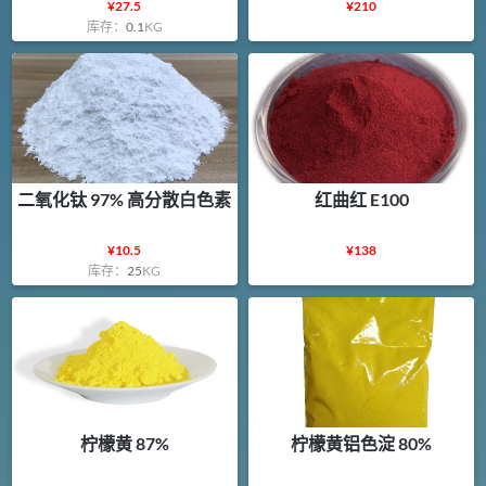
¥
27.5
¥
210
库存：
0.1
KG
二氧化钛 97% 高分散白色素
红曲红 E100
¥
10.5
¥
138
库存：
25
KG
柠檬黄 87%
柠檬黄铝色淀 80%