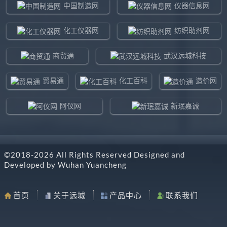
中国制造网
仪器信息网
化工仪器网
纺织助剂网
商贸通
武汉远城科技
贸易通
化工百科
造价网
阿仪网
新珉嘉诚
环球贸易网
960化工网
©2018-
2026
All Rights Reserved Designed and
东北制造网
药智通
Developed by
Wuhan Yuancheng
搜了网
八方资源网
首页
关于远城
产品中心
联系我们
马可波罗网
阿仪网远城科技