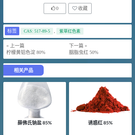
0
收藏
标签
CAS: 517-89-5
,
紫草红色素
« 上一篇
下一篇 »
柠檬黄铝色淀 80%
胭脂虫红 50%
相关产品
薛佛氏钠盐 85%
诱惑红 85%