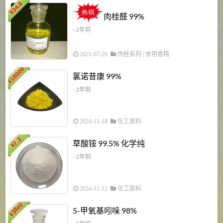
34.8
2
¥
肉桂醛 99%
- 2年前
2021-07-20
肉桂系列
|
食用香精
18000
1
氯诺昔康 99%
¥
- 2年前
2024-11-18
化工原料
7.2
草酸铵 99.5% 化学纯
¥
- 2年前
2024-11-12
化工原料
3840
5-甲氧基吲哚 98%
¥