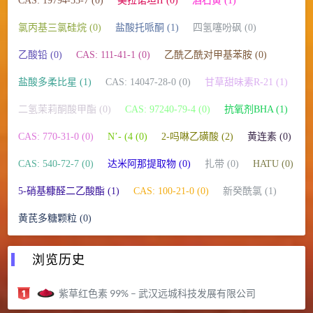
CAS: 19794-53-7 (0)
美拉诺坦II (0)
酒石黄 (1)
氯丙基三氯硅烷 (0)
盐酸托哌酮 (1)
四氢噻吩砜 (0)
乙酸铅 (0)
CAS: 111-41-1 (0)
乙酰乙酰对甲基苯胺 (0)
盐酸多柔比星 (1)
CAS: 14047-28-0 (0)
甘草甜味素R-21 (1)
二氢茉莉酮酸甲酯 (0)
CAS: 97240-79-4 (0)
抗氧剂BHA (1)
CAS: 770-31-0 (0)
N’- (4 (0)
2-吗啉乙磺酸 (2)
黄连素 (0)
CAS: 540-72-7 (0)
达米阿那提取物 (0)
扎带 (0)
HATU (0)
5-硝基糠醛二乙酸酯 (1)
CAS: 100-21-0 (0)
新癸酰氯 (1)
黄芪多糖颗粒 (0)
浏览历史
紫草红色素 99% – 武汉远城科技发展有限公司